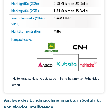
Marktgröße (2026)
0.98 Milliarden US-Dollar
Marktgröße (2031)
1.34 Milliarden US-Dollar
Wachstumsrate (2026 -
6.46% CAGR
2031)
Marktkonzentration
Mittel
Bild © Mordor Intelligence. Wiederverwendung erfordert Namensnennung gem
Hauptakteure
*Haftungsausschluss: Hauptakteure in keiner bestimmten Reihenfolge
sortiert
Analyse des Landmaschinenmarkts in Südafrika
von Mordor Intelligence