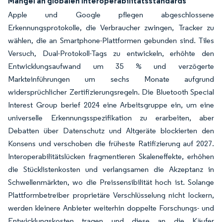
Mangel an globalen Interoperabilitätsstandards
Apple und Google pflegen abgeschlossene
Erkennungsprotokolle, die Verbraucher zwingen, Tracker zu
wählen, die an Smartphone-Plattformen gebunden sind. Tiles
Versuch, Dual-Protokoll-Tags zu entwickeln, erhöhte den
Entwicklungsaufwand um 35 % und verzögerte
Markteinführungen um sechs Monate aufgrund
widersprüchlicher Zertifizierungsregeln. Die Bluetooth Special
Interest Group berief 2024 eine Arbeitsgruppe ein, um eine
universelle Erkennungsspezifikation zu erarbeiten, aber
Debatten über Datenschutz und Altgeräte blockierten den
Konsens und verschoben die früheste Ratifizierung auf 2027.
Interoperabilitätslücken fragmentieren Skaleneffekte, erhöhen
die Stücklistenkosten und verlangsamen die Akzeptanz in
Schwellenmärkten, wo die Preissensibilität hoch ist. Solange
Plattformbetreiber proprietäre Verschlüsselung nicht lockern,
werden kleinere Anbieter weiterhin doppelte Forschungs- und
Entwicklungskosten tragen und diese an die Käufer