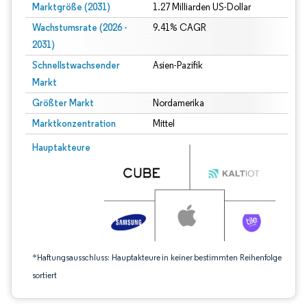
Marktgröße (2031)
1.27 Milliarden US-Dollar
Wachstumsrate (2026 -
9.41% CAGR
2031)
Schnellstwachsender
Asien-Pazifik
Markt
Größter Markt
Nordamerika
Marktkonzentration
Mittel
Bild © Mordor Intelligence. Wiederverwendung erfordert Namensnennung gem
Hauptakteure
*Haftungsausschluss: Hauptakteure in keiner bestimmten Reihenfolge
sortiert