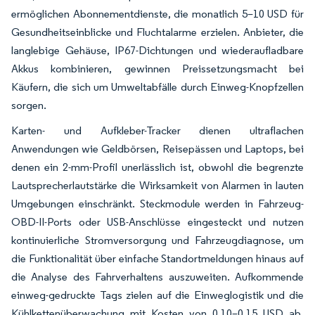
ermöglichen Abonnementdienste, die monatlich 5–10 USD für
Gesundheitseinblicke und Fluchtalarme erzielen. Anbieter, die
langlebige Gehäuse, IP67-Dichtungen und wiederaufladbare
Akkus kombinieren, gewinnen Preissetzungsmacht bei
Käufern, die sich um Umweltabfälle durch Einweg-Knopfzellen
sorgen.
Karten- und Aufkleber-Tracker dienen ultraflachen
Anwendungen wie Geldbörsen, Reisepässen und Laptops, bei
denen ein 2-mm-Profil unerlässlich ist, obwohl die begrenzte
Lautsprecherlautstärke die Wirksamkeit von Alarmen in lauten
Umgebungen einschränkt. Steckmodule werden in Fahrzeug-
OBD-II-Ports oder USB-Anschlüsse eingesteckt und nutzen
kontinuierliche Stromversorgung und Fahrzeugdiagnose, um
die Funktionalität über einfache Standortmeldungen hinaus auf
die Analyse des Fahrverhaltens auszuweiten. Aufkommende
einweg-gedruckte Tags zielen auf die Einweglogistik und die
Kühlkettenüberwachung mit Kosten von 0,10–0,15 USD ab,