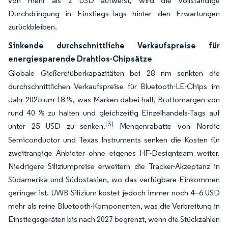
von mehr als 2 USD aufweist, wird die vollständige
Durchdringung in Einstiegs-Tags hinter den Erwartungen
zurückbleiben.
Sinkende durchschnittliche Verkaufspreise für
energiesparende Drahtlos-Chipsätze
Globale Gießereiüberkapazitäten bei 28 nm senkten die
durchschnittlichen Verkaufspreise für Bluetooth-LE-Chips im
Jahr 2025 um 18 %, was Marken dabei half, Bruttomargen von
rund 40 % zu halten und gleichzeitig Einzelhandels-Tags auf
[3]
unter 25 USD zu senken.
Mengenrabatte von Nordic
Semiconductor und Texas Instruments senken die Kosten für
zweitrangige Anbieter ohne eigenes HF-Designteam weiter.
Niedrigere Siliziumpreise erweitern die Tracker-Akzeptanz in
Südamerika und Südostasien, wo das verfügbare Einkommen
geringer ist. UWB-Silizium kostet jedoch immer noch 4–6 USD
mehr als reine Bluetooth-Komponenten, was die Verbreitung in
Einstiegsgeräten bis nach 2027 begrenzt, wenn die Stückzahlen