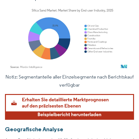
Notiz: Segmentanteile aller Einzelsegmente nach Berichtskauf
Bild © Mordor Intelligence. Wiederverwendung erfordert Namensnennung gemäß
verfügbar
Geografische Analyse