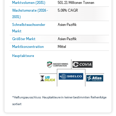
Marktvolumen (2031)
501.21 Millionen Tonnen
Wachstumsrate (2026 -
5.08% CAGR
2031)
Schnellstwachsender
Asien-Pazifik
Markt
Größter Markt
Asien-Pazifik
Marktkonzentration
Mittel
Bild © Mordor Intelligence. Wiederverwendung erfordert Namensnennung gem
Hauptakteure
*Haftungsausschluss: Hauptakteure in keiner bestimmten Reihenfolge
sortiert