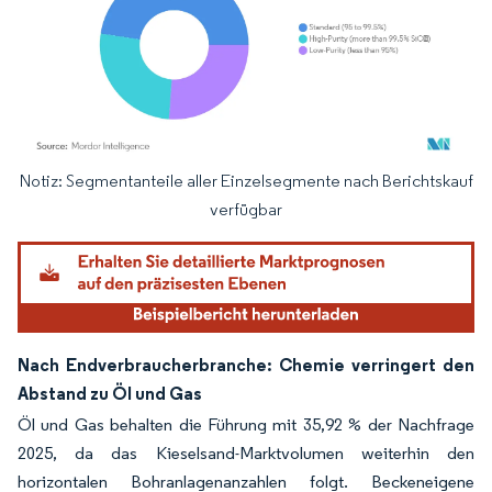
Notiz: Segmentanteile aller Einzelsegmente nach Berichtskauf
Bild © Mordor Intelligence. Wiederverwendung erfordert Namensnennung gemäß
verfügbar
Nach Endverbraucherbranche: Chemie verringert den
Abstand zu Öl und Gas
Öl und Gas behalten die Führung mit 35,92 % der Nachfrage
2025, da das Kieselsand-Marktvolumen weiterhin den
horizontalen Bohranlagenanzahlen folgt. Beckeneigene