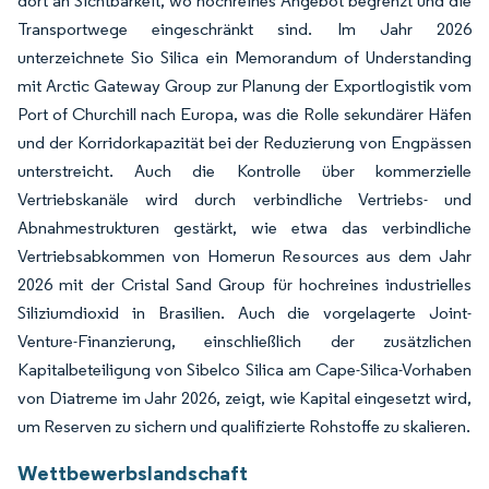
dort an Sichtbarkeit, wo hochreines Angebot begrenzt und die
Transportwege eingeschränkt sind. Im Jahr 2026
unterzeichnete Sio Silica ein Memorandum of Understanding
mit Arctic Gateway Group zur Planung der Exportlogistik vom
Port of Churchill nach Europa, was die Rolle sekundärer Häfen
und der Korridorkapazität bei der Reduzierung von Engpässen
unterstreicht. Auch die Kontrolle über kommerzielle
Vertriebskanäle wird durch verbindliche Vertriebs- und
Abnahmestrukturen gestärkt, wie etwa das verbindliche
Vertriebsabkommen von Homerun Resources aus dem Jahr
2026 mit der Cristal Sand Group für hochreines industrielles
Siliziumdioxid in Brasilien. Auch die vorgelagerte Joint-
Venture-Finanzierung, einschließlich der zusätzlichen
Kapitalbeteiligung von Sibelco Silica am Cape-Silica-Vorhaben
von Diatreme im Jahr 2026, zeigt, wie Kapital eingesetzt wird,
um Reserven zu sichern und qualifizierte Rohstoffe zu skalieren.
Wettbewerbslandschaft