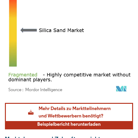
Bild © Mordor Intelligence. Wiederverwendung erfordert Namensnennung gemäß