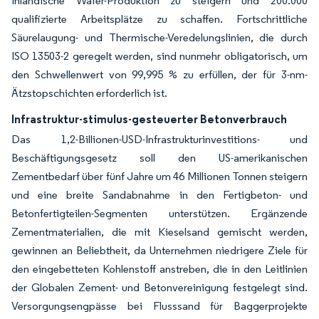
inländische Wafer-Produktion zu steigern und 200.000
qualifizierte Arbeitsplätze zu schaffen. Fortschrittliche
Säurelaugung- und Thermische-Veredelungslinien, die durch
ISO 13503-2 geregelt werden, sind nunmehr obligatorisch, um
den Schwellenwert von 99,995 % zu erfüllen, der für 3-nm-
Ätzstopschichten erforderlich ist.
Infrastruktur-stimulus-gesteuerter Betonverbrauch
Das 1,2-Billionen-USD-Infrastrukturinvestitions- und
Beschäftigungsgesetz soll den US-amerikanischen
Zementbedarf über fünf Jahre um 46 Millionen Tonnen steigern
und eine breite Sandabnahme in den Fertigbeton- und
Betonfertigteilen-Segmenten unterstützen. Ergänzende
Zementmaterialien, die mit Kieselsand gemischt werden,
gewinnen an Beliebtheit, da Unternehmen niedrigere Ziele für
den eingebetteten Kohlenstoff anstreben, die in den Leitlinien
der Globalen Zement- und Betonvereinigung festgelegt sind.
Versorgungsengpässe bei Flusssand für Baggerprojekte