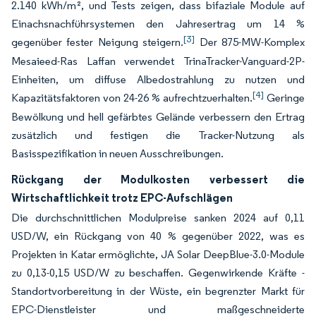
2.140 kWh/m², und Tests zeigen, dass bifaziale Module auf
Einachsnachführsystemen den Jahresertrag um 14 %
[3]
gegenüber fester Neigung steigern.
Der 875-MW-Komplex
Mesaieed-Ras Laffan verwendet TrinaTracker-Vanguard-2P-
Einheiten, um diffuse Albedostrahlung zu nutzen und
[4]
Kapazitätsfaktoren von 24-26 % aufrechtzuerhalten.
Geringe
Bewölkung und hell gefärbtes Gelände verbessern den Ertrag
zusätzlich und festigen die Tracker-Nutzung als
Basisspezifikation in neuen Ausschreibungen.
Rückgang der Modulkosten verbessert die
Wirtschaftlichkeit trotz EPC-Aufschlägen
Die durchschnittlichen Modulpreise sanken 2024 auf 0,11
USD/W, ein Rückgang von 40 % gegenüber 2022, was es
Projekten in Katar ermöglichte, JA Solar DeepBlue-3.0-Module
zu 0,13-0,15 USD/W zu beschaffen. Gegenwirkende Kräfte -
Standortvorbereitung in der Wüste, ein begrenzter Markt für
EPC-Dienstleister und maßgeschneiderte