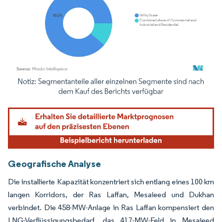
Bild © Mordor Intelligence. Wiederverwendung erfordert Namensnennung gemäß
Geografische Analyse
Die installierte Kapazität konzentriert sich entlang eines 100 km
langen Korridors, der Ras Laffan, Mesaieed und Dukhan
verbindet. Die 458-MW-Anlage in Ras Laffan kompensiert den
LNG-Verflüssigungsbedarf, das 417-MW-Feld in Mesaieed