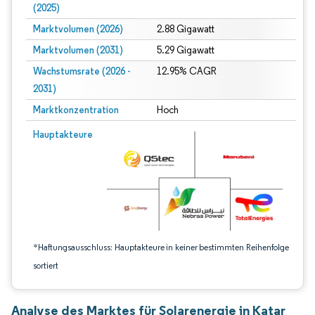
(2025)
Marktvolumen (2026)
2.88 Gigawatt
Marktvolumen (2031)
5.29 Gigawatt
Wachstumsrate (2026 -
12.95% CAGR
2031)
Marktkonzentration
Hoch
Bild © Mordor Intelligence. Wiederverwendung erfordert Namensnennung gem
Hauptakteure
*Haftungsausschluss: Hauptakteure in keiner bestimmten Reihenfolge
sortiert
Analyse des Marktes für Solarenergie in Katar