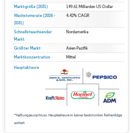
Marktgröße (2031)
149.61 Milliarden US-Dollar
Wachstumsrate (2026 -
4.42% CAGR
2031)
Schnellstwachsender
Nordamerika
Markt
Größter Markt
Asien-Pazifik
Marktkonzentration
Mittel
Bild © Mordor Intelligence. Wiederverwendung erfordert Namensnennung gem
Hauptakteure
*Haftungsausschluss: Hauptakteure in keiner bestimmten Reihenfolge
sortiert