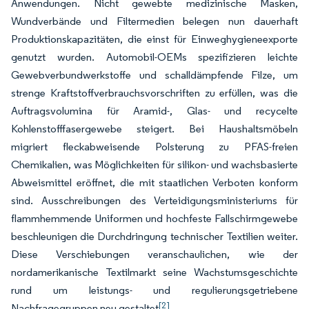
Anwendungen. Nicht gewebte medizinische Masken,
Wundverbände und Filtermedien belegen nun dauerhaft
Produktionskapazitäten, die einst für Einweghygieneexporte
genutzt wurden. Automobil-OEMs spezifizieren leichte
Gewebverbundwerkstoffe und schalldämpfende Filze, um
strenge Kraftstoffverbrauchsvorschriften zu erfüllen, was die
Auftragsvolumina für Aramid-, Glas- und recycelte
Kohlenstofffasergewebe steigert. Bei Haushaltsmöbeln
migriert fleckabweisende Polsterung zu PFAS-freien
Chemikalien, was Möglichkeiten für silikon- und wachsbasierte
Abweismittel eröffnet, die mit staatlichen Verboten konform
sind. Ausschreibungen des Verteidigungsministeriums für
flammhemmende Uniformen und hochfeste Fallschirmgewebe
beschleunigen die Durchdringung technischer Textilien weiter.
Diese Verschiebungen veranschaulichen, wie der
nordamerikanische Textilmarkt seine Wachstumsgeschichte
rund um leistungs- und regulierungsgetriebene
[2]
Nachfragegruppen neu gestaltet
.