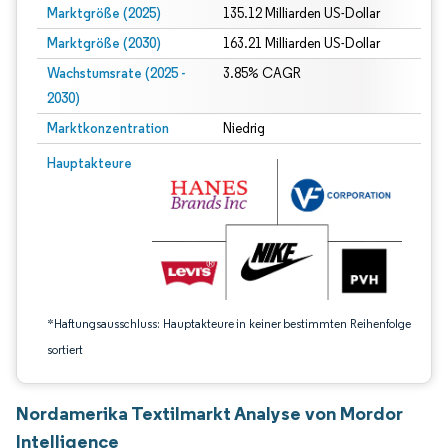
Marktgröße (2025)
135.12 Milliarden US-Dollar
Marktgröße (2030)
163.21 Milliarden US-Dollar
Wachstumsrate (2025 -
3.85% CAGR
2030)
Marktkonzentration
Niedrig
Bild © Mordor Intelligence. Wiederverwendung erfordert Namensnennung gem
Hauptakteure
*Haftungsausschluss: Hauptakteure in keiner bestimmten Reihenfolge
sortiert
Nordamerika Textilmarkt Analyse von Mordor
Intelligence