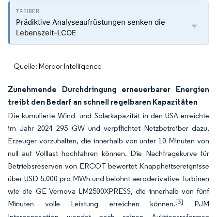
Prädiktive Analyseaufrüstungen senken die
Lebenszeit-LCOE
Quelle: Mordor Intelligence
Zunehmende Durchdringung erneuerbarer Energien
treibt den Bedarf an schnell regelbaren Kapazitäten
Die kumulierte Wind- und Solarkapazität in den USA erreichte
im Jahr 2024 295 GW und verpflichtet Netzbetreiber dazu,
Erzeuger vorzuhalten, die innerhalb von unter 10 Minuten von
null auf Volllast hochfahren können. Die Nachfragekurve für
Betriebsreserven von ERCOT bewertet Knappheitsereignisse
über USD 5.000 pro MWh und belohnt aeroderivative Turbinen
wie die GE Vernova LM2500XPRESS, die innerhalb von fünf
[3]
Minuten volle Leistung erreichen können.
PJM
Interconnection wendet nach seinen Auktionsreformen