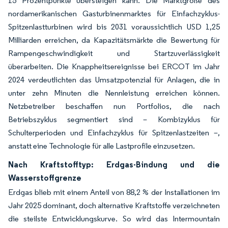
15 Prozentpunkte übersteigen kann. Die Marktgröße des
nordamerikanischen Gasturbinenmarktes für Einfachzyklus-
Spitzenlastturbinen wird bis 2031 voraussichtlich USD 1,25
Milliarden erreichen, da Kapazitätsmärkte die Bewertung für
Rampengeschwindigkeit und Startzuverlässigkeit
überarbeiten. Die Knappheitsereignisse bei ERCOT im Jahr
2024 verdeutlichten das Umsatzpotenzial für Anlagen, die in
unter zehn Minuten die Nennleistung erreichen können.
Netzbetreiber beschaffen nun Portfolios, die nach
Betriebszyklus segmentiert sind – Kombizyklus für
Schulterperioden und Einfachzyklus für Spitzenlastzeiten –,
anstatt eine Technologie für alle Lastprofile einzusetzen.
Nach Kraftstofftyp: Erdgas-Bindung und die
Wasserstoffgrenze
Erdgas blieb mit einem Anteil von 88,2 % der Installationen im
Jahr 2025 dominant, doch alternative Kraftstoffe verzeichneten
die steilste Entwicklungskurve. So wird das Intermountain