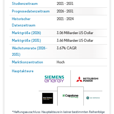
Studienzeitraum
2021 - 2031
Prognosedatenzeitraum
2026 - 2031
Historischer
2021 - 2024
Datenzeitraum
Marktgröße (2026)
3.06 Milliarden US-Dollar
Marktgröße (2031)
3.66 Milliarden US-Dollar
Wachstumsrate (2026 -
3.67% CAGR
2031)
Marktkonzentration
Hoch
Bild © Mordor Intelligence. Wiederverwendung erfordert Namensnennung gem
Hauptakteure
*Haftungsausschluss: Hauptakteure in keiner bestimmten Reihenfolge