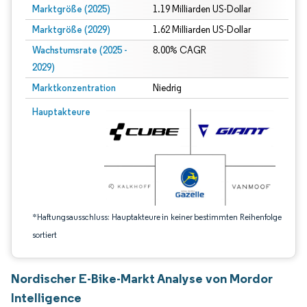
Marktgröße (2025)
1.19 Milliarden US-Dollar
Marktgröße (2029)
1.62 Milliarden US-Dollar
Wachstumsrate (2025 -
8.00% CAGR
2029)
Marktkonzentration
Niedrig
Bild © Mordor Intelligence. Wiederverwendung erfordert Namensnennung gem
Hauptakteure
*Haftungsausschluss: Hauptakteure in keiner bestimmten Reihenfolge
sortiert
Nordischer E-Bike-Markt Analyse von Mordor
Intelligence