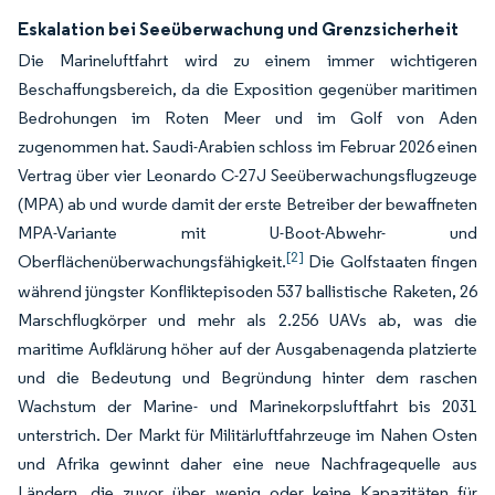
Eskalation bei Seeüberwachung und Grenzsicherheit
Die Marineluftfahrt wird zu einem immer wichtigeren
Beschaffungsbereich, da die Exposition gegenüber maritimen
Bedrohungen im Roten Meer und im Golf von Aden
zugenommen hat. Saudi-Arabien schloss im Februar 2026 einen
Vertrag über vier Leonardo C-27J Seeüberwachungsflugzeuge
(MPA) ab und wurde damit der erste Betreiber der bewaffneten
MPA-Variante mit U-Boot-Abwehr- und
[2]
Oberflächenüberwachungsfähigkeit.
Die Golfstaaten fingen
während jüngster Konfliktepisoden 537 ballistische Raketen, 26
Marschflugkörper und mehr als 2.256 UAVs ab, was die
maritime Aufklärung höher auf der Ausgabenagenda platzierte
und die Bedeutung und Begründung hinter dem raschen
Wachstum der Marine- und Marinekorpsluftfahrt bis 2031
unterstrich. Der Markt für Militärluftfahrzeuge im Nahen Osten
und Afrika gewinnt daher eine neue Nachfragequelle aus
Ländern, die zuvor über wenig oder keine Kapazitäten für