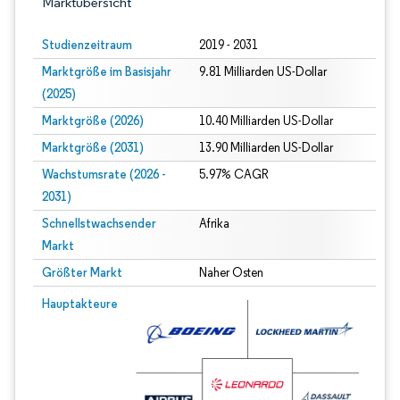
Marktübersicht
Studienzeitraum
2019 - 2031
Marktgröße im Basisjahr
9.81 Milliarden US-Dollar
(2025)
Marktgröße (2026)
10.40 Milliarden US-Dollar
Marktgröße (2031)
13.90 Milliarden US-Dollar
Wachstumsrate (2026 -
5.97% CAGR
2031)
Schnellstwachsender
Afrika
Markt
Größter Markt
Naher Osten
Bild © Mordor Intelligence. Wiederverwendung erfordert Namensnennung gem
Hauptakteure