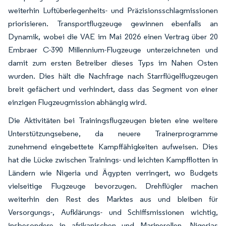
weiterhin Luftüberlegenheits- und Präzisionsschlagmissionen
priorisieren. Transportflugzeuge gewinnen ebenfalls an
Dynamik, wobei die VAE im Mai 2026 einen Vertrag über 20
Embraer C-390 Millennium-Flugzeuge unterzeichneten und
damit zum ersten Betreiber dieses Typs im Nahen Osten
wurden. Dies hält die Nachfrage nach Starrflügelflugzeugen
breit gefächert und verhindert, dass das Segment von einer
einzigen Flugzeugmission abhängig wird.
Die Aktivitäten bei Trainingsflugzeugen bieten eine weitere
Unterstützungsebene, da neuere Trainerprogramme
zunehmend eingebettete Kampffähigkeiten aufweisen. Dies
hat die Lücke zwischen Trainings- und leichten Kampfflotten in
Ländern wie Nigeria und Ägypten verringert, wo Budgets
vielseitige Flugzeuge bevorzugen. Drehflügler machen
weiterhin den Rest des Marktes aus und bleiben für
Versorgungs-, Aufklärungs- und Schiffsmissionen wichtig,
insbesondere in afrikanischen und Marinerollen. Nigerias