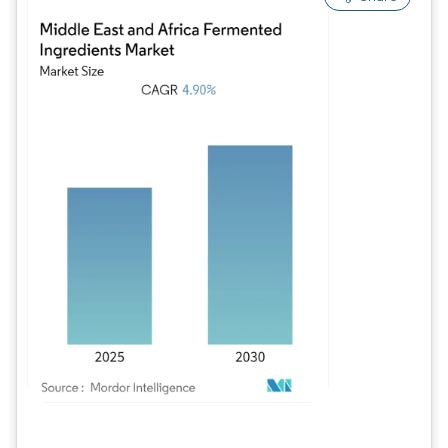
Bild © Mordor Intelligence. Wiederverwendung erfordert Namensnennung gem