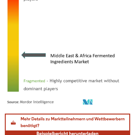
Bild © Mordor Intelligence. Wiederverwendung erfordert Namensnennung gemäß