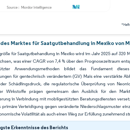
*Haft
 des Marktes für Saatgutbehandlung in Mexiko von M
röße für Saatgutbehandlung in Mexiko wird im Jahr 2025 auf 320 Mil
hsen, was einer CAGR von 7,4 % über den Prognosezeitraum entspri
tützter Anwendungsmethoden bildet das Fundament dieses
ungen für gentechnisch verändertem (GV) Mais eine verstärkte Abh
er Schädlingsdruck, die regulatorische Überprüfung von Neonico
ter Wirkstoffe prägen gemeinsam den Ausblick für den Markt
rung in Verbindung mit mobilgestützten Beratungsdiensten versetzt
ls primäre Verteidigung gegen veränderte Niederschlagsmuster ein
nomische Volatilität als auch einen Weg zur Erfüllung zunehmend st
gste Erkenntnisse des Berichts