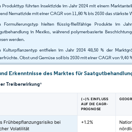
 Produkttyp führten Insektizide im Jahr 2024 mit einem Marktantei
end Nematizide mit einer CAGR von 11,80 % bis 2030 das stärkste 
 Formulierungstyp hielten flüssig-fließfähige Produkte im J
gutbehandlung in Mexiko, während polymerbasierte Beschichtung
sen werden.
 Kulturpflanzentyp entfielen im Jahr 2024 48,50 % der Marktgr
erfrüchte. Obst und Gemüse soll bis 2030 mit einer CAGR von 9,40
und Erkenntnisse des Marktes für Saatgutbehandlung
der Treiberwirkung
*
(~)% EINFLUSS
GEOGR
AUF DIE CAGR-
PROGNOSE
s Frühbepflanzungsrisiko bei
+1.2%
Nation
cher Volatilität
nördl