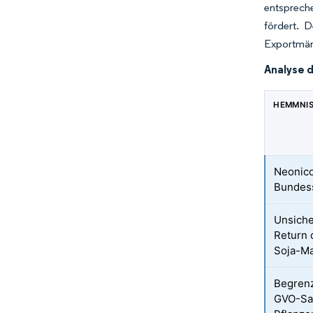
entspreche
fördert. 
Exportmärk
Analyse 
HEMMNI
Neonico
Bundes
Unsiche
Return 
Soja-M
Begrenz
GVO-Saa