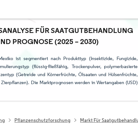
ANALYSE FÜR SAATGUTBEHANDLUNG I
D PROGNOSE (2025 – 2030)
xiko ist segmentiert nach Produkttyp (Insektizide, Fungizide,
ierungstyp (flüssig-fließfähig, Trockenpulver, polymerbasierte
zentyp (Getreide und Körnerfrüchte, Ölsaaten und Hülsenfrüchte,
 Zierpflanzen). Die Marktprognosen werden in Wertangaben (USD)
ung
Pflanzenschutzforschung
Markt Für Saatgutbehandl