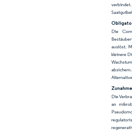
verbinde
Saatgutbeh
Obligato
Die Comi
Bestäuber
auslöst. 
kleinere D
Wachstum 
absichern
Alternativ
Zunahme 
Die Verbra
an mikro
Pseudomona
regulator
regenerat