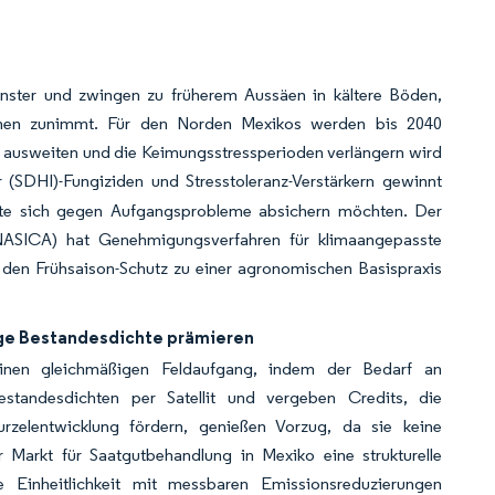
enster und zwingen zu früherem Aussäen in kältere Böden,
enen zunimmt. Für den Norden Mexikos werden bis 2040
n ausweiten und die Keimungsstressperioden verlängern wird
 (SDHI)-Fungiziden und Stresstoleranz-Verstärkern gewinnt
rte sich gegen Aufgangsprobleme absichern möchten. Der
ENASICA) hat Genehmigungsverfahren für klimaangepasste
d den Frühsaison-Schutz zu einer agronomischen Basispraxis
ge Bestandesdichte prämieren
 einen gleichmäßigen Feldaufgang, indem der Bedarf an
standesdichten per Satellit und vergeben Credits, die
Wurzelentwicklung fördern, genießen Vorzug, da sie keine
 Markt für Saatgutbehandlung in Mexiko eine strukturelle
 Einheitlichkeit mit messbaren Emissionsreduzierungen