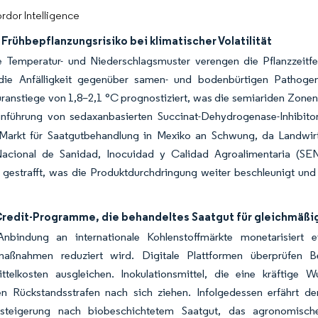
rdor Intelligence
Frühbepflanzungsrisiko bei klimatischer Volatilität
e Temperatur- und Niederschlagsmuster verengen die Pflanzzeitf
die Anfälligkeit gegenüber samen- und bodenbürtigen Pathog
ranstiege von 1,8–2,1 °C prognostiziert, was die semiariden Zone
inführung von sedaxanbasierten Succinat-Dehydrogenase-Inhibitor
Markt für Saatgutbehandlung in Mexiko an Schwung, da Landwi
Nacional de Sanidad, Inocuidad y Calidad Agroalimentaria (S
e gestrafft, was die Produktdurchdringung weiter beschleunigt un
redit-Programme, die behandeltes Saatgut für gleichmäßi
nbindung an internationale Kohlenstoffmärkte monetarisiert
aßnahmen reduziert wird. Digitale Plattformen überprüfen Be
ittelkosten ausgleichen. Inokulationsmittel, die eine kräftige 
n Rückstandsstrafen nach sich ziehen. Infolgedessen erfährt der
steigerung nach biobeschichtetem Saatgut, das agronomische