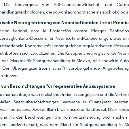
t. Die Konvergenz von Präzisionslandwirtschaft und Carbo
andlungstechnologien, die sowohl agronomische als auch ökologisc
rische Neuregistrierung von Neonicotinoiden treibt Premiu
sión Federal para la Protección contra Riesgos Sanitari
verträglichkeits-Dossiers für Neonicotinoid-Erneuerungen, was ei
Multinationale Konzerne mit umfangreichen regulatorischen Ressou
istributoren sich zurückziehen. Die Knappheit neu registrierter Neonic
des Marktes für Saatgutbehandlung in Mexiko, da Landwirte Aufpr
. Der Übergangszeitraum schafft vorübergehende Angebotsengp
en stützen.
von Beschichtungen für regenerative Anbausysteme
uchernachfrage nach rückstandsfreien Erzeugnissen und die Verbreit
biellen Saatgutbeschichtungen. Versuche in Guanajuato zeig
s fluorescens, Azospirillum brasilense und Bacillus subtilis in e
ische Hürden beschleunigen die Kommerzialisierung und machen 
iven Landwirtschaft, was dem Markt für Saatgutbehandlung in Mex