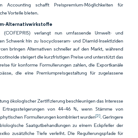
n Accounting schafft Preispremium-Möglichkeiten für
he Vorteile bieten.
m-Alternativwirkstoffe
os (COFEPRIS) verlangt nun umfassende Umwelt- und
nen Schwenk hin zu Isocycloseram- und Diamid-Insektiziden
rcen bringen Alternativen schneller auf den Markt, während
otinoide steigert die kurzfristigen Preise und unterstützt das
eise für konforme Formulierungen zahlen, die Exportkanäle
ässe, die eine Premiumpreisgestaltung für zugelassene
ung ökologischer Zertifizierung beschleunigen das Interesse
ten Ertragssteigerungen von 44–46 %, wenn Stämme von
[2]
ndophytischen Formulierungen kombiniert wurden
. Geringere
biologische Saatgutbehandlungen zu einem Eckpfeiler der
iko zusätzliche Tiefe verleiht. Die Regulierungspfade für