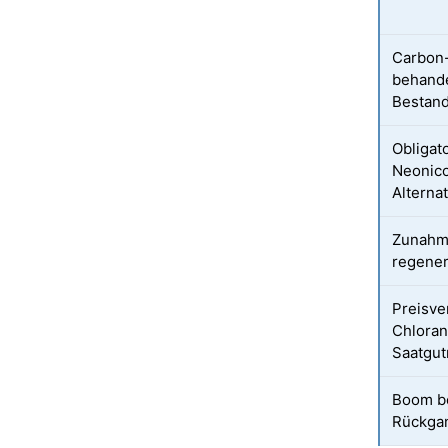
Carbon-
behande
Bestand
Obligat
Neonico
Alternat
Zunahme
regene
Preisve
Chloran
Saatgu
Boom be
Rückga