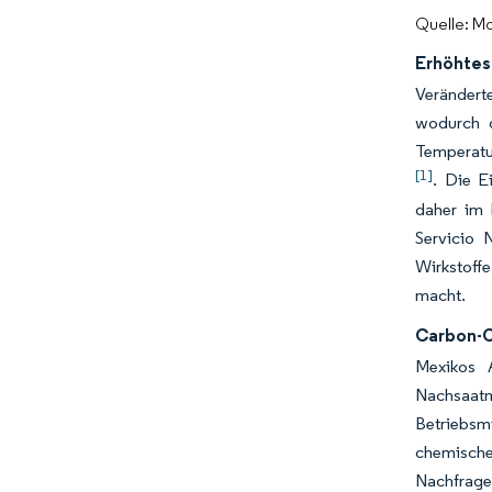
Quelle: Mo
Erhöhtes 
Verändert
wodurch 
Temperatu
[1]
. Die E
daher im 
Servicio 
Wirkstoff
macht.
Carbon-C
Mexikos A
Nachsaatm
Betriebsm
chemische
Nachfrage