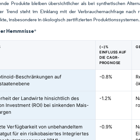
nde Produkte bleiben übersichtlicher als bei synthetischen Altern
Der Trend steht im Einklang mit der Verbrauchernachfrage nach 
te, insbesondere in ökologisch zertifizierten Produktionssystemen.
der Hemmnisse
*
S
(~)%
G
EINFLUSS AUF
DIE CAGR-
PROGNOSE
tinoid-Beschränkungen auf
-0.8%
R
staatenebene
ö
rheit der Landwirte hinsichtlich des
-1.2%
Na
on Investment (ROI) bei sinkenden Mais-
r
argen
te Verfügbarkeit von unbehandeltem
-0.9%
N
tgut für ein risikobasiertes Integriertes
E