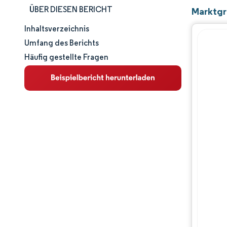
ÜBER DIESEN BERICHT
Marktgr
Inhaltsverzeichnis
Marktgröße und -anteil
Umfang des Berichts
Häufig gestellte Fragen
Marktanalyse
Trends und Einblicke
Segmentanalyse
Geografische Analyse
Wettbewerbslandschaft
Hauptakteure
Branchenentwicklungen