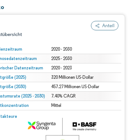
ko
Anteil
tübersicht
ienzeitraum
2020 - 2030
nosedatenzeitraum
2025 - 2030
orischer Datenzeitraum
2020 - 2023
tgröße (2025)
320 Millionen US-Dollar
tgröße (2030)
457.27 Millionen US-Dollar
stumsrate (2025 - 2030)
dert Namensnennung gemäß CC BY 4.0.
7.40% CAGR
tkonzentration
Mittel
© Mordor Intelligence. Wiederverwendung erfordert Namensnennung gemäß CC BY 4.0.
takteure