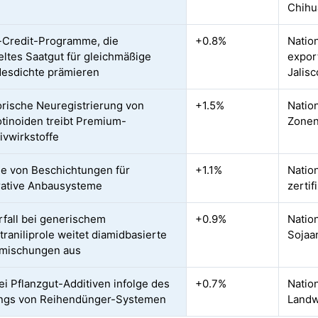
Chihu
Credit-Programme, die
+0.8%
Natio
ltes Saatgut für gleichmäßige
expor
esdichte prämieren
Jalisc
orische Neuregistrierung von
+1.5%
Nation
tinoiden treibt Premium-
Zonen
ivwirkstoffe
 von Beschichtungen für
+1.1%
Natio
rative Anbausysteme
zerti
rfall bei generischem
+0.9%
Natio
traniliprole weitet diamidbasierte
Sojaa
tmischungen aus
i Pflanzgut-Additiven infolge des
+0.7%
Natio
ngs von Reihendünger-Systemen
Landw