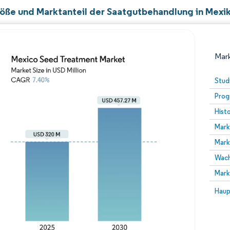
öße und Marktanteil der Saatgutbehandlung in Mexi
Mark
Stud
Prog
Hist
Mark
Mark
Wach
Bild © Mordor Intelligence. Wiederverwendung erfor
Mark
Bild 
Haup