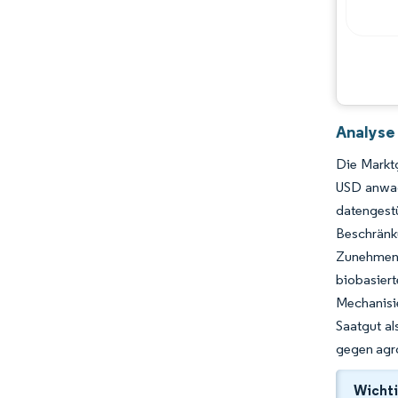
Analyse
Die Marktg
USD anwac
datenges
Beschränk
Zunehmend
biobasier
Mechanisie
Saatgut a
gegen agro
Wichti