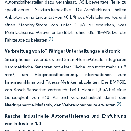
Automobilhersteller dazu veranlasst, ASIL-bewertete Teile zu
spezifizieren. Silizium-kapazitive Die-Architekturen helfen
Anbietern, eine Linearität von <0,1 % des Vollskalenwertes und
einen Standby-Strom von unter 2 µA zu erreichen, was
Mehrfachsensor-Arrays unterstützt, ohne die 48-V-Netze der
[1]
Fahrzeuge zu belasten.
Verbreitung von IoT-fähiger Unterhaltungselektronik
Smartphones, Wearables und Smart-Home-Geräte integrieren
barometrische Sensoren mit einer Fläche von nicht mehr als 2
mm², um Etagenpositionierung, Informationen zum
Innenraumklima und Fitness-Metriken abzuleiten. Der BMP581
von Bosch Sensortec verbraucht bei 1 Hz nur 1,3 µA bei einer
Genauigkeit von ±30 Pa und veranschaulicht damit den
[2]
Niedrigenergie-Maßstab, den Verbraucher heute erwarten.
Rasche industrielle Automatisierung und Einführung
von Industrie 4.0