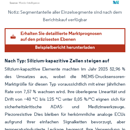
Notiz: Segmentanteile aller Einzelsegmente sind nach dem
Bild © Mordor Intelligence. Wiederverwendung erfordert Namensnennung gemäß
Berichtskauf verfügbar
Nach Typ: Silizium-kapazitive Zellen steigen auf
Silizium-kapazitive Elemente machten im Jahr 2025 52,96 %
des Umsatzes aus, wobei die MEMS-Drucksensoren-
Marktgröße für diesen Typ voraussichtlich mit einer jährlichen
Rate von 7,57 % wachsen wird. Ihre überlegene Linearität und
Drift von −40 °C bis 125 °C unter 0,05 %/°C eignen sich für
sicherheitskritische ADAS- und Medizinwerkzeuge.
Piezoresistive Dies bleiben für herkömmliche analoge ECUs
aufgrund ihrer einfachen Signalketten bevorzugt, aber
temperaturinduzierte Leckage begrenzt ihre Verwendung in