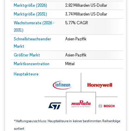
Marktgröße (2026)
2.82 Milliarden US-Dollar
Marktgröße (2031)
3.74 Milliarden US-Dollar
Wachstumsrate (2026 -
5.77% CAGR
2031)
Schnellstwachsender
Asien-Pazifik
Markt
Größter Markt
Asien-Pazifik
Marktkonzentration
Mittel
Bild © Mordor Intelligence. Wiederverwendung erfordert Namensnennung gem
Hauptakteure
*Haftungsausschluss: Hauptakteure in keiner bestimmten Reihenfolge
sortiert