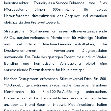
Industriesektor. Foundry-as-a-Service-Führende wie Silex
Microsystems öffnen 300-mm-Linien für fabless
Herausforderer, diversifizieren das Angebot und verstärken
gleichzeitig den Preiswettbewerb.
Strategische F&E-Themen umfassen ultra-energiesparende
ASICs, parylen-verkapselte Membranen für wässrige Medien
und gebündelte Machine-Learning-Bibliotheken, die
Druckwellenformen in verwertbare Diagnosedaten
umwandeln. Die Tiefe des geistigen Eigentums rund um Wafer-
Bonding und hermetische Versiegelung bleibt eine
entscheidende Eintrittsbarriere für Neueinsteiger.
Nischen-Disruptoren erforschen Siliziumkarbid-Dies für 500-
°C-Umgebungen, während akademische Konsortien Graphen-
Membranen für Sub-100-Pa-Auflösung untersuchen.
Preiserosion hält bei handelsüblichen barometrischen Teilen
an, aber Luft- und Raumfahrt- sowie Medizinsektoren halten
Premium-Preise durch Leistungs- und Zertifizierungshürden