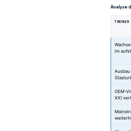
Analyse 
TREIBER
Wachsen
im aufs
Ausbau 
(Gastur
OEM-Vi
XX) ver
Mainstr
weiterh