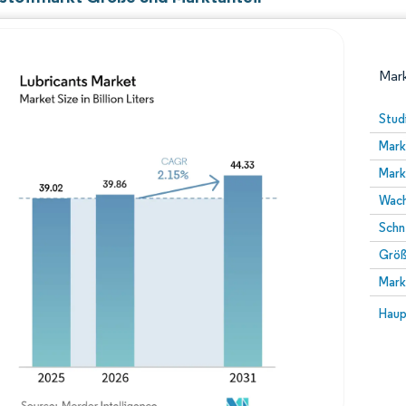
Mark
Stud
Mark
Mark
Wach
Schn
Größ
Bild © Mordor Intelligence. Wiederverwendung erfor
Mark
Bild 
Haup