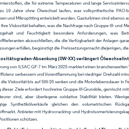
mierstoffen, die für extreme Temperaturen und lange Serviceinterv
zu 10 Jahre ohne Ölwechsel laufen, was vollsynthetische PAO-bas
sen und Mikropitting entwickelt wurden. Gasturbinen sind ebenso a
 ihre Viskosität behalten, was die Nachfrage nach Gruppe-III- und 
zgehalt und Feuchtigkeit besondere Anforderungen, was Betre
fflieferanten abzuschließen, die die Verfügbarkeit der Anlagen gar
ungen erfüllen, begünstigt die Preissetzungsmacht diejenigen, die
ositätsgraden-Absenkung (0W-XX) verlängert Ölwechselint
hrung von ILSAC GF-7 im März 2025 markiert einen branchenweiten 
effizienz verbessern und Vorentflammung bei niedriger Drehzahl min
 die Viskosität bis auf 5W-20 senken und die Motorlebensdauer in
 dieser Ziele erfordert hochreine Gruppe-III-Grundöle, gemischt mit
teurer sind, aber überlegene oxidative Stabilität bieten. Weni
gige Synthetikölverkäufe gleichen den volumetrischen Rü
ffmarkt. Anbieter mit Hydrocracking- und Hydroisomerisierungskapaz
ositionen schützen.