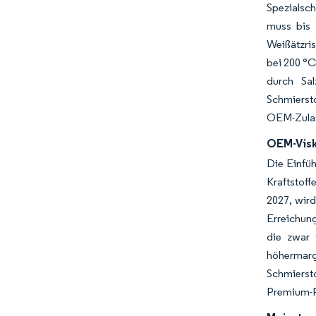
Spezialsch
muss bis 
Weißätzris
bei 200 °C
durch Sal
Schmiersto
OEM-Zulass
OEM-Visk
Die Einfü
Kraftstoff
2027, wird
Erreichung
die zwar 
höhermar
Schmiersto
Premium-P