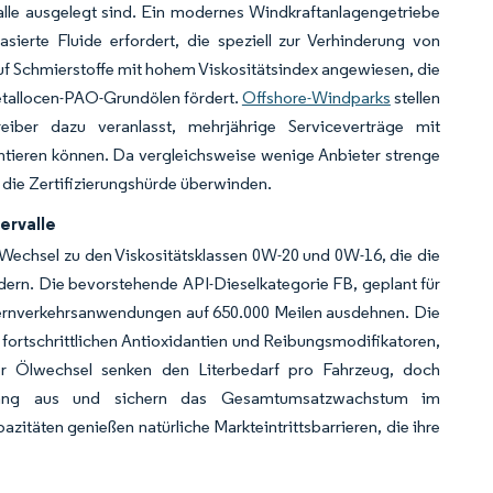
alle ausgelegt sind. Ein modernes Windkraftanlagengetriebe
ierte Fluide erfordert, die speziell zur Verhinderung von
uf Schmierstoffe mit hohem Viskositätsindex angewiesen, die
Metallocen-PAO-Grundölen fördert.
Offshore-Windparks
stellen
iber dazu veranlasst, mehrjährige Serviceverträge mit
antieren können. Da vergleichsweise wenige Anbieter strenge
 die Zertifizierungshürde überwinden.
ervalle
Wechsel zu den Viskositätsklassen 0W-20 und 0W-16, die die
dern. Die bevorstehende API-Dieselkategorie FB, geplant für
 Fernverkehrsanwendungen auf 650.000 Meilen ausdehnen. Die
 fortschrittlichen Antioxidantien und Reibungsmodifikatoren,
ger Ölwechsel senken den Literbedarf pro Fahrzeug, doch
ckgang aus und sichern das Gesamtumsatzwachstum im
itäten genießen natürliche Markteintrittsbarrieren, die ihre