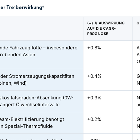
der Treiberwirkung
*
(~) % AUSWIRKUNG
G
AUF DIE CAGR-
PROGNOSE
de Fahrzeugflotte – insbesondere
+0.8%
A
trebenden Asien
A
O
der Stromerzeugungskapazitäten
+0.4%
G
binen, Wind)
N
skositätsgraden-Absenkung (0W-
+0.3%
N
längert Ölwechselintervalle
a
eam-Elektrifizierung benötigt
+0.2%
G
in Spezial-Thermofluide
N