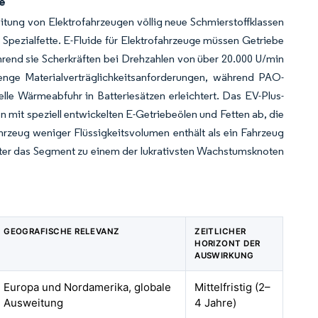
de
tung von Elektrofahrzeugen völlig neue Schmierstoffklassen
d Spezialfette. E-Fluide für Elektrofahrzeuge müssen Getriebe
ährend sie Scherkräften bei Drehzahlen von über 20.000 U/min
trenge Materialverträglichkeitsanforderungen, während PAO-
lle Wärmeabfuhr in Batteriesätzen erleichtert. Das EV-Plus-
n mit speziell entwickelten E-Getriebeölen und Fetten ab, die
rzeug weniger Flüssigkeitsvolumen enthält als ein Fahrzeug
er das Segment zu einem der lukrativsten Wachstumsknoten
GEOGRAFISCHE RELEVANZ
ZEITLICHER
HORIZONT DER
AUSWIRKUNG
Europa und Nordamerika, globale
Mittelfristig (2–
Ausweitung
4 Jahre)