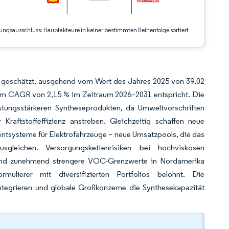
ungsausschluss: Hauptakteure in keiner bestimmten Reihenfolge sortiert
er geschätzt, ausgehend vom Wert des Jahres 2025 von 39,02
einem CAGR von 2,15 % im Zeitraum 2026–2031 entspricht. Die
istungsstärkeren Syntheseprodukten, da Umweltvorschriften
aftstoffeffizienz anstreben. Gleichzeitig schaffen neue
systeme für Elektrofahrzeuge – neue Umsatzpools, die das
gleichen. Versorgungskettenrisiken bei hochviskosen
 und zunehmend strengere VOC-Grenzwerte in Nordamerika
rmulierer mit diversifizierten Portfolios belohnt. Die
 integrieren und globale Großkonzerne die Synthesekapazität