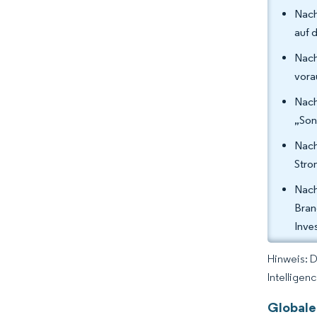
Nach
auf 
Nach
vora
Nach
„Son
Nach
Stro
Nach
Bran
Inves
Hinweis: 
Intelligen
Globale