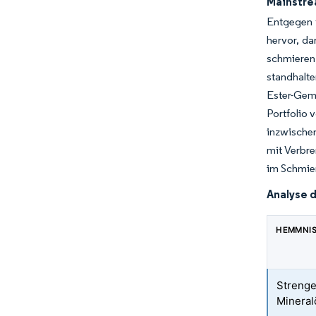
Mainstre
Entgegen f
hervor, da
schmieren,
standhalte
Ester-Gemi
Portfolio 
inzwische
mit Verbr
im Schmier
Analyse 
HEMMNI
Strenge
Mineral