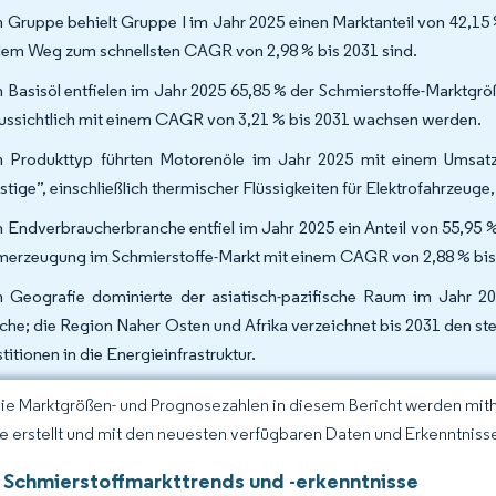
 Gruppe behielt Gruppe I im Jahr 2025 einen Marktanteil von 42,15
dem Weg zum schnellsten CAGR von 2,98 % bis 2031 sind.
 Basisöl entfielen im Jahr 2025 65,85 % der Schmierstoffe-Marktgrö
ussichtlich mit einem CAGR von 3,21 % bis 2031 wachsen werden.
 Produkttyp führten Motorenöle im Jahr 2025 mit einem Umsatza
stige”, einschließlich thermischer Flüssigkeiten für Elektrofahrzeu
 Endverbraucherbranche entfiel im Jahr 2025 ein Anteil von 55,95 
merzeugung im Schmierstoffe-Markt mit einem CAGR von 2,88 % bis 
 Geografie dominierte der asiatisch-pazifische Raum im Jahr 20
che; die Region Naher Osten und Afrika verzeichnet bis 2031 den s
titionen in die Energieinfrastruktur.
Die Marktgrößen- und Prognosezahlen in diesem Bericht werden mit
ce erstellt und mit den neuesten verfügbaren Daten und Erkenntnissen
 Schmierstoffmarkttrends und -erkenntnisse