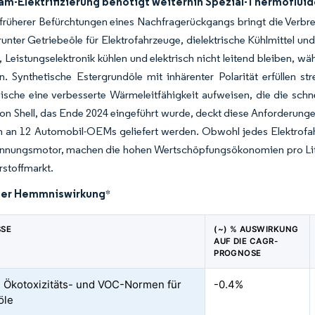
am-Elektrifizierung benötigt weiterhin Spezial-Thermoflui
rüherer Befürchtungen eines Nachfragerückgangs bringt die Verbrei
runter Getriebeöle für Elektrofahrzeuge, dielektrische Kühlmittel un
 Leistungselektronik kühlen und elektrisch nicht leitend bleiben, w
n. Synthetische Estergrundöle mit inhärenter Polarität erfüllen s
sche eine verbesserte Wärmeleitfähigkeit aufweisen, die die schne
von Shell, das Ende 2024 eingeführt wurde, deckt diese Anforderunge
n an 12 Automobil-OEMs geliefert werden. Obwohl jedes Elektrofah
ennungsmotor, machen die hohen Wertschöpfungsökonomien pro Lit
stoffmarkt.
der Hemmniswirkung
*
SSE
(~) % AUSWIRKUNG
AUF DIE CAGR-
PROGNOSE
 Ökotoxizitäts- und VOC-Normen für
-0.4%
öle