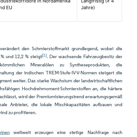
ndustriekorridore in Nordamerika
Langfristig (≥ 4
nd EU
Jahre)
verändert den Schmierstoffmarkt grundlegend, wobei die
[1]
 % und 12,2 % steigt
. Der wachsende Fahrzeugbesitz der
kömmlichen Mineralölen zu Syntheseprodukten, die
nhaltung der indischen TREM-Stufe-IV-V-Normen steigert die
ent weiter. Das starke Wachstum der landwirtschaftlichen
chsfähigen Hochdrehmoment-Schmierstoffen an, die härtere
achlässt, wird der Premiumisierungstrend erwartungsgemäß
bale Anbieter, die lokale Mischkapazitäten aufbauen und
nd zu profitieren.
binen
weltweit erzeugen eine stetige Nachfrage nach