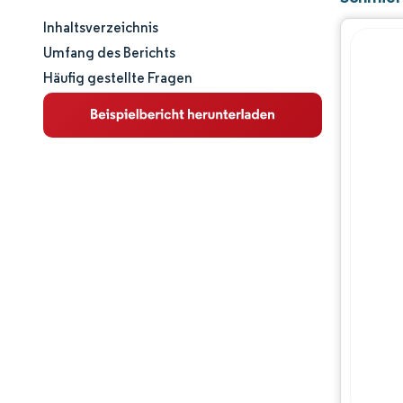
Inhaltsverzeichnis
Marktgröße und -anteil
Umfang des Berichts
Häufig gestellte Fragen
Marktanalyse
Trends und Einblicke
Segmentanalyse
Geografische Analyse
Wettbewerbslandschaft
Hauptakteure
Branchenentwicklungen