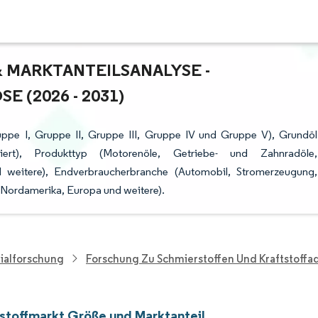
MARKTANTEILSANALYSE - W
(2026 - 2031)
uppe I, Gruppe II, Gruppe III, Gruppe IV und Gruppe V), Grundöl
siert), Produkttyp (Motorenöle, Getriebe- und Zahnradöle,
und weitere), Endverbraucherbranche (Automobil, Stromerzeugung,
, Nordamerika, Europa und weitere).
ialforschung
Forschung Zu Schmierstoffen Und Kraftstoffa
stoffmarkt Größe und Marktanteil