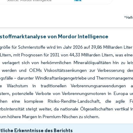
*Haft
stoffmarktanalyse von Mordor Intelligence
röße für Schmierstoffe wird im Jahr 2026 auf 39,86 Milliarden Lit
 Litern, mit Prognosen für 2031 von 44,33 Milliarden Litern, was 
 verlagert sich von herkömmlichen Mineralölqualitäten hin zu le
t werden und OEMs Viskositätssenkungen zur Verbesserung der Kr
sfälle – darunter Windkraftanlagengetriebe und Thermomanagement
re Wachstum in traditionellen Verbrennungsanwendungen aus
stern, potenzielle Verbote von Verbrennungsmotoren in Europa
ichen eine komplexe Risiko-Rendite-Landschaft, die agile Fo
sintensität steigt weiter, da nationale Ölgesellschaften vertikal
 um höhere Margen in Premium-Nischen zu sichern.
liche Erkenntnisse des Berichts