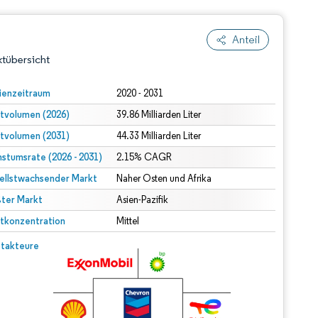
Anteil
tübersicht
ienzeitraum
2020 - 2031
tvolumen (2026)
39.86 Milliarden Liter
tvolumen (2031)
44.33 Milliarden Liter
stumsrate (2026 - 2031)
2.15% CAGR
ellstwachsender Markt
Naher Osten und Afrika
ter Markt
dert Namensnennung gemäß CC BY 4.0.
Asien-Pazifik
tkonzentration
Mittel
© Mordor Intelligence. Wiederverwendung erfordert Namensnennung gemäß CC BY 4.0.
takteure