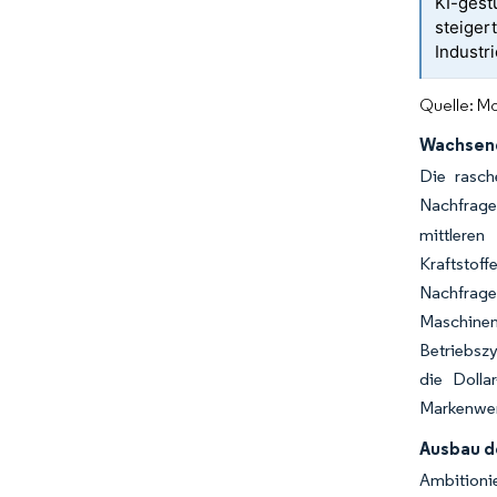
KI-gest
steiger
Industr
Quelle: Mo
Wachsend
Die rasch
Nachfrage 
mittlere
Kraftstoff
Nachfrage
Maschinen
Betriebsz
die Dolla
Markenwert
Ausbau d
Ambition