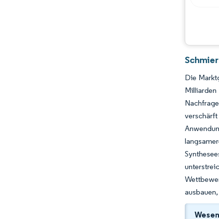
Schmier
Die Marktg
Milliarden
Nachfrage
verschärf
Anwendung
langsame
Synthesee
unterstre
Wettbewerb
ausbauen,
Wesent