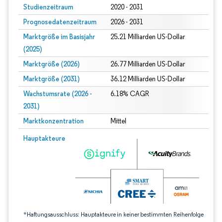
Studienzeitraum
2020 - 2031
Prognosedatenzeitraum
2026 - 2031
Marktgröße im Basisjahr
25.21 Milliarden US-Dollar
(2025)
Marktgröße (2026)
26.77 Milliarden US-Dollar
Marktgröße (2031)
36.12 Milliarden US-Dollar
Wachstumsrate (2026 -
6.18% CAGR
2031)
Marktkonzentration
Mittel
Bild © Mordor Intelligence. Wiederverwendung erfordert Namensnennung gem
Hauptakteure
*Haftungsausschluss: Hauptakteure in keiner bestimmten Reihenfolge