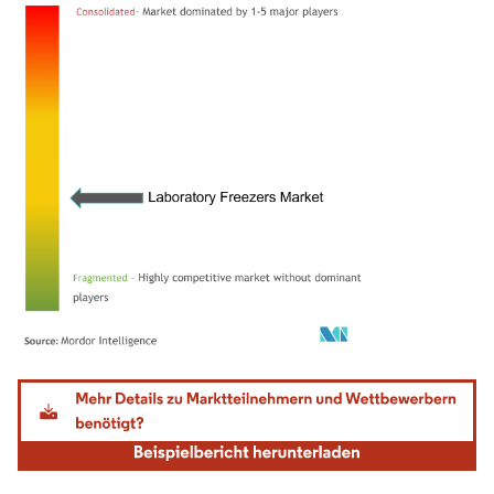
Bild © Mordor Intelligence. Wiederverwendung erfordert Namensnennung gemäß