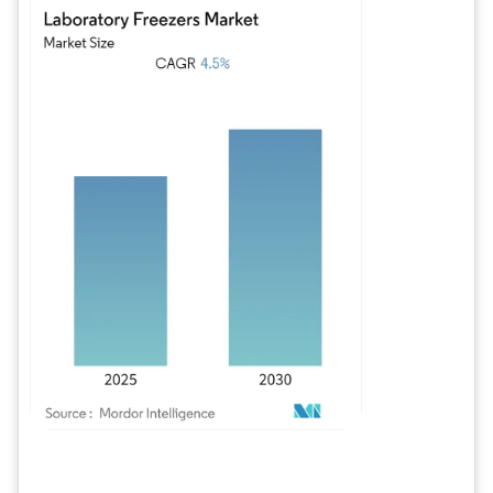
Bild © Mordor Intelligence. Wiederverwendung erfordert Namensnennung gem