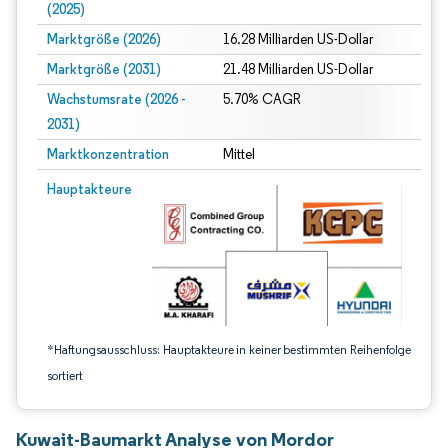
(2025)
Marktgröße (2026)
16.28 Milliarden US-Dollar
Marktgröße (2031)
21.48 Milliarden US-Dollar
Wachstumsrate (2026 -
5.70% CAGR
2031)
Marktkonzentration
Mittel
Bild © Mordor Intelligence. Wiederverwendung erfordert Namensnennung gem
Hauptakteure
*Haftungsausschluss: Hauptakteure in keiner bestimmten Reihenfolge
sortiert
Kuwait-Baumarkt Analyse von Mordor