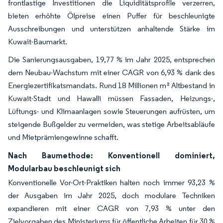
frontlastige Investitionen die Liquiditätsprofile verzerren,
bieten erhöhte Ölpreise einen Puffer für beschleunigte
Ausschreibungen und unterstützen anhaltende Stärke im
Kuwait-Baumarkt.
Die Sanierungsausgaben, 19,77 % im Jahr 2025, entsprechen
dem Neubau-Wachstum mit einer CAGR von 6,93 % dank des
Energiezertifikatsmandats. Rund 18 Millionen m² Altbestand in
Kuwait-Stadt und Hawalli müssen Fassaden, Heizungs-,
Lüftungs- und Klimaanlagen sowie Steuerungen aufrüsten, um
steigende Bußgelder zu vermeiden, was stetige Arbeitsabläufe
und Mietprämiengewinne schafft.
Nach Baumethode: Konventionell dominiert,
Modularbau beschleunigt sich
Konventionelle Vor-Ort-Praktiken halten noch immer 93,23 %
der Ausgaben im Jahr 2025, doch modulare Techniken
expandieren mit einer CAGR von 7,93 % unter den
Zielvorgaben des Ministeriums für öffentliche Arbeiten für 30 %