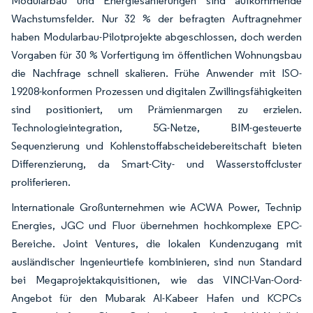
Modularbau und Energiesanierungen sind aufkommende
Wachstumsfelder. Nur 32 % der befragten Auftragnehmer
haben Modularbau-Pilotprojekte abgeschlossen, doch werden
Vorgaben für 30 % Vorfertigung im öffentlichen Wohnungsbau
die Nachfrage schnell skalieren. Frühe Anwender mit ISO-
19208-konformen Prozessen und digitalen Zwillingsfähigkeiten
sind positioniert, um Prämienmargen zu erzielen.
Technologieintegration, 5G-Netze, BIM-gesteuerte
Sequenzierung und Kohlenstoffabscheidebereitschaft bieten
Differenzierung, da Smart-City- und Wasserstoffcluster
proliferieren.
Internationale Großunternehmen wie ACWA Power, Technip
Energies, JGC und Fluor übernehmen hochkomplexe EPC-
Bereiche. Joint Ventures, die lokalen Kundenzugang mit
ausländischer Ingenieurtiefe kombinieren, sind nun Standard
bei Megaprojektakquisitionen, wie das VINCI-Van-Oord-
Angebot für den Mubarak Al-Kabeer Hafen und KCPCs