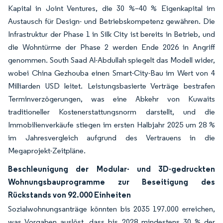
Kapital in Joint Ventures, die 30 %–40 % Eigenkapital im
Austausch für Design- und Betriebskompetenz gewähren. Die
Infrastruktur der Phase 1 in Silk City ist bereits in Betrieb, und
die Wohntürme der Phase 2 werden Ende 2026 in Angriff
genommen. South Saad Al-Abdullah spiegelt das Modell wider,
wobei China Gezhouba einen Smart-City-Bau im Wert von 4
Milliarden USD leitet. Leistungsbasierte Verträge bestrafen
Terminverzögerungen, was eine Abkehr von Kuwaits
traditioneller Kostenerstattungsnorm darstellt, und die
Immobilienverkäufe stiegen im ersten Halbjahr 2025 um 28 %
im Jahresvergleich aufgrund des Vertrauens in die
Megaprojekt-Zeitpläne.
Beschleunigung der Modular- und 3D-gedruckten
Wohnungsbauprogramme zur Beseitigung des
Rückstands von 92.000 Einheiten
Sozialwohnungsanträge könnten bis 2035 197.000 erreichen,
was Vorgaben auslöst, dass bis 2028 mindestens 30 % der