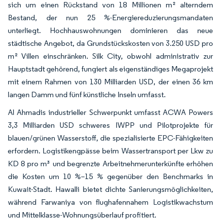
sich um einen Rückstand von 18 Millionen m² alterndem
Bestand, der nun 25 %-Energiereduzierungsmandaten
unterliegt. Hochhauswohnungen dominieren das neue
städtische Angebot, da Grundstückskosten von 3.250 USD pro
m² Villen einschränken. Silk City, obwohl administrativ zur
Hauptstadt gehörend, fungiert als eigenständiges Megaprojekt
mit einem Rahmen von 130 Milliarden USD, der einen 36 km
langen Damm und fünf künstliche Inseln umfasst.
Al Ahmadis industrieller Schwerpunkt umfasst ACWA Powers
3,3 Milliarden USD schweres IWPP und Pilotprojekte für
blauen/grünen Wasserstoff, die spezialisierte EPC-Fähigkeiten
erfordern. Logistikengpässe beim Wassertransport per Lkw zu
KD 8 pro m³ und begrenzte Arbeitnehmerunterkünfte erhöhen
die Kosten um 10 %–15 % gegenüber den Benchmarks in
Kuwait-Stadt. Hawalli bietet dichte Sanierungsmöglichkeiten,
während Farwaniya von flughafennahem Logistikwachstum
und Mittelklasse-Wohnungsüberlauf profitiert.