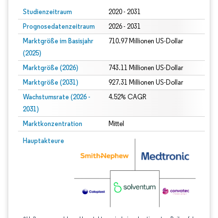
Studienzeitraum
2020 - 2031
Prognosedatenzeitraum
2026 - 2031
Marktgröße im Basisjahr
710.97 Millionen US-Dollar
(2025)
Marktgröße (2026)
743.11 Millionen US-Dollar
Marktgröße (2031)
927.31 Millionen US-Dollar
Wachstumsrate (2026 -
4.52% CAGR
2031)
Marktkonzentration
Mittel
Bild © Mordor Intelligence. Wiederverwendung erfordert Namensnennung gem
Hauptakteure