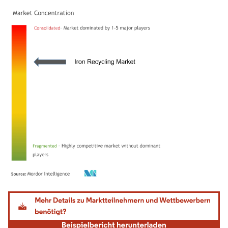
Bild © Mordor Intelligence. Wiederverwendung erfordert Namensnennung gemäß