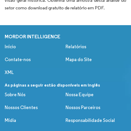
visão geral histórica. Obtenha uma amostra desta análise do
setor como download gratuito de relatório em PDF.
MORDOR INTELLIGENCE
Início
Relatórios
Contate-nos
Mapa do Site
XML
As páginas a seguir estão disponíveis em inglês
Sobre Nós
Nossa Equipe
Nossos Clientes
Nossos Parceiros
Mídia
Responsabilidade Social