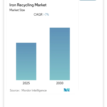
Imagem © Mordor Intelligence. O reuso requer atribuição conforme CC BY 4.0.