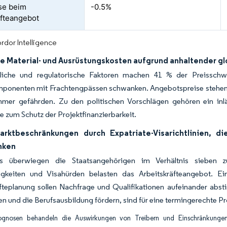
se beim
-0.5%
fteangebot
rdor Intelligence
e Material- und Ausrüstungskosten aufgrund anhaltender g
tliche und regulatorische Faktoren machen 41 % der Preissch
mponenten mit Frachtengpässen schwanken. Angebotspreise stehen u
hmer gefährden. Zu den politischen Vorschlägen gehören ein inlän
le zum Schutz der Projektfinanzierbarkeit.
arktbeschränkungen durch Expatriate-Visarichtlinien, die
nken
es überwiegen die Staatsangehörigen im Verhältnis sieben z
tigkeiten und Visahürden belasten das Arbeitskräfteangebot. E
äfteplanung sollen Nachfrage und Qualifikationen aufeinander abs
n und die Berufsausbildung fördern, sind für eine termingerechte P
ognosen behandeln die Auswirkungen von Treibern und Einschränkungen 