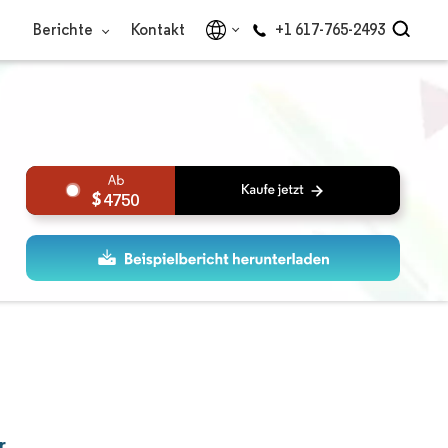
Berichte
Kontakt
+1 617-765-2493
4750
r