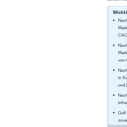
Wichti
Nach
Mark
CAGR
Nach
Mark
von 
Nach
in K
und 
Nach
Infr
Gulf
zusa