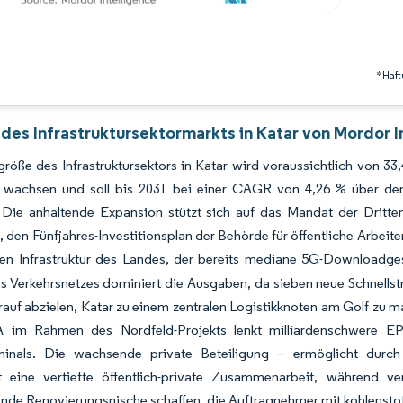
*Haft
des Infrastruktursektormarkts in Katar von Mordor I
röße des Infrastruktursektors in Katar wird voraussichtlich von 33
 wachsen und soll bis 2031 bei einer CAGR von 4,26 % über de
 Die anhaltende Expansion stützt sich auf das Mandat der Dritten
, den Fünfjahres-Investitionsplan der Behörde für öffentliche Arbei
alen Infrastruktur des Landes, der bereits mediane 5G-Downloadge
s Verkehrsnetzes dominiert die Ausgaben, da sieben neue Schnell
auf abzielen, Katar zu einem zentralen Logistikknoten am Golf zu
im Rahmen des Nordfeld-Projekts lenkt milliardenschwere EP
minals. Die wachsende private Beteiligung – ermöglicht durch
ert eine vertiefte öffentlich-private Zusammenarbeit, während v
de Renovierungsnische schaffen, die Auftragnehmer mit kohlensto