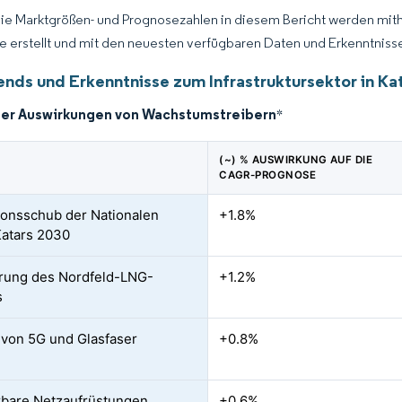
Die Marktgrößen- und Prognosezahlen in diesem Bericht werden mit
ce erstellt und mit den neuesten verfügbaren Daten und Erkenntnissen
ends und Erkenntnisse zum Infrastruktursektor in Ka
der Auswirkungen von Wachstumstreibern
*
(~) % AUSWIRKUNG AUF DIE
CAGR-PROGNOSE
tionsschub der Nationalen
+1.8%
Katars 2030
rung des Nordfeld-LNG-
+1.2%
s
von 5G und Glasfaser
+0.8%
bare Netzaufrüstungen
+0.6%