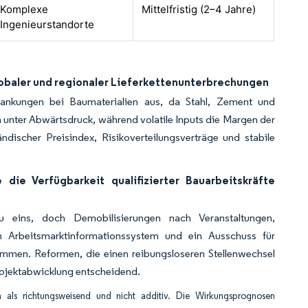
Komplexe
Mittelfristig (2–4 Jahre)
Ingenieurstandorte
lobaler und regionaler Lieferkettenunterbrechungen
wankungen bei Baumaterialien aus, da Stahl, Zement und
nter Abwärtsdruck, während volatile Inputs die Margen der
discher Preisindex, Risikoverteilungsverträge und stabile
 die Verfügbarkeit qualifizierter Bauarbeitskräfte
u eins, doch Demobilisierungen nach Veranstaltungen,
in Arbeitsmarktinformationssystem und ein Ausschuss für
timmen. Reformen, die einen reibungsloseren Stellenwechsel
rojektabwicklung entscheidend.
als richtungsweisend und nicht additiv. Die Wirkungsprognosen