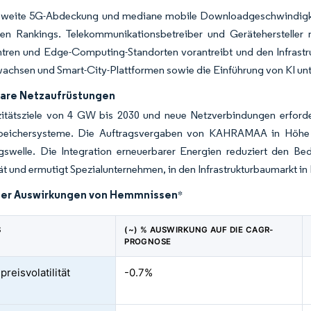
sweite 5G-Abdeckung und mediane mobile Downloadgeschwindigkeit
len Rankings. Telekommunikationsbetreiber und Gerätehersteller
ren und Edge-Computing-Standorten vorantreibt und den Infrastrukt
achsen und Smart-City-Plattformen sowie die Einführung von KI unt
are Netzaufrüstungen
zitätsziele von 4 GW bis 2030 und neue Netzverbindungen erfo
peichersysteme. Die Auftragsvergaben von KAHRAMAA in Höhe v
gswelle. Die Integration erneuerbarer Energien reduziert den Be
t und ermutigt Spezialunternehmen, in den Infrastrukturbaumarkt in 
der Auswirkungen von Hemmnissen
*
S
(~) % AUSWIRKUNG AUF DIE CAGR-
PROGNOSE
preisvolatilität
-0.7%