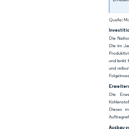
Quelle: Mo
Investiti
Die Nation
Die im Ja
Produktivi
und lenkt 
und reibun
Folgeinves
Erweiter
Die Erw
Kohlensto
Dieses mi
Auftragneh
Ausbau v