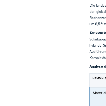
Die lande
der globa
Rechenzent
um 8,5 % w
Erneuerb
Solarkapa
hybride S
Ausführun
Komplexitä
Analyse 
HEMMNI
Material