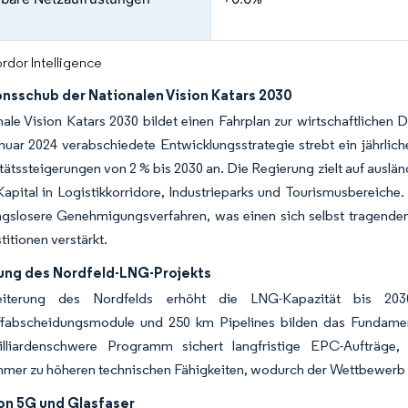
rdor Intelligence
onsschub der Nationalen Vision Katars 2030
ale Vision Katars 2030 bildet einen Fahrplan zur wirtschaftlichen Dive
nuar 2024 verabschiedete Entwicklungsstrategie strebt ein jährli
tätssteigerungen von 2 % bis 2030 an. Die Regierung zielt auf auslä
Kapital in Logistikkorridore, Industrieparks und Tourismusbereich
gslosere Genehmigungsverfahren, was einen sich selbst tragenden 
titionen verstärkt.
ung des Nordfeld-LNG-Projekts
eiterung des Nordfelds erhöht die LNG-Kapazität bis 
ffabscheidungsmodule und 250 km Pipelines bilden das Fundament
lliardenschwere Programm sichert langfristige EPC-Aufträge,
mer zu höheren technischen Fähigkeiten, wodurch der Wettbewerb n
on 5G und Glasfaser