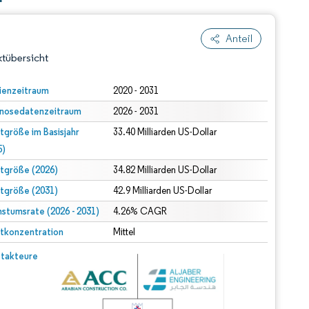
Anteil
tübersicht
ienzeitraum
2020 - 2031
nosedatenzeitraum
2026 - 2031
tgröße im Basisjahr
33.40 Milliarden US-Dollar
5)
tgröße (2026)
34.82 Milliarden US-Dollar
tgröße (2031)
42.9 Milliarden US-Dollar
dert Namensnennung gemäß CC BY 4.0.
stumsrate (2026 - 2031)
4.26% CAGR
tkonzentration
Mittel
© Mordor Intelligence. Wiederverwendung erfordert Namensnennung gemäß CC BY 4.0.
takteure