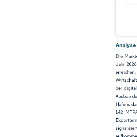
Chancen & Aussichten
Branchenentwicklungen
Analyse 
Die Marktg
Jahr 2026
erreichen.
Wirtschaft
der digit
Ausbau de
Hafens dar
142 MTPA 
Exportter
signalisi
aufkommen