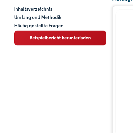
Inhaltsverzeichnis
Marktgröße und -anteil
Umfang und Methodik
Häufig gestellte Fragen
Marktanalyse
Trends und Einblicke
Segmentanalyse
Geografische Analyse
Regulatorisches Umfeld
Wertschöpfungskettenanalyse
Wettbewerbslandschaft
Hauptakteure