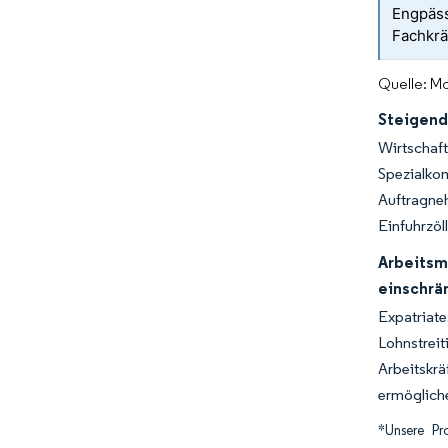
Engpäs
Fachkrä
Quelle: Mo
Steigend
Wirtschaf
Spezialko
Auftragne
Einfuhrzöl
Arbeitsm
einschrä
Expatriat
Lohnstrei
Arbeitskr
ermögliche
*Unsere Pr