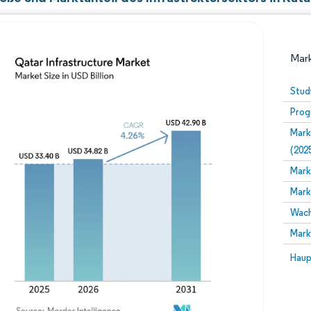
Mark
Stud
Prog
Mark
(202
Mark
Mark
Bild © Mordor Intelligence. Wiederverwendung erfor
Wach
Mark
Bild 
Haup