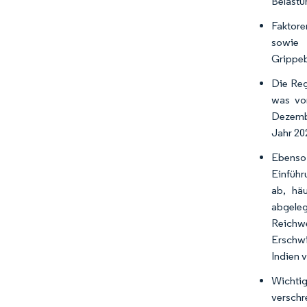
Belastu
Faktore
sowie 
Grippeb
Die Reg
was vor
Dezembe
Jahr 20
Ebenso
Einführ
ab, hä
abgeleg
Reichwe
Erschwi
Indien 
Wichti
verschr