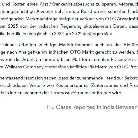
t und Kosten eines Arzt-/Krankenhausbesuchs zu sparen. Verbrauch
eibungspflichtige Arzneimittel als erste Reaktion zur schnellen L
 steigenden Marktnachfrage steigt der Verkauf von OTC-Arzneimittel
r 2023 von der indischen Regierung aktualisierten Daten, dass
ika-Familie im Vergleich zu 2022 um 23 % gestiegen sind.
r hinaus arbeiten wichtige Marktteilnehmer auch an der Einfüh
ge nach Analgetika im indischen OTC-Markt gerecht zu werden. 
 mit der Arbeit an ihrer digitalen Plattform, um ihre Präsenz z
a Wellness Company bietet eine vielfältige Plattform von OTC-Prod
nfassend lässt sich sagen, dass der zunehmende Trend zur Selbst
verschiedenen Vorteile wie Kostenersparnis, Zeitersparnis und 
s in Indien während des Prognosezeitraums beitragen wird.