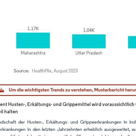
dor Intelligence. Wiederverwendung erfordert Namensnennung gemäß CC BY 4.0.
nt Husten-, Erkältungs- und Grippemittel wird voraussichtlic
il halten
dschaft der Husten-, Erkältungs- und Grippeerkrankungen in Ind
rkrankungen in den letzten Jahrzehnten erheblich ausgeweitet, wa