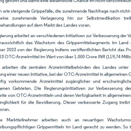
ng geführt und damit eine wesentliche Chance im nicht-verschreibung
n wie steigende Grippefälle, die zunehmende Nachfrage nach nicht
eine zunehmende Verlagerung hin zur Selbstmedikation trei
ehandlungen auf dem Markt des Landes voran.
ierung arbeitet an verschiedenen Initiativen zur Verbesserung der V
aussichtlich das Wachstum des Grippemittelsegments im Land an
r 2023 von der Regierung Indiens veröffentlichten Bericht das 
23 OTC-Arzneimittel im Wert von über 1.000 Crore INR (119,74 Milli
 arbeiten die zentralen Arzneimittelbehörden des Landes unter
ung einer neuen Initiative, bei der OTC-Arzneimittel in allgemeinen
ufig vorkommende Arzneimittel zugänglicher und erschwinglic
enen Gebieten. Die Regierungsinitiativen zur Verbesserung de
ite von OTC-Arzneimitteln und deren Verfügbarkeit in allgemeinen
nglichkeit für die Bevölkerung. Dieser verbesserte Zugang trei
voran.
ge Marktteilnehmer arbeiten auch an neuartigen Wachstums
eibungspflichtigen Grippemitteln im Land gerecht zu werden. So t