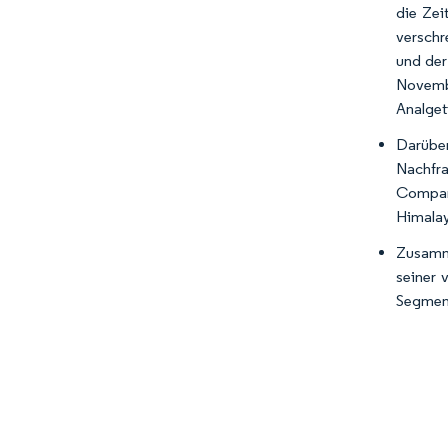
die Zei
verschr
und der
Novembe
Analget
Darübe
Nachfra
Company
Himalay
Zusamme
seiner 
Segment