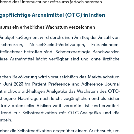
 während des Untersuchungszeitraums jedoch hemmen.
spflichtige Arzneimittel (OTC) in Indien
raums ein erhebliches Wachstum verzeichnen
Analgetika-Segment wird durch einen Anstieg der Anzahl von
erzen, Muskel-Skelett-Verletzungen, Erkrankungen,
tteilnehmer betroffen sind. Schmerzbedingte Beschwerden
ese Arzneimittel leicht verfügbar sind und ohne ärztliche
ischen Bevölkerung wird voraussichtlich das Marktwachstum
im Juni 2023 im Patient Preference and Adherence Journal
 mit nicht-opioid-haltigen Analgetika das Wachstum des OTC-
estiegene Nachfrage nach leicht zugänglichen und als sicher
 potenzieller Risiken weit verbreitet ist, und erweitert
 Trend zur Selbstmedikation mit OTC-Analgetika und die
rbeln.
eber die Selbstmedikation gegenüber einem Arztbesuch, um