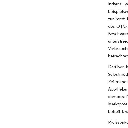
Indiens 
beispiels
zunimmt. 
des OTC-Ma
Beschwerd
unterstre
Verbrauche
betrachtet
Darüber h
Selbstmed
Zeitmange
Apotheker
demografi
Marktpote
betreibt, 
Preissenk