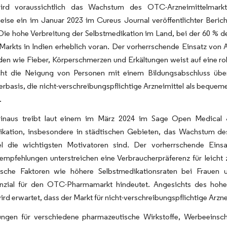
wird voraussichtlich das Wachstum des OTC-Arzneimittelmark
weise ein im Januar 2023 im Cureus Journal veröffentlichter Beri
Die hohe Verbreitung der Selbstmedikation im Land, bei der 60 % 
rkts in Indien erheblich voran. Der vorherrschende Einsatz von An
en wie Fieber, Körperschmerzen und Erkältungen weist auf eine ro
icht die Neigung von Personen mit einem Bildungsabschluss üb
rbasis, die nicht-verschreibungspflichtige Arzneimittel als beque
.
inaus treibt laut einem im März 2024 im Sage Open Medical Jo
ikation, insbesondere in städtischen Gebieten, das Wachstum d
l die wichtigsten Motivatoren sind. Der vorherrschende Einsa
empfehlungen unterstreichen eine Verbraucherpräferenz für leicht
sche Faktoren wie höhere Selbstmedikationsraten bei Frauen u
nzial für den OTC-Pharmamarkt hindeutet. Angesichts des hohen 
wird erwartet, dass der Markt für nicht-verschreibungspflichtige Ar
ungen für verschiedene pharmazeutische Wirkstoffe, Werbeeinschr