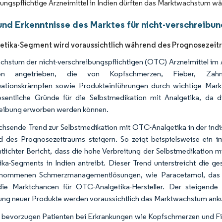
bungspflichtige Arzneimittel in Indien dürften das Marktwachstum
und Erkenntnisse des Marktes für nicht-verschreibung
etika-Segment wird voraussichtlich während des Prognosezeit
hstum der nicht-verschreibungspflichtigen (OTC) Arzneimittel im 
en angetrieben, die von Kopfschmerzen, Fieber, Zahnschm
ationskrämpfen sowie Produkteinführungen durch wichtige Mark
sentliche Gründe für die Selbstmedikation mit Analgetika, da di
eibung erworben werden können.
hsende Trend zur Selbstmedikation mit OTC-Analgetika in der ind
 des Prognosezeitraums steigern. So zeigt beispielsweise ein 
ntlichter Bericht, dass die hohe Verbreitung der Selbstmedikation
ika-Segments in Indien antreibt. Dieser Trend unterstreicht die g
ommenen Schmerzmanagementlösungen, wie Paracetamol, das trotz
die Marktchancen für OTC-Analgetika-Hersteller. Der steigende
ung neuer Produkte werden voraussichtlich das Marktwachstum anku
bevorzugen Patienten bei Erkrankungen wie Kopfschmerzen und Fi