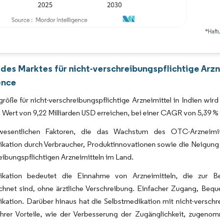
*Haft
Bild © Mordor Intelligence. Wiederverwendung erfordert Namensnennung gemäß 
 des Marktes für nicht-verschreibungspflichtige Arz
ence
röße für nicht-verschreibungspflichtige Arzneimittel in Indien wird
 Wert von 9,22 Milliarden USD erreichen, bei einer CAGR von 5,39
esentlichen Faktoren, die das Wachstum des OTC-Arzneimitte
ikation durch Verbraucher, Produktinnovationen sowie die Neigun
eibungspflichtigen Arzneimitteln im Land.
ikation bedeutet die Einnahme von Arzneimitteln, die zur B
hnet sind, ohne ärztliche Verschreibung. Einfacher Zugang, Beque
kation. Darüber hinaus hat die Selbstmedikation mit nicht-verschr
ihrer Vorteile, wie der Verbesserung der Zugänglichkeit, zugeno