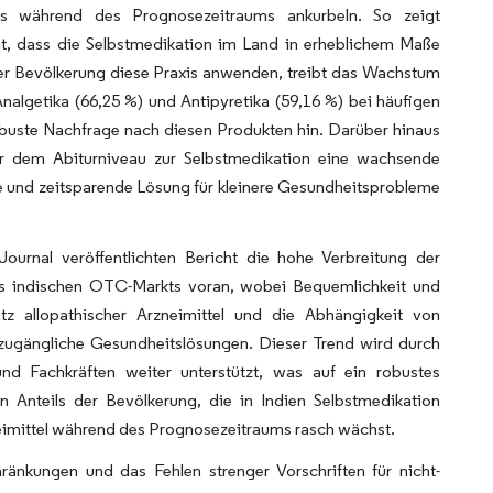
ts während des Prognosezeitraums ankurbeln. So zeigt
cht, dass die Selbstmedikation im Land in erheblichem Maße
der Bevölkerung diese Praxis anwenden, treibt das Wachstum
algetika (66,25 %) und Antipyretika (59,16 %) bei häufigen
buste Nachfrage nach diesen Produkten hin. Darüber hinaus
er dem Abiturniveau zur Selbstmedikation eine wachsende
me und zeitsparende Lösung für kleinere Gesundheitsprobleme
urnal veröffentlichten Bericht die hohe Verbreitung der
es indischen OTC-Markts voran, wobei Bequemlichkeit und
tz allopathischer Arzneimittel und die Abhängigkeit von
 zugängliche Gesundheitslösungen. Dieser Trend wird durch
nd Fachkräften weiter unterstützt, was auf ein robustes
Anteils der Bevölkerung, die in Indien Selbstmedikation
zneimittel während des Prognosezeitraums rasch wächst.
änkungen und das Fehlen strenger Vorschriften für nicht-