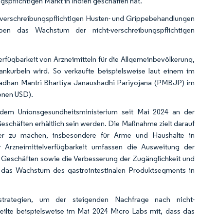
spflichtigen Markt in Indien geschaffen hat.
-verschreibungspflichtigen Husten- und Grippebehandlungen
ben das Wachstum der nicht-verschreibungspflichtigen
erfügbarkeit von Arzneimitteln für die Allgemeinbevölkerung,
kurbeln wird. So verkaufte beispielsweise laut einem im
Pradhan Mantri Bhartiya Janaushadhi Pariyojana (PMBJP) im
onen USD).
 dem Unionsgesundheitsministerium seit Mai 2024 an der
 Geschäften erhältlich sein werden. Die Maßnahme zielt darauf
her zu machen, insbesondere für Arme und Haushalte in
r Arzneimittelverfügbarkeit umfassen die Ausweitung der
 Geschäften sowie die Verbesserung der Zugänglichkeit und
bt das Wachstum des gastrointestinalen Produktsegments in
strategien, um der steigenden Nachfrage nach nicht-
eilte beispielsweise im Mai 2024 Micro Labs mit, dass das