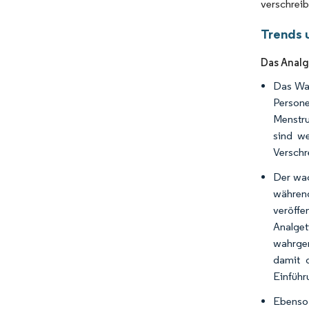
verschrei
Trends 
Das Analg
Das Wac
Person
Menstru
sind we
Verschr
Der wac
während
veröffe
Analget
wahrgen
damit 
Einführ
Ebenso 