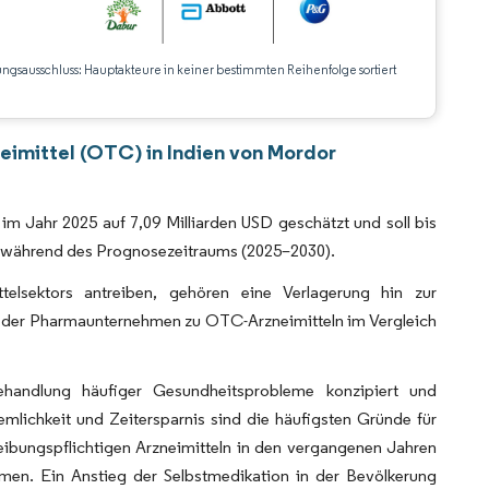
ungsausschluss: Hauptakteure in keiner bestimmten Reihenfolge sortiert
CC BY 4.0.
neimittel (OTC) in Indien von Mordor
 im Jahr 2025 auf 7,09 Milliarden USD geschätzt und soll bis
 % während des Prognosezeitraums (2025–2030).
lsektors antreiben, gehören eine Verlagerung hin zur
g der Pharmaunternehmen zu OTC-Arzneimitteln im Vergleich
ehandlung häufiger Gesundheitsprobleme konzipiert und
mlichkeit und Zeitersparnis sind die häufigsten Gründe für
eibungspflichtigen Arzneimitteln in den vergangenen Jahren
mmen. Ein Anstieg der Selbstmedikation in der Bevölkerung