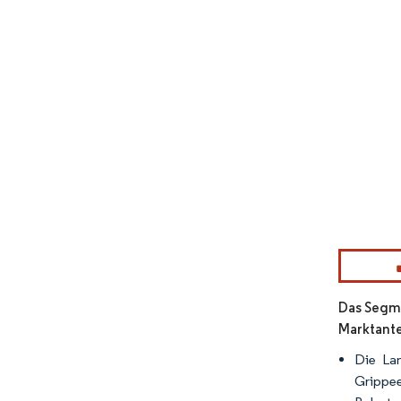
Bild © Mor
Das Segme
Marktante
Die Lan
Grippee