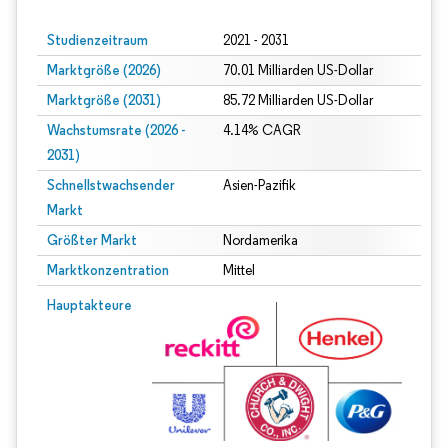
Studienzeitraum
2021 - 2031
Marktgröße (2026)
70.01 Milliarden US-Dollar
Marktgröße (2031)
85.72 Milliarden US-Dollar
Wachstumsrate (2026 -
4.14% CAGR
2031)
Schnellstwachsender
Asien-Pazifik
Markt
Größter Markt
Nordamerika
Marktkonzentration
Mittel
Bild © Mordor Intelligence. Wiederverwendung erfordert Namensnennung gem
Hauptakteure