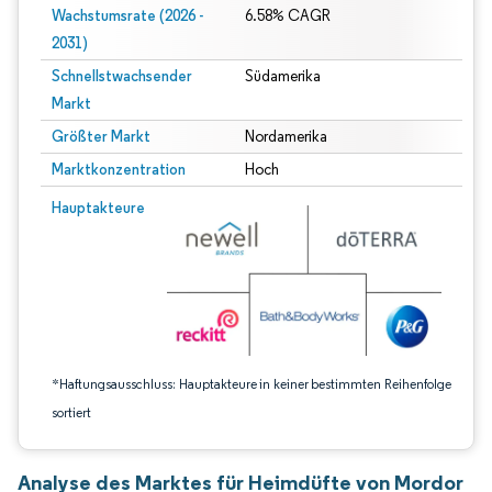
Wachstumsrate (2026 -
6.58% CAGR
2031)
Schnellstwachsender
Südamerika
Markt
Größter Markt
Nordamerika
Marktkonzentration
Hoch
Bild © Mordor Intelligence. Wiederverwendung erfordert Namensnennung gem
Hauptakteure
*Haftungsausschluss: Hauptakteure in keiner bestimmten Reihenfolge
sortiert
Analyse des Marktes für Heimdüfte von Mordor