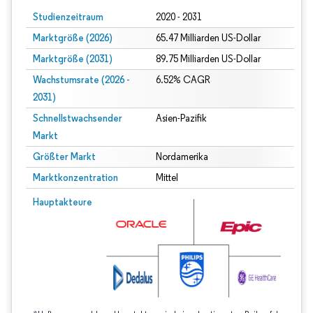
Studienzeitraum
2020 - 2031
Marktgröße (2026)
65.47 Milliarden US-Dollar
Marktgröße (2031)
89.75 Milliarden US-Dollar
Wachstumsrate (2026 -
6.52% CAGR
2031)
Schnellstwachsender
Asien-Pazifik
Markt
Größter Markt
Nordamerika
Marktkonzentration
Mittel
Bild © Mordor Intelligence. Wiederverwendung erfordert Namensnennung gem
Hauptakteure