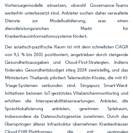
Vorhersagemodelle einsetzen, obwohl Governance-Teams
weiterhin unterbesetzt sind. Anbieter suchen daher verwaltete
Dienste zur Modellvalidierung, was einen
dienstleistungsreichen Markt für
Krankenhausinformationssysteme fördert.
Der asiatisch-pazifische Raum ist mit dem schnellsten CAGR
von 9,1 % bis 2031 positioniert, angetrieben durch steigende
Gesundheitsausgaben und Cloud-First-Strategien. Indiens
föderales Gesundheitsbudget stieg 2024 zweistellig, und das
Ministerium Thailands pilotiert Telemedizin-Kioske, die mit KI-
Triage-Systemen verbunden sind. Singapurs Smart-Ward-
Initiativen betonen IoT-gestütztes Vitalzeichenmonitoring und
erhöhen die Interoperabilitätserwartungen. Anbieter, die
Sprachlokalisierung anbieten, gewinnen Spielraum,
insbesondere da Datenschutzgesetze zunehmen. Durch das
Überspringen älterer Infrastruktur übernehmen Krankenhäuser
Cloud-EHR-Plattformen, die mit regionalen