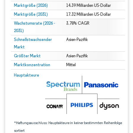
Marktgröße (2026)
14.39 Milliarden US-Dollar
Marktgröße (2031)
17.32 Milliarden US-Dollar
Wachstumsrate (2026 -
3.78% CAGR
2031)
Schnellstwachsender
Asien-Pazifik
Markt
Größter Markt
Asien-Pazifik
Marktkonzentration
Mittel
Bild © Mordor Intelligence. Wiederverwendung erfordert Namensnennung gem
Hauptakteure
*Haftungsausschluss: Hauptakteure in keiner bestimmten Reihenfolge
sortiert