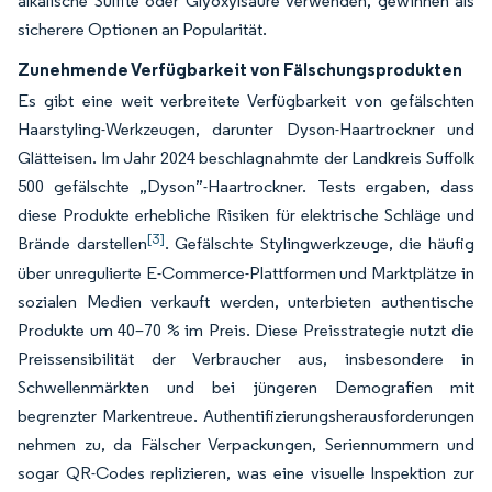
alkalische Sulfite oder Glyoxylsäure verwenden, gewinnen als
sicherere Optionen an Popularität.
Zunehmende Verfügbarkeit von Fälschungsprodukten
Es gibt eine weit verbreitete Verfügbarkeit von gefälschten
Haarstyling-Werkzeugen, darunter Dyson-Haartrockner und
Glätteisen. Im Jahr 2024 beschlagnahmte der Landkreis Suffolk
500 gefälschte „Dyson”-Haartrockner. Tests ergaben, dass
diese Produkte erhebliche Risiken für elektrische Schläge und
[3]
Brände darstellen
. Gefälschte Stylingwerkzeuge, die häufig
über unregulierte E-Commerce-Plattformen und Marktplätze in
sozialen Medien verkauft werden, unterbieten authentische
Produkte um 40–70 % im Preis. Diese Preisstrategie nutzt die
Preissensibilität der Verbraucher aus, insbesondere in
Schwellenmärkten und bei jüngeren Demografien mit
begrenzter Markentreue. Authentifizierungsherausforderungen
nehmen zu, da Fälscher Verpackungen, Seriennummern und
sogar QR-Codes replizieren, was eine visuelle Inspektion zur