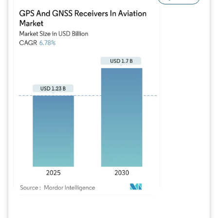
Bild © Mordor Intelligence. Wiederverwendung erfordert Namensnennung gem