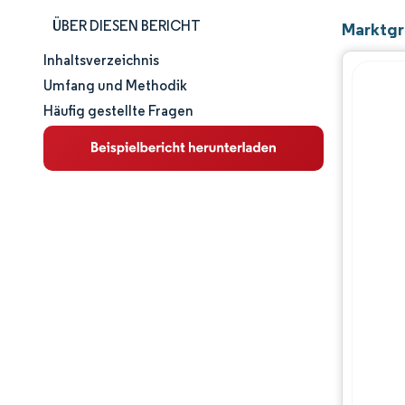
ÜBER DIESEN BERICHT
Marktgr
Inhaltsverzeichnis
Marktgröße und -anteil
Umfang und Methodik
Häufig gestellte Fragen
Marktanalyse
Trends und Einblicke
Segmentanalyse
Geografische Analyse
Regulatorisches Umfeld
Wertschöpfungskettenanalyse
Wettbewerbslandschaft