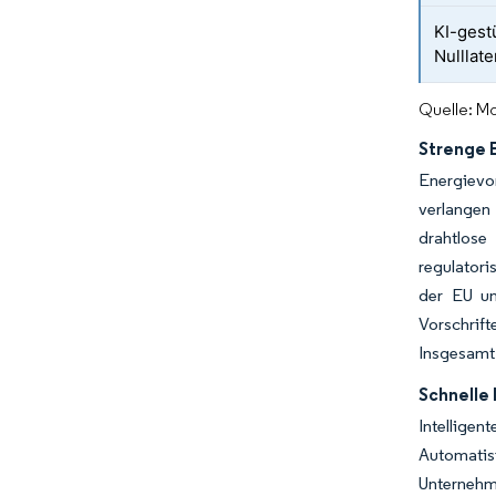
KI-gest
Nulllat
Quelle: Mo
Strenge 
Energievo
verlangen
drahtlose
regulatori
der EU un
Vorschrift
Insgesamt
Schnelle
Intellige
Automatis
Unternehme