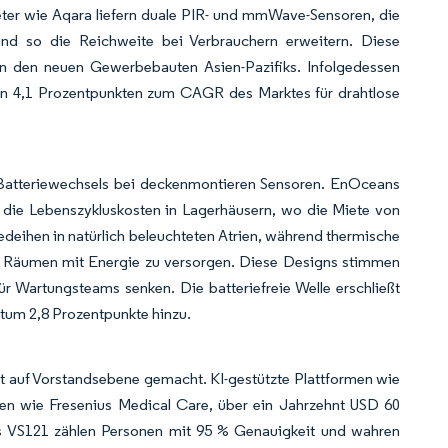
eter wie Aqara liefern duale PIR- und mmWave-Sensoren, die
und so die Reichweite bei Verbrauchern erweitern. Diese
 in den neuen Gewerbebauten Asien-Pazifiks. Infolgedessen
von 4,1 Prozentpunkten zum CAGR des Marktes für drahtlose
Batteriewechsels bei deckenmontieren Sensoren. EnOceans
die Lebenszykluskosten in Lagerhäusern, wo die Miete von
deihen in natürlich beleuchteten Atrien, während thermische
n Räumen mit Energie zu versorgen. Diese Designs stimmen
ür Wartungsteams senken. Die batteriefreie Welle erschließt
hstum 2,8 Prozentpunkte hinzu.
ät auf Vorstandsebene gemacht. KI-gestützte Plattformen wie
n wie Fresenius Medical Care, über ein Jahrzehnt USD 60
hts VS121 zählen Personen mit 95 % Genauigkeit und wahren