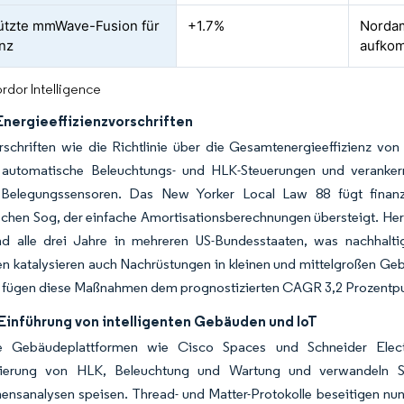
ützte mmWave-Fusion für
+1.7%
Nordam
enz
aufkom
rdor Intelligence
Energieeffizienzvorschriften
rschriften wie die Richtlinie über die Gesamtenergieeffizienz vo
 automatische Beleuchtungs- und HLK-Steuerungen und veranker
 Belegungssensoren. Das New Yorker Local Law 88 fügt finanzie
schen Sog, der einfache Amortisationsberechnungen übersteigt. Hers
d alle drei Jahre in mehreren US-Bundesstaaten, was nachhalt
en katalysieren auch Nachrüstungen in kleinen und mittelgroßen Geb
 fügen diese Maßnahmen dem prognostizierten CAGR 3,2 Prozentpunk
 Einführung von intelligenten Gebäuden und IoT
nte Gebäudeplattformen wie Cisco Spaces und Schneider Electr
ierung von HLK, Beleuchtung und Wartung und verwandeln Sen
nsanalysen speisen. Thread- und Matter-Protokolle beseitigen nun