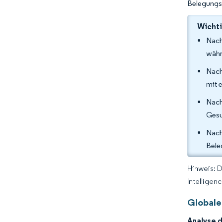
Belegungs
Wichti
Nach
währ
Nach
mit 
Nach
Gesu
Nac
Bele
Hinweis: 
Intelligen
Globale
Analyse 