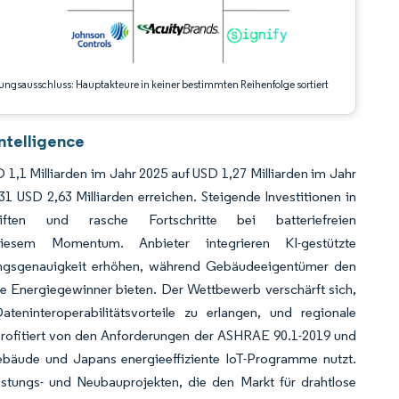
ungsausschluss: Hauptakteure in keiner bestimmten Reihenfolge sortiert
ntelligence
1,1 Milliarden im Jahr 2025 auf USD 1,27 Milliarden im Jahr
USD 2,63 Milliarden erreichen. Steigende Investitionen in
chriften und rasche Fortschritte bei batteriefreien
iesem Momentum. Anbieter integrieren KI-gestützte
nungsgenauigkeit erhöhen, während Gebäudeeigentümer den
he Energiegewinner bieten. Der Wettbewerb verschärft sich,
teninteroperabilitätsvorteile zu erlangen, und regionale
profitiert von den Anforderungen der ASHRAE 90.1-2019 und
 Gebäude und Japans energieeffiziente IoT-Programme nutzt.
stungs- und Neubauprojekten, die den Markt für drahtlose