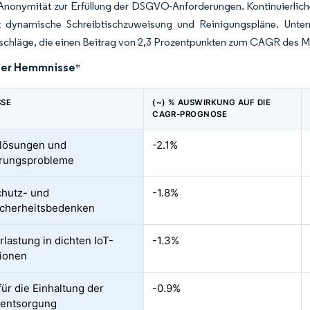
 Anonymität zur Erfüllung der DSGVO-Anforderungen. Kontinuierlic
zt dynamische Schreibtischzuweisung und Reinigungspläne. Unter
schläge, die einen Beitrag von 2,3 Prozentpunkten zum CAGR des Ma
der Hemmnisse
*
SSE
(~) % AUSWIRKUNG AUF DIE
CAGR-PROGNOSE
slösungen und
-2.1%
erungsprobleme
hutz- und
-1.8%
icherheitsbedenken
lastung in dichten IoT-
-1.3%
tionen
für die Einhaltung der
-0.9%
eentsorgung