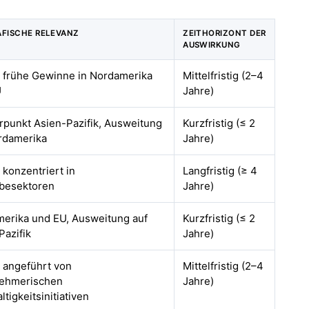
FISCHE RELEVANZ
ZEITHORIZONT DER
AUSWIRKUNG
, frühe Gewinne in Nordamerika
Mittelfristig (2–4
U
Jahre)
punkt Asien-Pazifik, Ausweitung
Kurzfristig (≤ 2
rdamerika
Jahre)
 konzentriert in
Langfristig (≥ 4
besektoren
Jahre)
erika und EU, Ausweitung auf
Kurzfristig (≤ 2
Pazifik
Jahre)
, angeführt von
Mittelfristig (2–4
nehmerischen
Jahre)
tigkeitsinitiativen