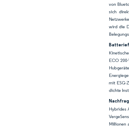
von Bluet
sich dire
Netzwerke
wird die 
Belegungss
Batterie
Kinetisch
ECO 200-W
Hubgeräten
Energiege
mit ESG-Zi
dichte Ins
Nachfrag
Hybrides A
VergeSens
Millionen