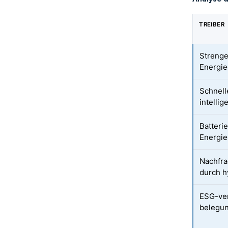
TREIBER
Streng
Energie
Schnell
intelli
Batteri
Energi
Nachfr
durch h
ESG-ve
belegun