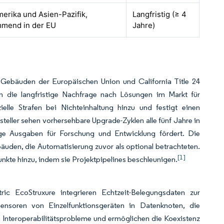
erika und Asien-Pazifik,
Langfristig (≥ 4
mend in der EU
Jahre)
n Gebäuden der Europäischen Union und California Title 24
n die langfristige Nachfrage nach Lösungen im Markt für
lle Strafen bei Nichteinhaltung hinzu und festigt einen
teller sehen vorhersehbare Upgrade-Zyklen alle fünf Jahre in
ige Ausgaben für Forschung und Entwicklung fördert. Die
äuden, die Automatisierung zuvor als optional betrachteten.
[1]
te hinzu, indem sie Projektpipelines beschleunigen.
ic EcoStruxure integrieren Echtzeit-Belegungsdaten zur
soren von Einzelfunktionsgeräten in Datenknoten, die
 Interoperabilitätsprobleme und ermöglichen die Koexistenz