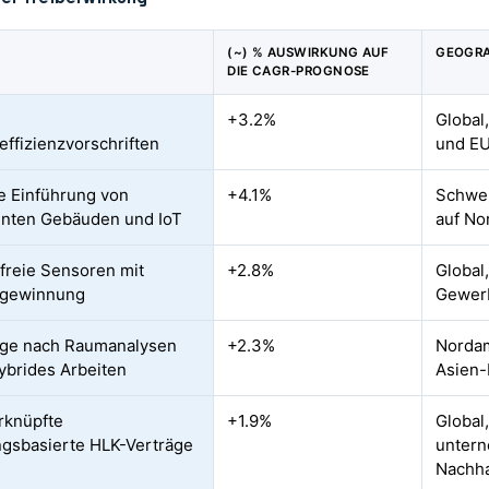
(~) % AUSWIRKUNG AUF
GEOGRA
DIE CAGR-PROGNOSE
e
+3.2%
Global
effizienzvorschriften
und E
e Einführung von
+4.1%
Schwer
genten Gebäuden und IoT
auf No
efreie Sensoren mit
+2.8%
Global,
egewinnung
Gewer
age nach Raumanalysen
+2.3%
Nordam
ybrides Arbeiten
Asien-
rknüpfte
+1.9%
Global
gsbasierte HLK-Verträge
unter
Nachhal