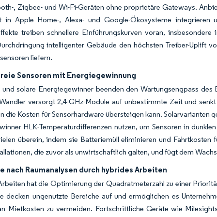
ooth-, Zigbee- und Wi-Fi-Geräten ohne proprietäre Gateways. Anbi
kt in Apple Home-, Alexa- und Google-Ökosysteme integrieren 
ffekte treiben schnellere Einführungskurven voran, insbesondere
Durchdringung intelligenter Gebäude den höchsten Treiber-Uplift 
ensoren liefern.
freie Sensoren mit Energiegewinnung
e und solare Energiegewinner beenden den Wartungsengpass des 
andler versorgt 2,4-GHz-Module auf unbestimmte Zeit und senkt 
 die Kosten für Sensorhardware übersteigen kann. Solarvarianten ge
winner HLK-Temperaturdifferenzen nutzen, um Sensoren in dunkle
elen überein, indem sie Batteriemüll eliminieren und Fahrtkosten f
tallationen, die zuvor als unwirtschaftlich galten, und fügt dem Wac
e nach Raumanalysen durch hybrides Arbeiten
rbeiten hat die Optimierung der Quadratmeterzahl zu einer Priorit
e decken ungenutzte Bereiche auf und ermöglichen es Unternehme
 an Mietkosten zu vermeiden. Fortschrittliche Geräte wie Milesig