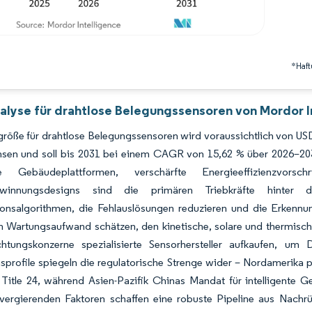
*Haft
alyse für drahtlose Belegungssensoren von Mordor I
röße für drahtlose Belegungssensoren wird voraussichtlich von USD 
sen und soll bis 2031 bei einem CAGR von 15,62 % über 2026–2031 
ente Gebäudeplattformen, verschärfte Energieeffizienzvors
ewinnungsdesigns sind die primären Triebkräfte hinter d
ionsalgorithmen, die Fehlauslösungen reduzieren und die Erken
en Wartungsaufwand schätzen, den kinetische, solare und thermisc
htungskonzerne spezialisierte Sensorhersteller aufkaufen, um Da
profile spiegeln die regulatorische Strenge wider – Nordamerika 
a Title 24, während Asien-Pazifik Chinas Mandat für intelligente
vergierenden Faktoren schaffen eine robuste Pipeline aus Nachrü