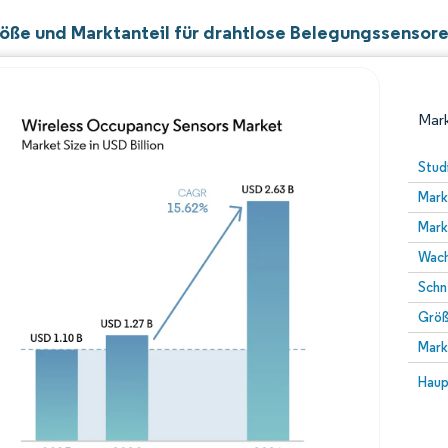
öße und Marktanteil für drahtlose Belegungssensor
Mark
Stud
Mark
Mark
Wach
Schn
Größ
Bild © Mordor Intelligence. Wiederverwendung erfor
Mark
Bild 
Haup