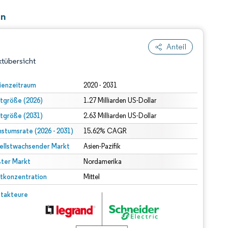
en
Anteil
tübersicht
ienzeitraum
2020 - 2031
tgröße (2026)
1.27 Milliarden US-Dollar
tgröße (2031)
2.63 Milliarden US-Dollar
stumsrate (2026 - 2031)
15.62% CAGR
ellstwachsender Markt
Asien-Pazifik
ter Markt
dert Namensnennung gemäß CC BY 4.0.
Nordamerika
tkonzentration
Mittel
© Mordor Intelligence. Wiederverwendung erfordert Namensnennung gemäß CC BY 4.0.
takteure