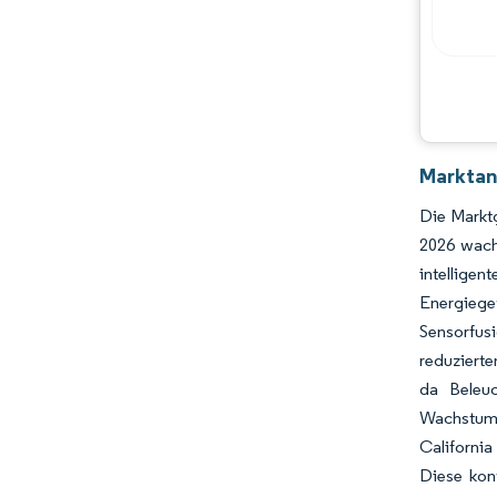
Hauptakteure
Chancen & Aussichten
Branchenentwicklungen
Marktan
Die Marktg
2026 wach
intellig
Energieg
Sensorfus
reduziert
da Beleuc
Wachstums
Californi
Diese kon