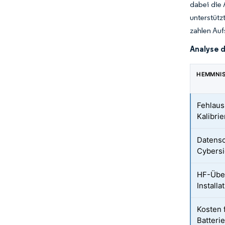
dabei die
unterstüt
zahlen Auf
Analyse 
HEMMNI
Fehlau
Kalibri
Datensc
Cybers
HF-Über
Installa
Kosten 
Batteri