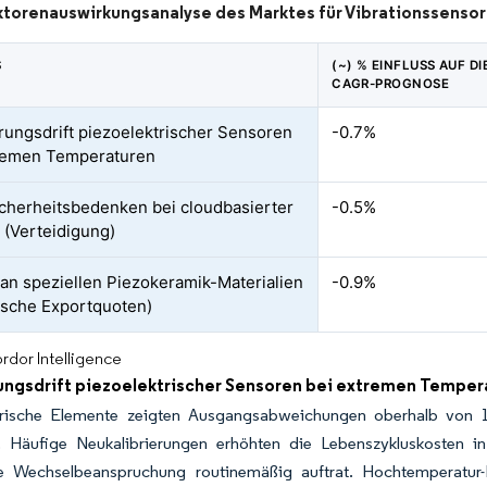
orenauswirkungsanalyse des Marktes für Vibrationssenso
S
(~) % EINFLUSS AUF DI
CAGR-PROGNOSE
erungsdrift piezoelektrischer Sensoren
-0.7%
remen Temperaturen
cherheitsbedenken bei cloudbasierter
-0.5%
k (Verteidigung)
an speziellen Piezokeramik-Materialien
-0.9%
ische Exportquoten)
rdor Intelligence
rungsdrift piezoelektrischer Sensoren bei extremen Temper
trische Elemente zeigten Ausgangsabweichungen oberhalb von 
n. Häufige Neukalibrierungen erhöhten die Lebenszykluskosten 
e Wechselbeanspruchung routinemäßig auftrat. Hochtemperatur-Ein