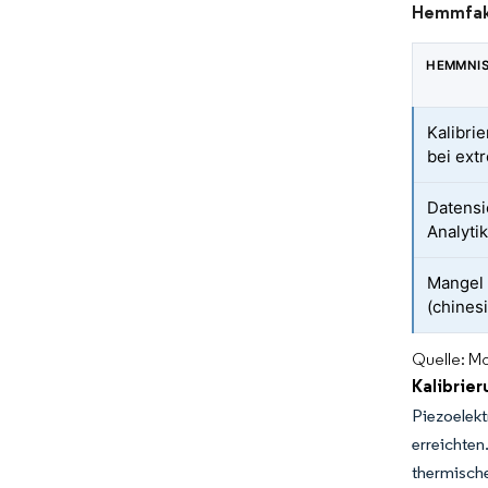
Hemmfakt
HEMMNI
Kalibri
bei ext
Datensi
Analyti
Mangel 
(chines
Quelle: Mo
Kalibrie
Piezoelek
erreichte
thermisch