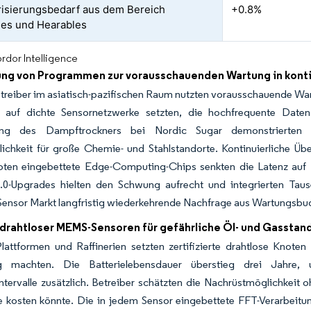
risierungsbedarf aus dem Bereich
+0.8%
es und Hearables
rdor Intelligence
ung von Programmen zur vorausschauenden Wartung in konti
reiber im asiatisch-pazifischen Raum nutzten vorausschauende Wart
 auf dichte Sensornetzwerke setzten, die hochfrequente Daten
ung des Dampftrockners bei Nordic Sugar demonstrierten 13
tlichkeit für große Chemie- und Stahlstandorte. Kontinuierliche 
oten eingebettete Edge-Computing-Chips senkten die Latenz auf 
-4.0-Upgrades hielten den Schwung aufrecht und integrierten Ta
Sensor Markt langfristig wiederkehrende Nachfrage aus Wartungsbudg
 drahtloser MEMS-Sensoren für gefährliche Öl- und Gasstan
Plattformen und Raffinerien setzten zertifizierte drahtlose Knot
ig machten. Die Batterielebensdauer überstieg drei Jahre, 
tervalle zusätzlich. Betreiber schätzten die Nachrüstmöglichkeit o
e kosten könnte. Die in jedem Sensor eingebettete FFT-Verarbeitu