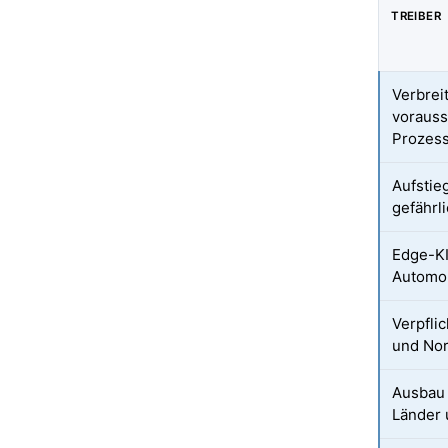
TREIBER
Verbrei
vorauss
Prozess
Aufstie
gefährl
Edge-KI
Automob
Verpfli
und No
Ausbau 
Länder 