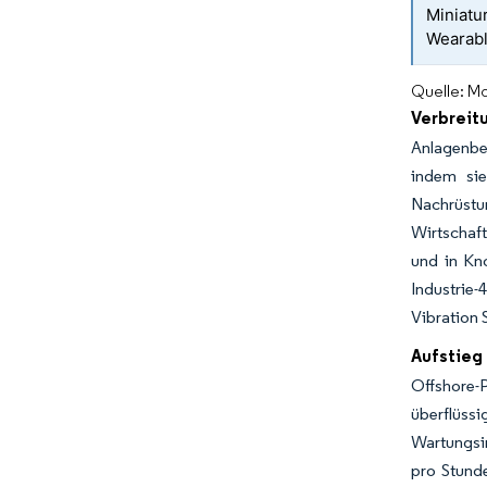
Miniatu
Wearabl
Quelle: Mo
Verbreit
Anlagenbet
indem sie
Nachrüst
Wirtschaf
und in Kn
Industrie
Vibration 
Aufstieg
Offshore-
überflüss
Wartungsin
pro Stund