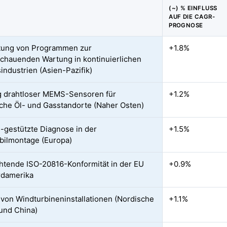
(~) % EINFLUSS
AUF DIE CAGR-
PROGNOSE
tung von Programmen zur
+1.8%
chauenden Wartung in kontinuierlichen
industrien (Asien-Pazifik)
g drahtloser MEMS-Sensoren für
+1.2%
iche Öl- und Gasstandorte (Naher Osten)
-gestützte Diagnose in der
+1.5%
ilmontage (Europa)
chtende ISO-20816-Konformität in der EU
+0.9%
rdamerika
von Windturbineninstallationen (Nordische
+1.1%
und China)