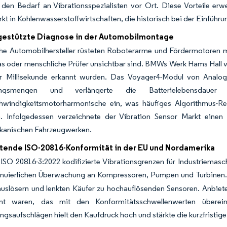
 den Bedarf an Vibrationsspezialisten vor Ort. Diese Vorteile erw
kt in Kohlenwasserstoffwirtschaften, die historisch bei der Einführu
gestützte Diagnose in der Automobilmontage
he Automobilhersteller rüsteten Roboterarme und Fördermotoren m
as oder menschliche Prüfer unsichtbar sind. BMWs Werk Hams Hall 
er Millisekunde erkannt wurden. Das Voyager4-Modul von Analog 
gungsmengen und verlängerte die Batterielebensdaue
windigkeitsmotorharmonische ein, was häufiges Algorithmus-Retr
ch. Infolgedessen verzeichnete der Vibration Sensor Markt eine
kanischen Fahrzeugwerken.
htende ISO-20816-Konformität in der EU und Nordamerika
SO 20816-3:2022 kodifizierte Vibrationsgrenzen für Industriemaschi
tinuierlichen Überwachung an Kompressoren, Pumpen und Turbinen
uslösern und lenkten Käufer zu hochauflösenden Sensoren. Anbiet
mt waren, das mit den Konformitätsschwellenwerten überei
ngsaufschlägen hielt den Kaufdruck hoch und stärkte die kurzfristig