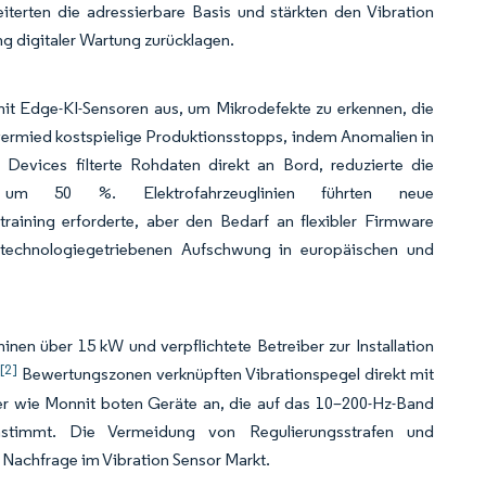
eiterten die adressierbare Basis und stärkten den Vibration
ng digitaler Wartung zurücklagen.
it Edge-KI-Sensoren aus, um Mikrodefekte zu erkennen, die
vermied kostspielige Produktionsstopps, indem Anomalien in
Devices filterte Rohdaten direkt an Bord, reduzierte die
r um 50 %. Elektrofahrzeuglinien führten neue
aining erforderte, aber den Bedarf an flexibler Firmware
n technologiegetriebenen Aufschwung in europäischen und
nen über 15 kW und verpflichtete Betreiber zur Installation
[2]
.
Bewertungszonen verknüpften Vibrationspegel direkt mit
er wie Monnit boten Geräte an, die auf das 10–200-Hz-Band
nstimmt. Die Vermeidung von Regulierungsstrafen und
e Nachfrage im Vibration Sensor Markt.