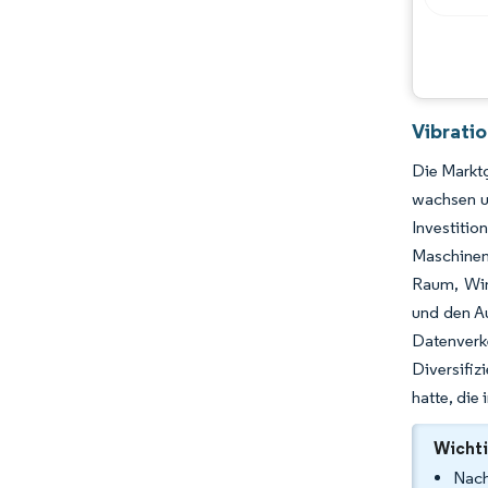
Chancen & Aussichten
Branchenentwicklungen
Vibrati
Die Marktg
wachsen u
Investit
Maschinen
Raum, Win
und den Au
Datenver
Diversifiz
hatte, die
Wichti
Nach