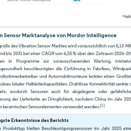
*Haft
on Sensor Marktanalyse von Mordor Intelligence
röße des Vibration Sensor Marktes wird voraussichtlich von 6,10 Mil
nd bis 2031 bei einer CAGR von 6,55 % über den Zeitraum 2026–203
ionen in Programme zur vorausschauenden Wartung, miniatur
gesundheit beschleunigten die Einführung in Fabriken, Windparks
dturbinenbetreiber und Automobilmonteure lenkten einen Großteil
sbau lokaler Halbleiterkapazitäten. Drahtlose Konnektivität senkte 
kehr, wodurch Sensoren auch für abgelegene oder gefährlich
ierung der Lieferkette an Dringlichkeit, nachdem China im Jahr 202
[1]
 in keramischen Sensorelementen verwendet werden.
gste Erkenntnisse des Berichts
 Produkttyp hielten Beschleunigungssensoren im Jahr 2025 eine