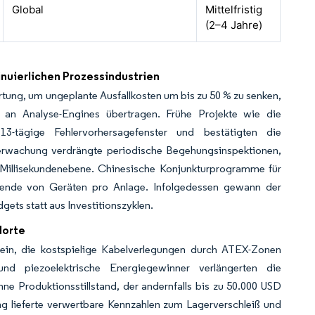
Global
Mittelfristig
(2–4 Jahre)
nuierlichen Prozessindustrien
ung, um ungeplante Ausfallkosten um bis zu 50 % zu senken,
 an Analyse-Engines übertragen. Frühe Projekte wie die
-tägige Fehlervorhersagefenster und bestätigten die
Überwachung verdrängte periodische Begehungsinspektionen,
Millisekundenebene. Chinesische Konjunkturprogramme für
usende von Geräten pro Anlage. Infolgedessen gewann der
ets statt aus Investitionszyklen.
dorte
en ein, die kostspielige Kabelverlegungen durch ATEX-Zonen
und piezoelektrische Energiegewinner verlängerten die
hne Produktionsstillstand, der andernfalls bis zu 50.000 USD
ng lieferte verwertbare Kennzahlen zum Lagerverschleiß und