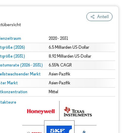
Anteil
tübersicht
ienzeitraum
2020 - 2031
tgröße (2026)
6.5 Milliarden US-Dollar
tgröße (2031)
8.92 Milliarden US-Dollar
stumsrate (2026 - 2031)
6.55% CAGR
ellstwachsender Markt
Asien-Pazifik
ter Markt
Asien-Pazifik
dert Namensnennung gemäß CC BY 4.0.
tkonzentration
Mittel
© Mordor Intelligence. Wiederverwendung erfordert Namensnennung gemäß CC BY 4.0.
takteure