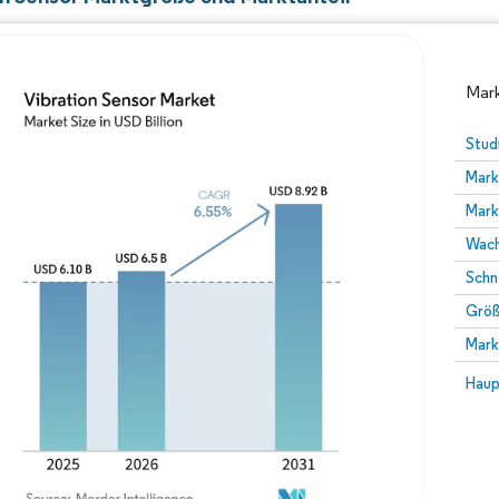
Mark
Stud
Mark
Mark
Wach
Schn
Größ
Bild © Mordor Intelligence. Wiederverwendung erfor
Mark
Bild 
Haup