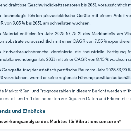
end drahtlose Geschwindigkeitssensoren bis 2031 voraussichtlich 
 Technologie führten piezoelektrische Geräte mit einem Anteil 
 von 9,85 % bis 2031 am schnellsten wuchsen.
 Material entfielen im Jahr 2025 57,75 % des Marktanteils am Vib
ziumsubstrate voraussichtlich mit einer CAGR von 7,55 % expandiere
 Endverbrauchsbranche dominierte die industrielle Fertigung
mobilanwendungen bis 2031 mit einer CAGR von 8,45 % wachsen so
 Geografie trug der asiatisch-pazifische Raum im Jahr 2025 33,90 
 % verzeichnen, womit er seine regionale Führungsposition beibehält
Die Marktgrößen- und Prognosezahlen in diesem Bericht werden mit
ce erstellt und mit den neuesten verfügbaren Daten und Erkenntnissen
ends und Einblicke
uswirkungsanalyse des Marktes für Vibrationssensoren
*