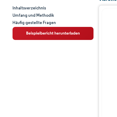
Inhaltsverzeichnis
Marktgröße und -anteil
Umfang und Methodik
Häufig gestellte Fragen
Marktanalyse
Trends und Einblicke
Segmentanalyse
Geografische Analyse
Regulatorisches Umfeld
Wertschöpfungskettenanalyse
Wettbewerbslandschaft
Hauptakteure