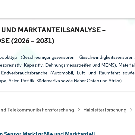
UND MARKTANTEILSANALYSE – W
(2026 – 2031)
dukttyp (Beschleunigungssensoren, Geschwindigkeitssensoren,
iezoresistiv, Kapazitiv, Dehnungsmessstreifen und MEMS), Material
), Endverbrauchsbranche (Automobil, Luft- und Raumfahrt sowie
pa, Asien-Pazifik, Südamerika sowie Naher Osten und Afrika).
 Und Telekommunikationsforschung
Halbleiterforschung
on Sensor Marktgröße und Marktanteil