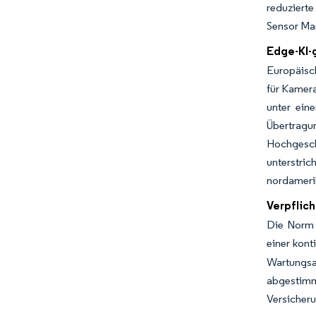
reduzierte
Sensor Mar
Edge-KI-
Europäisc
für Kamer
unter ein
Übertra
Hochgesch
unterstri
nordameri
Verpflic
Die Norm I
einer kon
Wartungsa
abgestim
Versicheru