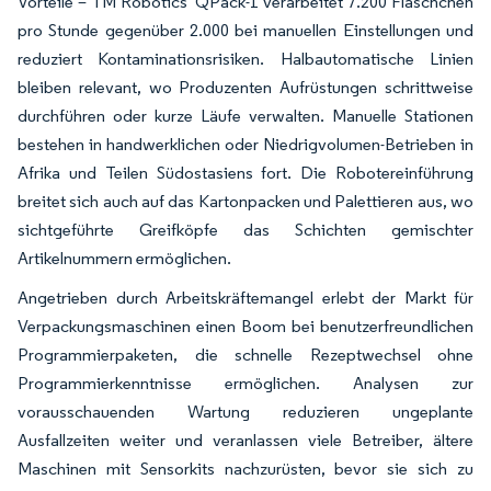
Vorteile – TM Robotics' QPack-1 verarbeitet 7.200 Fläschchen
pro Stunde gegenüber 2.000 bei manuellen Einstellungen und
reduziert Kontaminationsrisiken. Halbautomatische Linien
bleiben relevant, wo Produzenten Aufrüstungen schrittweise
durchführen oder kurze Läufe verwalten. Manuelle Stationen
bestehen in handwerklichen oder Niedrigvolumen-Betrieben in
Afrika und Teilen Südostasiens fort. Die Robotereinführung
breitet sich auch auf das Kartonpacken und Palettieren aus, wo
sichtgeführte Greifköpfe das Schichten gemischter
Artikelnummern ermöglichen.
Angetrieben durch Arbeitskräftemangel erlebt der Markt für
Verpackungsmaschinen einen Boom bei benutzerfreundlichen
Programmierpaketen, die schnelle Rezeptwechsel ohne
Programmierkenntnisse ermöglichen. Analysen zur
vorausschauenden Wartung reduzieren ungeplante
Ausfallzeiten weiter und veranlassen viele Betreiber, ältere
Maschinen mit Sensorkits nachzurüsten, bevor sie sich zu