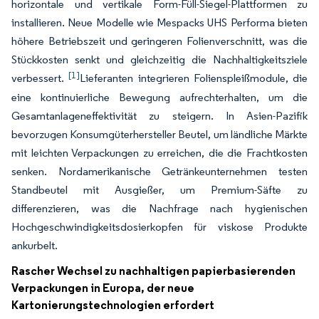
horizontale und vertikale Form-Füll-Siegel-Plattformen zu
installieren. Neue Modelle wie Mespacks UHS Performa bieten
höhere Betriebszeit und geringeren Folienverschnitt, was die
Stückkosten senkt und gleichzeitig die Nachhaltigkeitsziele
[1]
verbessert.
Lieferanten integrieren Folienspleißmodule, die
eine kontinuierliche Bewegung aufrechterhalten, um die
Gesamtanlageneffektivität zu steigern. In Asien-Pazifik
bevorzugen Konsumgüterhersteller Beutel, um ländliche Märkte
mit leichten Verpackungen zu erreichen, die die Frachtkosten
senken. Nordamerikanische Getränkeunternehmen testen
Standbeutel mit Ausgießer, um Premium-Säfte zu
differenzieren, was die Nachfrage nach hygienischen
Hochgeschwindigkeitsdosierkopfen für viskose Produkte
ankurbelt.
Rascher Wechsel zu nachhaltigen papierbasierenden
Verpackungen in Europa, der neue
Kartonierungstechnologien erfordert