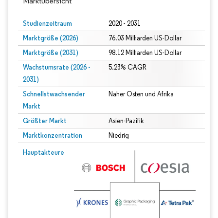
Marktübersicht
Studienzeitraum
2020 - 2031
Marktgröße (2026)
76.03 Milliarden US-Dollar
Marktgröße (2031)
98.12 Milliarden US-Dollar
Wachstumsrate (2026 -
5.23% CAGR
2031)
Schnellstwachsender
Naher Osten und Afrika
Markt
Größter Markt
Asien-Pazifik
Marktkonzentration
Niedrig
Bild © Mordor Intelligence. Wiederverwendung erfordert Namensnennung gem
Hauptakteure