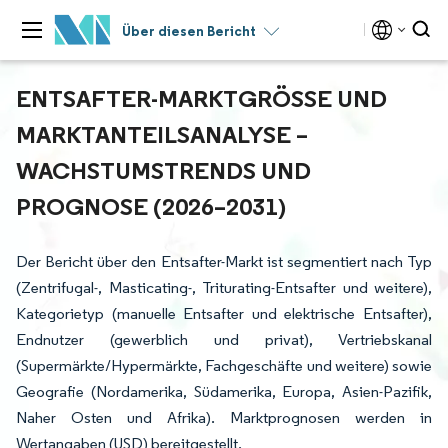
Über diesen Bericht
ENTSAFTER-MARKTGRÖSSE UND M
ARKTANTEILSANALYSE – W
ACHSTUMSTRENDS UND P
ROGNOSE (2026–2031)
Der Bericht über den Entsafter-Markt ist segmentiert nach Typ
(Zentrifugal-, Masticating-, Triturating-Entsafter und weitere),
Kategorietyp (manuelle Entsafter und elektrische Entsafter),
Endnutzer (gewerblich und privat), Vertriebskanal
(Supermärkte/Hypermärkte, Fachgeschäfte und weitere) sowie
Geografie (Nordamerika, Südamerika, Europa, Asien-Pazifik,
Naher Osten und Afrika). Marktprognosen werden in
Wertangaben (USD) bereitgestellt.