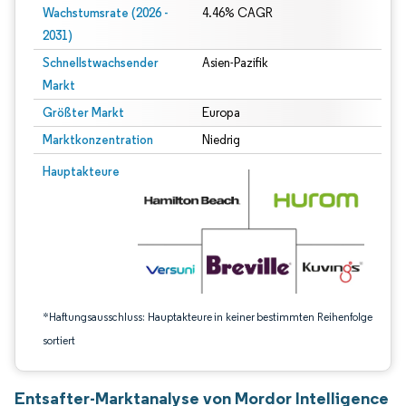
Wachstumsrate (2026 -
4.46% CAGR
2031)
Schnellstwachsender
Asien-Pazifik
Markt
Größter Markt
Europa
Marktkonzentration
Niedrig
Bild © Mordor Intelligence. Wiederverwendung erfordert Namensnennung gem
Hauptakteure
*Haftungsausschluss: Hauptakteure in keiner bestimmten Reihenfolge
sortiert
Entsafter-Marktanalyse von Mordor Intelligence