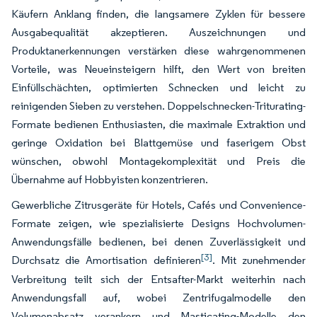
Käufern Anklang finden, die langsamere Zyklen für bessere
Ausgabequalität akzeptieren. Auszeichnungen und
Produktanerkennungen verstärken diese wahrgenommenen
Vorteile, was Neueinsteigern hilft, den Wert von breiten
Einfüllschächten, optimierten Schnecken und leicht zu
reinigenden Sieben zu verstehen. Doppelschnecken-Triturating-
Formate bedienen Enthusiasten, die maximale Extraktion und
geringe Oxidation bei Blattgemüse und faserigem Obst
wünschen, obwohl Montagekomplexität und Preis die
Übernahme auf Hobbyisten konzentrieren.
Gewerbliche Zitrusgeräte für Hotels, Cafés und Convenience-
Formate zeigen, wie spezialisierte Designs Hochvolumen-
Anwendungsfälle bedienen, bei denen Zuverlässigkeit und
[3]
Durchsatz die Amortisation definieren
. Mit zunehmender
Verbreitung teilt sich der Entsafter-Markt weiterhin nach
Anwendungsfall auf, wobei Zentrifugalmodelle den
Volumenabsatz verankern und Masticating-Modelle den