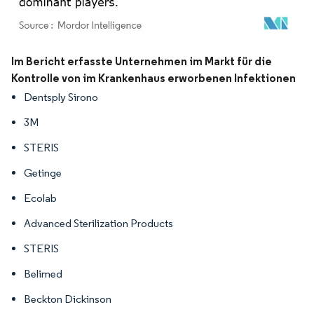
Bild © Mordor Intelligence. Wiederverwendung erfordert Namensnennung gemäß
Im Bericht erfasste Unternehmen im Markt für die
Kontrolle von im Krankenhaus erworbenen Infektionen
Dentsply Sirono
3M
STERIS
Getinge
Ecolab
Advanced Sterilization Products
STERIS
Belimed
Beckton Dickinson