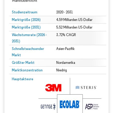
Marktübersicht
Studienzeitraum
2020 - 2031
Marktgröße (2026)
4.59 Milliarden US-Dollar
Marktgröße (2031)
5.52 Milliarden US-Dollar
Wachstumsrate (2026 -
3.72% CAGR
2031)
Schnellstwachsender
Asien-Pazifik
Markt
Größter Markt
Nordamerika
Marktkonzentration
Niedrig
Bild © Mordor Intelligence. Wiederverwendung erfordert Namensnennung gem
Hauptakteure