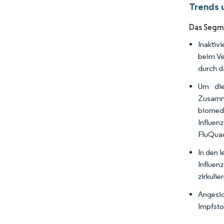
Trends 
Das Segme
Inaktiv
beim Ve
durch d
Um die
Zusamme
biomedi
Influen
FluQuadr
In den 
Influen
zirkuli
Angesic
Impfsto