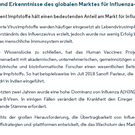
und Erkenntnisse des globalen Marktes für Influen
nt Impfstoffe hält einen bedeutenden Anteil am Markt für In
ierte Virusimpfstoffe werden häufiger eingesetzt als Lebendvirusimp
rständnis des Influenzavirus erzielt, jedoch wurde nur wenig Erfol
as menschliche Immunsystem erzielt.
 Wissenslücke zu schließen, hat das Human Vaccines Project di
narbeit mit akademischen, unternehmerischen, gemeinnützigen und
zinische und bioinformatische Forscher einen wesentlichen Beit
za-Impfstoffs. So hat beispielsweise im Juli 2018 Sanofi Pasteur, di
i in Indien eingeführt.
letzten zwei Jahren wurde eine hohe Dominanz von Influenza A(H3N
za-B-Viren. In einigen Fällen verändert die Krankheit den Errege
erende Stämme erfordert.
hts der großen Herausforderung, die Übertragbarkeit von Influ
ffstrategien und -plattformen entwickelt, die das Wachstum des Mark