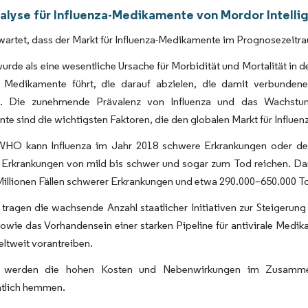
alyse für Influenza-Medikamente von Mordor Intelli
wartet, dass der Markt für Influenza-Medikamente im Prognosezeit
wurde als eine wesentliche Ursache für Morbidität und Mortalität in
r Medikamente führt, die darauf abzielen, die damit verbundene
n. Die zunehmende Prävalenz von Influenza und das Wachstum
e sind die wichtigsten Faktoren, die den globalen Markt für Influe
WHO kann Influenza im Jahr 2018 schwere Erkrankungen oder den 
Erkrankungen von mild bis schwer und sogar zum Tod reichen. Darüb
illionen Fällen schwerer Erkrankungen und etwa 290.000–650.000 To
 tragen die wachsende Anzahl staatlicher Initiativen zur Steigeru
sowie das Vorhandensein einer starken Pipeline für antivirale Med
ltweit vorantreiben.
gs werden die hohen Kosten und Nebenwirkungen im Zusamme
htlich hemmen.