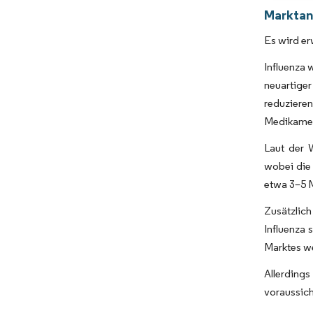
Marktan
Es wird er
Influenza 
neuartige
reduziere
Medikament
Laut der 
wobei die 
etwa 3–5 M
Zusätzlich
Influenza 
Marktes we
Allerdin
voraussic