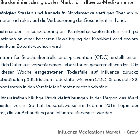
ka dominiert den globalen Markt für Influenza-Medikamente
einigten Staaten und Kanada in Nordamerika verfügen über ein b
rieren sich aktiv auf die Verbesserung der Gesundheit im Land.
nehmenden influenzabedingten Krankenhausaufenthalten und päd
ationen an einer besseren Bewältigung der Krankheit wird erwarte
rika in Zukunft wachsen wird.
trum für Seuchenkontrolle und -prävention (CDC) erstellt eine
lich Daten aus verschiedenen Laboratorien gesammelt werden. Die D
 dieser Woche eingetretenen Todesfälle auf Influenza zurüc
zabedingten pädiatrischen Todesfälle, wie vom CDC für das Jahr 201
hkeitsraten in den Vereinigten Staaten recht hoch sind.
treiben häufige Produkteinführungen in der Region das Wac
 hinaus
erika voran. So hat beispielsweise im Februar 2018 Lupin gen
hrt, die zur Behandlung von Influenza eingesetzt werden.