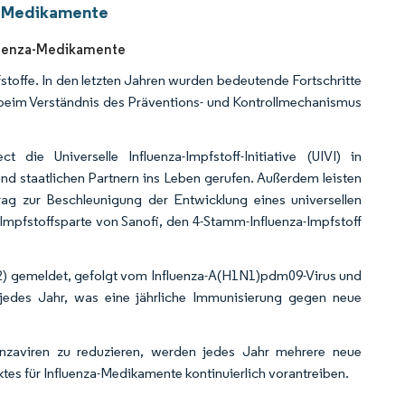
za-Medikamente
fluenza-Medikamente
fstoffe. In den letzten Jahren wurden bedeutende Fortschritte
g beim Verständnis des Präventions- und Kontrollmechanismus
e Universelle Influenza-Impfstoff-Initiative (UIVI) in
 staatlichen Partnern ins Leben gerufen. Außerdem leisten
rag zur Beschleunigung der Entwicklung eines universellen
e Impfstoffsparte von Sanofi, den 4-Stamm-Influenza-Impfstoff
2) gemeldet, gefolgt vom Influenza-A(H1N1)pdm09-Virus und
r jedes Jahr, was eine jährliche Immunisierung gegen neue
enzaviren zu reduzieren, werden jedes Jahr mehrere neue
tes für Influenza-Medikamente kontinuierlich vorantreiben.