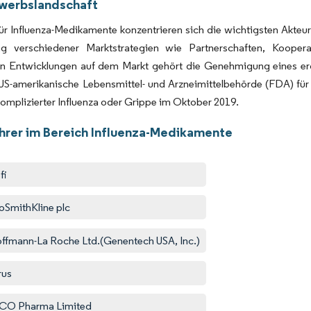
werbslandschaft
ür Influenza-Medikamente konzentrieren sich die wichtigsten Akteur
g verschiedener Marktstrategien wie Partnerschaften, Koope
en Entwicklungen auf dem Markt gehört die Genehmigung eines er
 US-amerikanische Lebensmittel- und Arzneimittelbehörde (FDA) fü
komplizierter Influenza oder Grippe im Oktober 2019.
hrer im Bereich Influenza-Medikamente
fi
oSmithKline plc
offmann-La Roche Ltd.(Genentech USA, Inc.)
rus
CO Pharma Limited