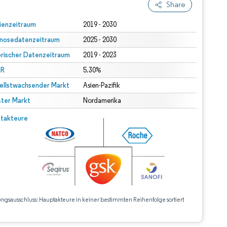
Share
ienzeitraum
2019 - 2030
nosedatenzeitraum
2025 - 2030
orischer Datenzeitraum
2019 - 2023
R
5.30%
ellstwachsender Markt
Asien-Pazifik
ter Markt
Nordamerika
takteure
ungsausschluss: Hauptakteure in keiner bestimmten Reihenfolge sortiert
CC BY 4.0.