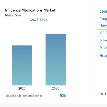
Stud
Prog
Hist
CAG
Schn
Größ
Haup
*Haft
Bild © Mordor Intelligence. Wiederverwendung erfordert Namensnennung gemäß 