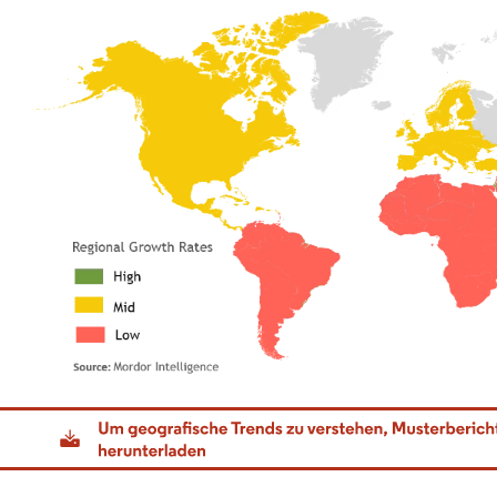
dor Intelligence. Wiederverwendung erfordert Namensnennung gemäß CC BY 4.0.