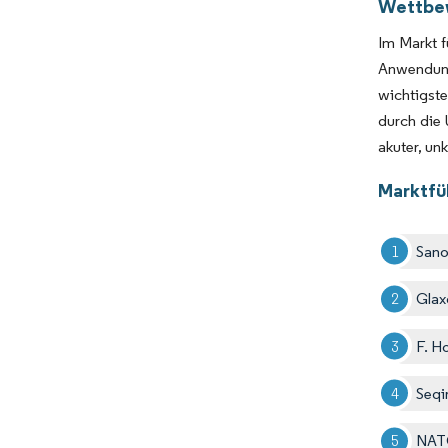
Wettbe
Im Markt f
Anwendun
wichtigst
durch die
akuter, un
Marktfü
Sano
Glax
F. H
Seqi
NAT