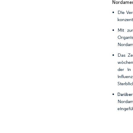
Nordameri
Die Ver
konzent
Mit zu
Organis
Nordame
Das Zen
wöchent
der in
influen
Sterblic
Darüber
Nordam
eingefü