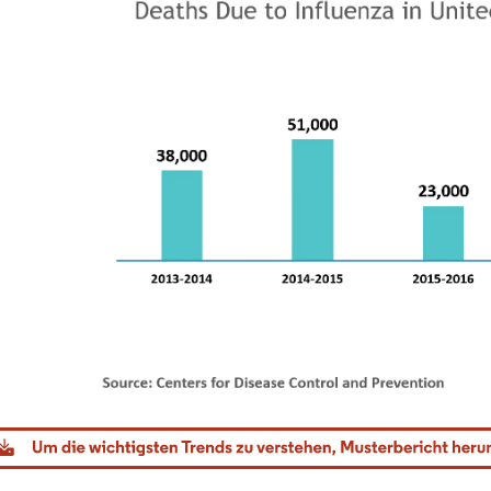
dor Intelligence. Wiederverwendung erfordert Namensnennung gemäß CC BY 4.0.