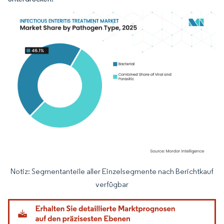
Notiz: Segmentanteile aller Einzelsegmente nach Berichtkauf
Bild © Mordor Intelligence. Wiederverwendung erfordert Namensnennung gemäß
verfügbar