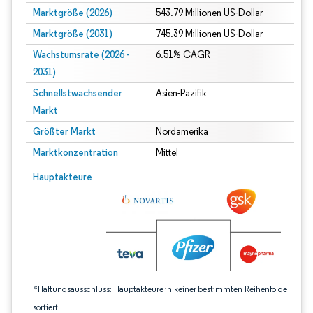
Marktgröße (2026)
543.79 Millionen US-Dollar
Marktgröße (2031)
745.39 Millionen US-Dollar
Wachstumsrate (2026 -
6.51% CAGR
2031)
Schnellstwachsender
Asien-Pazifik
Markt
Größter Markt
Nordamerika
Marktkonzentration
Mittel
Bild © Mordor Intelligence. Wiederverwendung erfordert Namensnennung gem
Hauptakteure
*Haftungsausschluss: Hauptakteure in keiner bestimmten Reihenfolge
sortiert