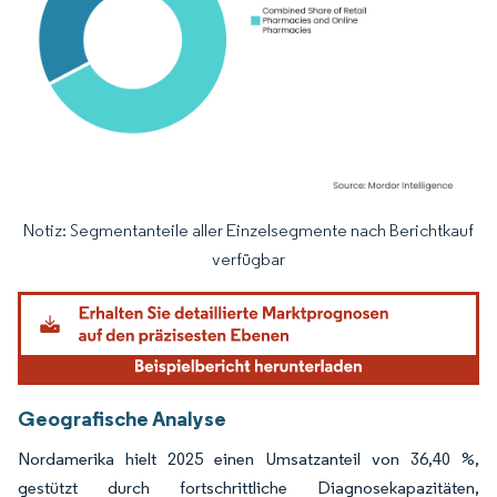
Notiz: Segmentanteile aller Einzelsegmente nach Berichtkauf
Bild © Mordor Intelligence. Wiederverwendung erfordert Namensnennung gemäß
verfügbar
Geografische Analyse
Nordamerika hielt 2025 einen Umsatzanteil von 36,40 %,
gestützt durch fortschrittliche Diagnosekapazitäten,