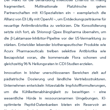
fragmentiert. Multinationale Platzhirsche gehen
Partnerschaften mit KI-Spezialisten ein – exemplarisch die
Allianz von Eli Lilly mit OpenAI –, um Entdeckungszeiträume für
neuartige Antimikrobiotika zu verkürzen. Die Konsolidierung
setzte sich fort, als Shionogi Qpex Biopharma übernahm, um
die β-Laktamase-Inhibitor-Pipeline vor der US-Vermarktung zu
stärken. Entwickler lebender biotherapeutischer Produkte wie
Acurx Pharmaceuticals treiben selektive Antibiotika wie
Ibezapolstat voran, die kommensale Flora schonen und
gleichzeitig 96 % Heilungsraten in CDI-Studien erzielen.
Innovation in bisher unerschlossenen Bereichen zielt auf
pädiatrische Dosierung und ländliche Vertriebsstrukturen.
Unternehmen entwickeln hitzestabile Impfstoffformulierungen,
um die Kühlkettenabhängigkeit zu beseitigen – eine
wesentliche Hürde in ressourcenarmen Umgebungen. KI-
optimierte Peptid-Datenbanken bieten ein Reservoir an