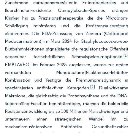
Zunehmend carbapenemresistente Enterobacterales und
fluorchinolon-resistente Campylobacter-Spezies drängen
Kliniker hin zu Präzisionstherapeutika, die die Mikrobiom-
Schädigung minimieren und die Resistenzausbreitung
eindämmen. Die FDA-Zulassung von Zevtera (Ceftobiprol
Medocarilnatrium) im März 2024 für Staphylococcus-aureus-
Blutbahninfektionen signalisierte die regulatorische Offenheit
[1]
gegenüber fortschrittlichen Schmalspektrumoptionen.
EMBLAVEO, im Februar 2025 zugelassen, wurde zur ersten
vermarkteten Monobactam/β-Laktamase-Inhibitor-
Kombination und festigte die Premiumpreisdynamik in
[2]
spezialisierten antiinfektiven Kategorien.
Dual-wirksame
Makrolone, die gleichzeitig die Proteinsynthese und die DNA-
Supercoiling-Funktion beeinträchtigen, machen die bakterielle
Resistenzentwicklung bis zu 100 Millionen Mal schwieriger und
untermauern einen strategischen Wandel hin zu
mechanismusintensiven Antibiotika. Gesundheitszahler