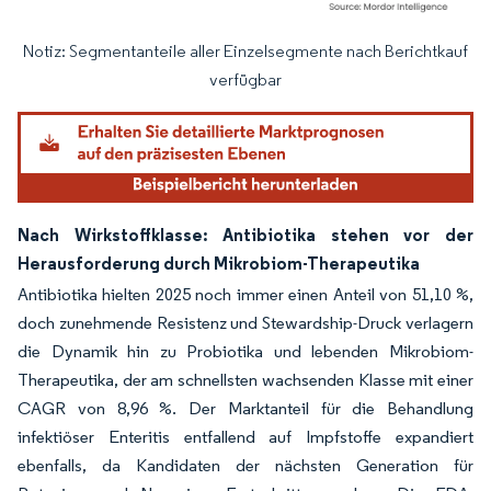
Notiz: Segmentanteile aller Einzelsegmente nach Berichtkauf
Bild © Mordor Intelligence. Wiederverwendung erfordert Namensnennung gemäß
verfügbar
Nach Wirkstoffklasse: Antibiotika stehen vor der
Herausforderung durch Mikrobiom-Therapeutika
Antibiotika hielten 2025 noch immer einen Anteil von 51,10 %,
doch zunehmende Resistenz und Stewardship-Druck verlagern
die Dynamik hin zu Probiotika und lebenden Mikrobiom-
Therapeutika, der am schnellsten wachsenden Klasse mit einer
CAGR von 8,96 %. Der Marktanteil für die Behandlung
infektiöser Enteritis entfallend auf Impfstoffe expandiert
ebenfalls, da Kandidaten der nächsten Generation für