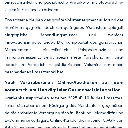
einzuschränken und pädiatrische Protokolle mit Stewardship-
Zielen in Einklang zu bringen.
Erwachsene bleiben das größte Volumensegment aufgrund der
Bevölkerungsgröße, doch ein geringeres Wachstum spiegelt
eingespielte Behandlungsmuster und weniger
Innovationsimpulse wider. Die Komplexität des geriatrischen
Managements, einschließlich Polypharmazie und
Immunoseneszenz, treibt spezialisierte Forschung an, trägt
jedoch im Vergleich zu pädiatrischen Volumina nur einen
bescheidenen Umsatzanteil bei.
Nach Vertriebskanal: Online-Apotheken auf dem
Vormarsch inmitten digitaler Gesundheitsintegration
Krankenhausapotheken erzielten 2025 41,10 % des Umsatzes,
sehen sich aber einem Rückgang des Marktanteils gegenüber,
da die ambulante Versorgung sich in Richtung Telemedizin und
E-Commerce verlagert. Online-Kanäle, die mit einer CAGR von
8,45 % wachsen, nutzen virtuelle Konsultationen und direkt-an-