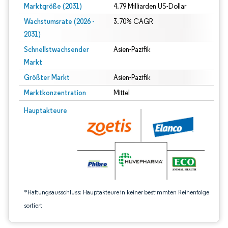
Marktgröße (2031)
4.79 Milliarden US-Dollar
Wachstumsrate (2026 -
3.70% CAGR
2031)
Schnellstwachsender
Asien-Pazifik
Markt
Größter Markt
Asien-Pazifik
Marktkonzentration
Mittel
Bild © Mordor Intelligence. Wiederverwendung erfordert Namensnennung gem
Hauptakteure
*Haftungsausschluss: Hauptakteure in keiner bestimmten Reihenfolge
sortiert