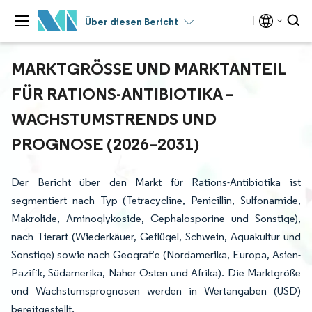
Über diesen Bericht
MARKTGRÖSSE UND MARKTANTEIL F
ÜR RATIONS-ANTIBIOTIKA – W
ACHSTUMSTRENDS UND P
ROGNOSE (2026–2031)
Der Bericht über den Markt für Rations-Antibiotika ist
segmentiert nach Typ (Tetracycline, Penicillin, Sulfonamide,
Makrolide, Aminoglykoside, Cephalosporine und Sonstige),
nach Tierart (Wiederkäuer, Geflügel, Schwein, Aquakultur und
Sonstige) sowie nach Geografie (Nordamerika, Europa, Asien-
Pazifik, Südamerika, Naher Osten und Afrika). Die Marktgröße
und Wachstumsprognosen werden in Wertangaben (USD)
bereitgestellt.