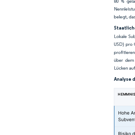
80 % gela
Nennleistu
belegt, da
Staatlic
Lokale Su
USD) pro 
profitier
über dem 
Lücken auf
Analyse 
HEMMNI
Hohe A
Subven
Risiko 