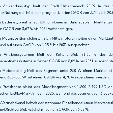
 Anwendungstyp hielt der Stadt-/Urbanbereich 70,92 % des d
o/Nutzung den höchsten prognostizierten CAGR von 3,74 % bis 203
 Batterietyp entfiel auf Lithium-Ionen im Jahr 2025 ein Marktante
m CAGR von 3,67 % bis 2031 weiter steigen.
 Motorposition sicherten sich Mittelmotoreinheiten einen Marktan
sind auf einen CAGR von 4,05 % bis 2031 ausgerichtet.
 Antriebssystemen hielt der Kettenantrieb 71,30 % des de
enantriebssysteme auf einen CAGR von 5,02 % bis 2031 ausgerichte
 Motorleistung hielt das Segment unter 250 W einen Marktantei
end 351–500 W mit einem CAGR von 4,78 % expandieren werden.
 Preisklasse bleibt das Modellsegment von 1.500–2.499 USD da
schen E-Bike-Markt im Jahr 2025, während das Segment von 3.500–5
 Vertriebskanal behielt der stationäre Einzelhandel einen Marktante
ne-Direktvertrieb wächst mit einem CAGR von 6,02 %.