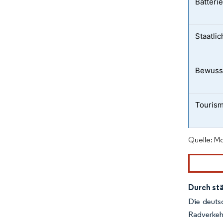
Batteri
Staatli
Bewusst
Touris
Quelle: Mo
Durch st
Die deutsc
Radverkeh