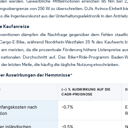
den werden. Gewerbliche Mittelmotoren erreichen 85 Nm bei 2,
ngsobergrenze von 250 W zu überschreiten. DJIs Avinox-Einheit bie
ss die Ingenieurskunst aus der Unterhaltungselektronik in den Antriebs
he Kaufanreize
bventionen dämpfen die Nachfrage gegenüber dem Fehlen staatlich
Cargo-E-Bike, während Nordrhein-Westfalen 25 % des Kaufwerts 
en am meisten, da die prozentuale Förderung höhere Listenpreise 
nationalen Durchschnitt auf. Das Bike+Ride-Programm Baden-Würt
 der letzten Meile, die häufig die tägliche Nutzung einschränken.
der Auswirkungen der Hemmnisse
*
S
(~) % AUSWIRKUNG AUF DIE
G
CAGR-PROGNOSE
nfangskosten nach
-0.7%
E
tion
R
der inländischen
-0.5%
N