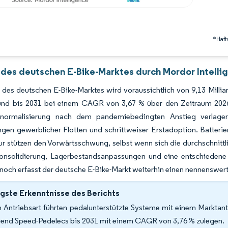
*Haft
 des deutschen E-Bike-Marktes durch Mordor Intelli
des deutschen E-Bike-Marktes wird voraussichtlich von 9,13 Millia
nd bis 2031 bei einem CAGR von 3,67 % über den Zeitraum 2026–
normalisierung nach dem pandemiebedingten Anstieg verlager
gen gewerblicher Flotten und schrittweiser Erstadoption. Batterie
tur stützen den Vorwärtsschwung, selbst wenn sich die durchschnitt
Konsolidierung, Lagerbestandsanpassungen und eine entschiedene V
noch erfasst der deutsche E-Bike-Markt weiterhin einen nennenswe
gste Erkenntnisse des Berichts
 Antriebsart führten pedalunterstützte Systeme mit einem Marktant
end Speed-Pedelecs bis 2031 mit einem CAGR von 3,76 % zulegen.