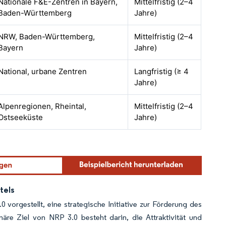
Nationale F&E-Zentren in Bayern,
Mittelfristig (2–4
Baden-Württemberg
Jahre)
NRW, Baden-Württemberg,
Mittelfristig (2–4
Bayern
Jahre)
National, urbane Zentren
Langfristig (≥ 4
Jahre)
Alpenregionen, Rheintal,
Mittelfristig (2–4
Ostseeküste
Jahre)
tels
orgestellt, eine strategische Initiative zur Förderung des
re Ziel von NRP 3.0 besteht darin, die Attraktivität und