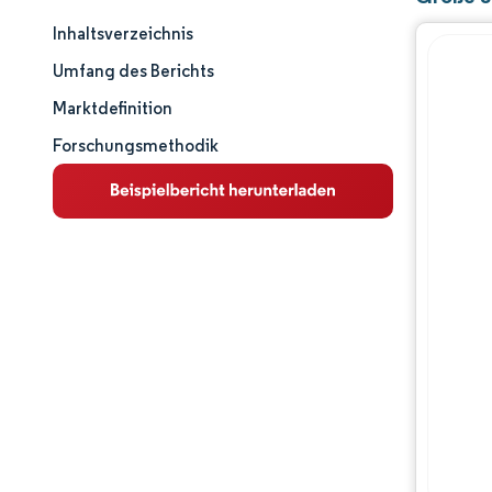
Inhaltsverzeichnis
Marktgröße und -anteil
Umfang des Berichts
Marktanalyse
Marktdefinition
Forschungsmethodik
Trends und Einblicke
Segmentanalyse
Geografische Analyse
Wettbewerbslandschaft
Hauptakteure
Branchenentwicklungen