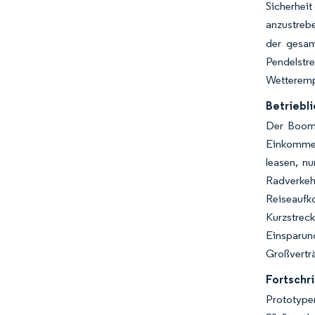
Sicherheit
anzustreb
der gesam
Pendelstr
Wetterempf
Betriebl
Der Boom 
Einkommen
leasen, nu
Radverke
Reiseaufk
Kurzstrec
Einsparung
Großverträ
Fortschri
Prototype