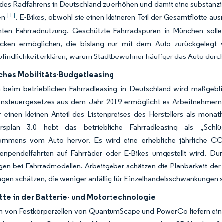
 des Radfahrens in Deutschland zu erhöhen und damit eine substanzi
[1]
en
. E-Bikes, obwohl sie einen kleineren Teil der Gesamtflotte a
ten Fahrradnutzung. Geschützte Fahrradspuren in München soll
ecken ermöglichen, die bislang nur mit dem Auto zurückgelegt
indlichkeit erklären, warum Stadtbewohner häufiger das Auto durch 
iches Mobilitäts-Budgetleasing
beim betrieblichen Fahrradleasing in Deutschland wird maßgeblic
steuergesetzes aus dem Jahr 2019 ermöglicht es Arbeitnehmern,
r einen kleinen Anteil des Listenpreises des Herstellers als monat
hrsplan 3.0 hebt das betriebliche Fahrradleasing als „Schl
ommens vom Auto hervor. Es wird eine erhebliche jährliche CO₂
kenpendelfahrten auf Fahrräder oder E-Bikes umgestellt wird. Dur
en bei Fahrradmodellen. Arbeitgeber schätzen die Planbarkeit der 
gen schätzen, die weniger anfällig für Einzelhandelsschwankungen s
tte in der Batterie- und Motortechnologie
n von Festkörperzellen von QuantumScape und PowerCo liefern ein