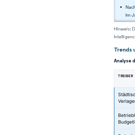
Nach
im J
Hinweis: 
Intelligen
Trends 
Analyse 
TREIBER
Städtis
Verlage
Betrieb
Budgetl