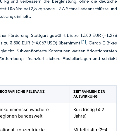
8 kg und verbessern die Bergleistung, ohne die deutsche
tet 105 Nm bei 2,5 kg sowie 12-A-Schnellladeanschlüsse und
strang einfließt.
er Förderung. Stuttgart gewährt bis zu 1.100 EUR (~1.278
[2]
bis zu 3.500 EUR (~4.067 USD) übernimmt
. Cargo-E-Bikes
ausgleicht. Subventionierte Kommunen weisen Adoptionsraten
tembergs finanziert sichere Abstellanlagen und schließt
EOGRAFISCHE RELEVANZ
ZEITRAHMEN DER
AUSWIRKUNG
inkommensschwächere
Kurzfristig (≤ 2
egionen bundesweit
Jahre)
ational, konzentrierte
Mittelfristig (2–4