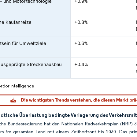
e- und Motortechnologie
+0.9%
che Kaufanreize
+0.8%
sein für Umweltziele
+0.6%
musgeprägte Streckenausbau
+0.4%
rdor Intelligence
ädtische Überlastung bedingte Verlagerung des Verkehrsmit
he Bundesregierung hat den Nationalen Radverkehrsplan (NRP) 3.0 v
rs im gesamten Land mit einem Zeithorizont bis 2030. Das primä