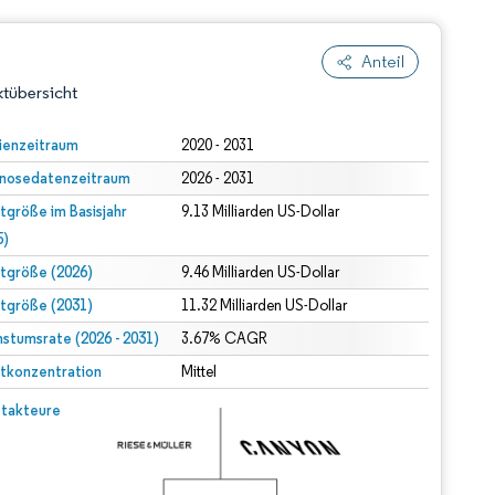
Anteil
tübersicht
ienzeitraum
2020 - 2031
nosedatenzeitraum
2026 - 2031
tgröße im Basisjahr
9.13 Milliarden US-Dollar
5)
tgröße (2026)
9.46 Milliarden US-Dollar
tgröße (2031)
11.32 Milliarden US-Dollar
dert Namensnennung gemäß CC BY 4.0.
stumsrate (2026 - 2031)
3.67% CAGR
tkonzentration
Mittel
© Mordor Intelligence. Wiederverwendung erfordert Namensnennung gemäß CC BY 4.0.
takteure