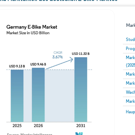
Mark
Stud
Prog
Mark
(202
Mark
Mark
Bild © Mordor Intelligence. Wiederverwendung erfor
Wach
Mark
Bild 
Haup