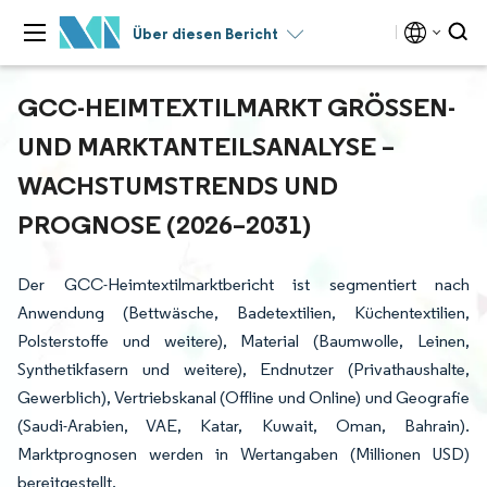
Über diesen Bericht
GCC-HEIMTEXTILMARKT GRÖSSEN- U
ND MARKTANTEILSANALYSE – W
ACHSTUMSTRENDS UND P
ROGNOSE (2026–2031)
Der GCC-Heimtextilmarktbericht ist segmentiert nach
Anwendung (Bettwäsche, Badetextilien, Küchentextilien,
Polsterstoffe und weitere), Material (Baumwolle, Leinen,
Synthetikfasern und weitere), Endnutzer (Privathaushalte,
Gewerblich), Vertriebskanal (Offline und Online) und Geografie
(Saudi-Arabien, VAE, Katar, Kuwait, Oman, Bahrain).
Marktprognosen werden in Wertangaben (Millionen USD)
bereitgestellt.