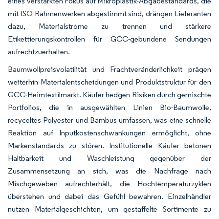
eines verstärkten Fokus auf Mikroplastik-Abgabestandards, die
mit ISO-Rahmenwerken abgestimmt sind, drängen Lieferanten
dazu, Materialströme zu trennen und stärkere
Etikettierungskontrollen für GCC-gebundene Sendungen
aufrechtzuerhalten.
Baumwollpreisvolatilität und Frachtveränderlichkeit prägen
weiterhin Materialentscheidungen und Produktstruktur für den
GCC-Heimtextilmarkt. Käufer hedgen Risiken durch gemischte
Portfolios, die in ausgewählten Linien Bio-Baumwolle,
recyceltes Polyester und Bambus umfassen, was eine schnelle
Reaktion auf Inputkostenschwankungen ermöglicht, ohne
Markenstandards zu stören. Institutionelle Käufer betonen
Haltbarkeit und Waschleistung gegenüber der
Zusammensetzung an sich, was die Nachfrage nach
Mischgeweben aufrechterhält, die Hochtemperaturzyklen
überstehen und dabei das Gefühl bewahren. Einzelhändler
nutzen Materialgeschichten, um gestaffelte Sortimente zu