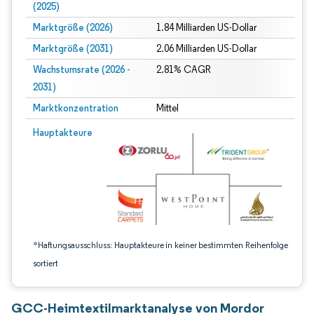
(2025)
Marktgröße (2026)
1.84 Milliarden US-Dollar
Marktgröße (2031)
2.06 Milliarden US-Dollar
Wachstumsrate (2026 -
2.81% CAGR
2031)
Marktkonzentration
Mittel
Bild © Mordor Intelligence. Wiederverwendung erfordert Namensnennung gem
Hauptakteure
*Haftungsausschluss: Hauptakteure in keiner bestimmten Reihenfolge
sortiert
GCC-Heimtextilmarktanalyse von Mordor