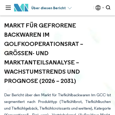
Über diesen Bericht
MARKT FÜR GEFRORENE
BACKWAREN IM
GOLFKOOPERATIONSRAT –
GRÖSSEN- UND M
ARKTANTEILSANALYSE – W
ACHSTUMSTRENDS UND P
ROGNOSE (2026 – 2031)
Der Bericht über den Markt für Tiefkühlbackwaren im GCC ist
segmentiert nach Produkttyp (Tiefkühlbrot, Tiefkühlkuchen
und Tiefkühlgebäck, Tiefkühlcroissants und weitere), Kategorie
(Konventionell, Frei von), Vertriebskanal (Außer-Haus-Markt,