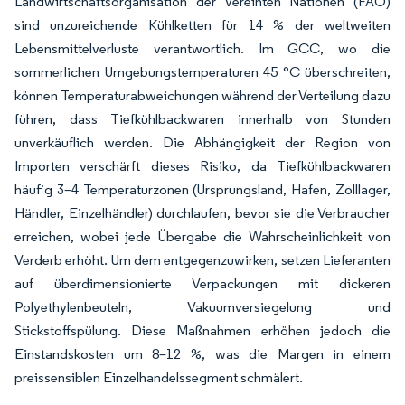
Landwirtschaftsorganisation der Vereinten Nationen (FAO)
sind unzureichende Kühlketten für 14 % der weltweiten
Lebensmittelverluste verantwortlich. Im GCC, wo die
sommerlichen Umgebungstemperaturen 45 °C überschreiten,
können Temperaturabweichungen während der Verteilung dazu
führen, dass Tiefkühlbackwaren innerhalb von Stunden
unverkäuflich werden. Die Abhängigkeit der Region von
Importen verschärft dieses Risiko, da Tiefkühlbackwaren
häufig 3–4 Temperaturzonen (Ursprungsland, Hafen, Zolllager,
Händler, Einzelhändler) durchlaufen, bevor sie die Verbraucher
erreichen, wobei jede Übergabe die Wahrscheinlichkeit von
Verderb erhöht. Um dem entgegenzuwirken, setzen Lieferanten
auf überdimensionierte Verpackungen mit dickeren
Polyethylenbeuteln, Vakuumversiegelung und
Stickstoffspülung. Diese Maßnahmen erhöhen jedoch die
Einstandskosten um 8–12 %, was die Margen in einem
preissensiblen Einzelhandelssegment schmälert.