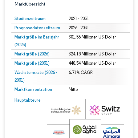
Marktübersicht
Studienzeitraum
2021 - 2031
Prognosedatenzeitraum
2026 - 2031
Marktgröße im Basisjahr
301.56 Millionen US-Dollar
(2025)
Marktgröße (2026)
324.18 Millionen US-Dollar
Marktgröße (2031)
448.54 Millionen US-Dollar
Wachstumsrate (2026 -
6.71% CAGR
2031)
Marktkonzentration
Mittel
Bild © Mordor Intelligence. Wiederverwendung erfordert Namensnennung gem
Hauptakteure