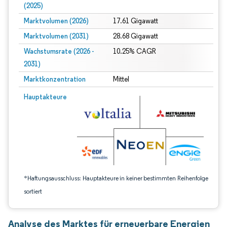
(2025)
Marktvolumen (2026)
17.61 Gigawatt
Marktvolumen (2031)
28.68 Gigawatt
Wachstumsrate (2026 -
10.25% CAGR
2031)
Marktkonzentration
Mittel
Bild © Mordor Intelligence. Wiederverwendung erfordert Namensnennung gem
Hauptakteure
*Haftungsausschluss: Hauptakteure in keiner bestimmten Reihenfolge
sortiert
Analyse des Marktes für erneuerbare Energien