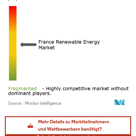
Bild © Mordor Intelligence. Wiederverwendung erfordert Namensnennung gemäß