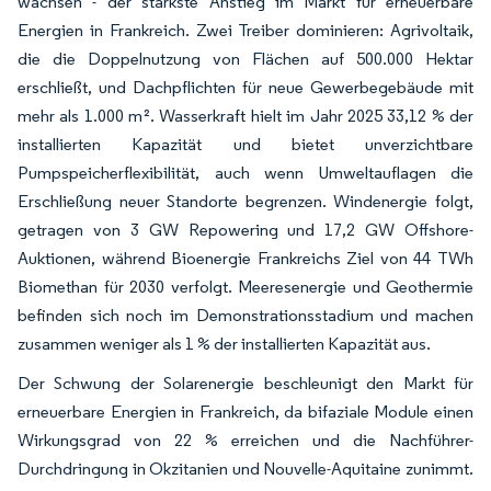
wachsen - der stärkste Anstieg im Markt für erneuerbare
Energien in Frankreich. Zwei Treiber dominieren: Agrivoltaik,
die die Doppelnutzung von Flächen auf 500.000 Hektar
erschließt, und Dachpflichten für neue Gewerbegebäude mit
mehr als 1.000 m². Wasserkraft hielt im Jahr 2025 33,12 % der
installierten Kapazität und bietet unverzichtbare
Pumpspeicherflexibilität, auch wenn Umweltauflagen die
Erschließung neuer Standorte begrenzen. Windenergie folgt,
getragen von 3 GW Repowering und 17,2 GW Offshore-
Auktionen, während Bioenergie Frankreichs Ziel von 44 TWh
Biomethan für 2030 verfolgt. Meeresenergie und Geothermie
befinden sich noch im Demonstrationsstadium und machen
zusammen weniger als 1 % der installierten Kapazität aus.
Der Schwung der Solarenergie beschleunigt den Markt für
erneuerbare Energien in Frankreich, da bifaziale Module einen
Wirkungsgrad von 22 % erreichen und die Nachführer-
Durchdringung in Okzitanien und Nouvelle-Aquitaine zunimmt.