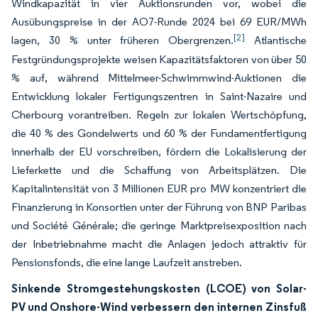
Windkapazität in vier Auktionsrunden vor, wobei die
Ausübungspreise in der AO7-Runde 2024 bei 69 EUR/MWh
[2]
lagen, 30 % unter früheren Obergrenzen.
Atlantische
Festgründungsprojekte weisen Kapazitätsfaktoren von über 50
% auf, während Mittelmeer-Schwimmwind-Auktionen die
Entwicklung lokaler Fertigungszentren in Saint-Nazaire und
Cherbourg vorantreiben. Regeln zur lokalen Wertschöpfung,
die 40 % des Gondelwerts und 60 % der Fundamentfertigung
innerhalb der EU vorschreiben, fördern die Lokalisierung der
Lieferkette und die Schaffung von Arbeitsplätzen. Die
Kapitalintensität von 3 Millionen EUR pro MW konzentriert die
Finanzierung in Konsortien unter der Führung von BNP Paribas
und Société Générale; die geringe Marktpreisexposition nach
der Inbetriebnahme macht die Anlagen jedoch attraktiv für
Pensionsfonds, die eine lange Laufzeit anstreben.
Sinkende Stromgestehungskosten (LCOE) von Solar-
PV und Onshore-Wind verbessern den internen Zinsfuß