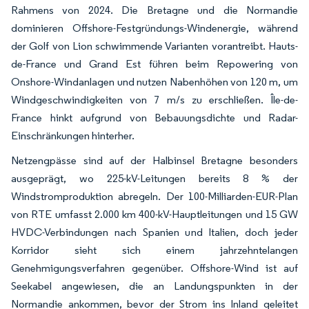
Rahmens von 2024. Die Bretagne und die Normandie
dominieren Offshore-Festgründungs-Windenergie, während
der Golf von Lion schwimmende Varianten vorantreibt. Hauts-
de-France und Grand Est führen beim Repowering von
Onshore-Windanlagen und nutzen Nabenhöhen von 120 m, um
Windgeschwindigkeiten von 7 m/s zu erschließen. Île-de-
France hinkt aufgrund von Bebauungsdichte und Radar-
Einschränkungen hinterher.
Netzengpässe sind auf der Halbinsel Bretagne besonders
ausgeprägt, wo 225-kV-Leitungen bereits 8 % der
Windstromproduktion abregeln. Der 100-Milliarden-EUR-Plan
von RTE umfasst 2.000 km 400-kV-Hauptleitungen und 15 GW
HVDC-Verbindungen nach Spanien und Italien, doch jeder
Korridor sieht sich einem jahrzehntelangen
Genehmigungsverfahren gegenüber. Offshore-Wind ist auf
Seekabel angewiesen, die an Landungspunkten in der
Normandie ankommen, bevor der Strom ins Inland geleitet