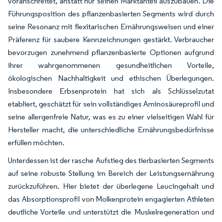
voranschreitet, anstatt nur seinen Marktanteil auszubauen. Die
Führungsposition des pflanzenbasierten Segments wird durch
seine Resonanz mit flexitarischen Ernährungsweisen und einer
Präferenz für saubere Kennzeichnungen gestärkt. Verbraucher
bevorzugen zunehmend pflanzenbasierte Optionen aufgrund
ihrer wahrgenommenen gesundheitlichen Vorteile,
ökologischen Nachhaltigkeit und ethischen Überlegungen.
Insbesondere Erbsenprotein hat sich als Schlüsselzutat
etabliert, geschätzt für sein vollständiges Aminosäureprofil und
seine allergenfreie Natur, was es zu einer vielseitigen Wahl für
Hersteller macht, die unterschiedliche Ernährungsbedürfnisse
erfüllen möchten.
Unterdessen ist der rasche Aufstieg des tierbasierten Segments
auf seine robuste Stellung im Bereich der Leistungsernährung
zurückzuführen. Hier bietet der überlegene Leucingehalt und
das Absorptionsprofil von Molkenprotein engagierten Athleten
deutliche Vorteile und unterstützt die Muskelregeneration und