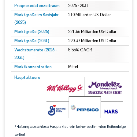
Prognosedatenzeitraum
2026 - 2031
Marktgröße im Basisjahr
210 Milliarden US-Dollar
(2025)
Marktgröße (2026)
221.66 Milliarden US-Dollar
Marktgröße (2031)
290.37 Milliarden US-Dollar
Wachstumsrate (2026 -
5.55% CAGR
2031)
Marktkonzentration
Mittel
Bild © Mordor Intelligence. Wiederverwendung erfordert Namensnennung gem
Hauptakteure
*Haftungsausschluss: Hauptakteure in keiner bestimmten Reihenfolge
sortiert