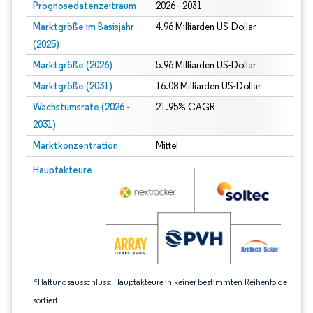
Prognosedatenzeitraum
2026 - 2031
Marktgröße im Basisjahr
4.96 Milliarden US-Dollar
(2025)
Marktgröße (2026)
5.96 Milliarden US-Dollar
Marktgröße (2031)
16.08 Milliarden US-Dollar
Wachstumsrate (2026 -
21.95% CAGR
2031)
Marktkonzentration
Mittel
Bild © Mordor Intelligence. Wiederverwendung erfordert Namensnennung gem
Hauptakteure
*Haftungsausschluss: Hauptakteure in keiner bestimmten Reihenfolge
sortiert