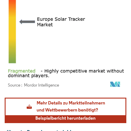
Bild © Mordor Intelligence. Wiederverwendung erfordert Namensnennung gemäß