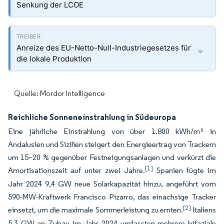
Senkung der LCOE
Anreize des EU-Netto-Null-Industriegesetzes für
die lokale Produktion
Quelle: Mordor Intelligence
Reichliche Sonneneinstrahlung in Südeuropa
Eine jährliche Einstrahlung von über 1.800 kWh/m² in
Andalusien und Sizilien steigert den Energieertrag von Trackern
um 15–20 % gegenüber Festneigungsanlagen und verkürzt die
[1]
Amortisationszeit auf unter zwei Jahre.
Spanien fügte im
Jahr 2024 9,4 GW neue Solarkapazität hinzu, angeführt vom
590-MW-Kraftwerk Francisco Pizarro, das einachsige Tracker
[2]
einsetzt, um die maximale Sommerleistung zu ernten.
Italiens
5,3 GW an Zubau im Jahr 2024 umfassten mehrere bifaziale