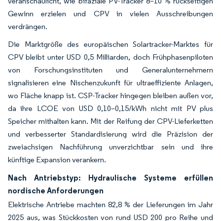
veranschaulicht, wie bifaziale PV-Tracker 8–10 % rückseitigen
Gewinn erzielen und CPV in vielen Ausschreibungen
verdrängen.
Die Marktgröße des europäischen Solartracker-Marktes für
CPV bleibt unter USD 0,5 Milliarden, doch Frühphasenpiloten
von Forschungsinstituten und Generalunternehmern
signalisieren eine Nischenzukunft für ultraeffiziente Anlagen,
wo Fläche knapp ist. CSP-Tracker hingegen bleiben außen vor,
da ihre LCOE von USD 0,10–0,15/kWh nicht mit PV plus
Speicher mithalten kann. Mit der Reifung der CPV-Lieferketten
und verbesserter Standardisierung wird die Präzision der
zweiachsigen Nachführung unverzichtbar sein und ihre
künftige Expansion verankern.
Nach Antriebstyp: Hydraulische Systeme erfüllen
nordische Anforderungen
Elektrische Antriebe machten 82,8 % der Lieferungen im Jahr
2025 aus, was Stückkosten von rund USD 200 pro Reihe und