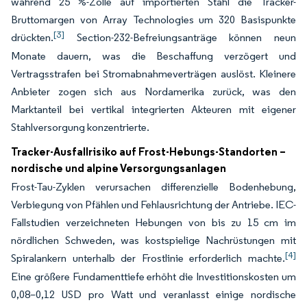
während 25 %-Zölle auf importierten Stahl die Tracker-
Bruttomargen von Array Technologies um 320 Basispunkte
[3]
drückten.
Section-232-Befreiungsanträge können neun
Monate dauern, was die Beschaffung verzögert und
Vertragsstrafen bei Stromabnahmeverträgen auslöst. Kleinere
Anbieter zogen sich aus Nordamerika zurück, was den
Marktanteil bei vertikal integrierten Akteuren mit eigener
Stahlversorgung konzentrierte.
Tracker-Ausfallrisiko auf Frost-Hebungs-Standorten –
nordische und alpine Versorgungsanlagen
Frost-Tau-Zyklen verursachen differenzielle Bodenhebung,
Verbiegung von Pfählen und Fehlausrichtung der Antriebe. IEC-
Fallstudien verzeichneten Hebungen von bis zu 15 cm im
nördlichen Schweden, was kostspielige Nachrüstungen mit
[4]
Spiralankern unterhalb der Frostlinie erforderlich machte.
Eine größere Fundamenttiefe erhöht die Investitionskosten um
0,08–0,12 USD pro Watt und veranlasst einige nordische