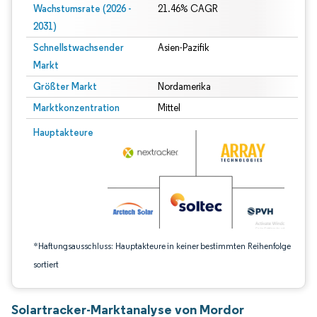
Wachstumsrate (2026 -
21.46% CAGR
2031)
Schnellstwachsender
Asien-Pazifik
Markt
Größter Markt
Nordamerika
Marktkonzentration
Mittel
Bild © Mordor Intelligence. Wiederverwendung erfordert Namensnennung gem
Hauptakteure
*Haftungsausschluss: Hauptakteure in keiner bestimmten Reihenfolge
sortiert
Solartracker-Marktanalyse von Mordor