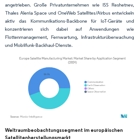
angetrieben. Große Privatunternehmen wie ISS Reshetnev,
Thales Alenia Space und OneWeb Satellites/Airbus entwickeln
aktiv das Kommunikations-Backbone für IoT-Geräte und
konzentrieren sich dabei auf Anwendungen wie
Flottenmanagement, Fernwartung, Infrastrukturüberwachung
und Mobilfunk-Backhaul-Dienste.
Bild © Mordor Intelligence. Wiederverwendung erfordert Namensnennung gemäß
Weltraumbeobachtungssegment im europäischen
Satellitenherstellungsmarkt