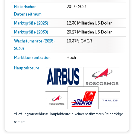
Historischer
2017 - 2023
Datenzeitraum
Marktgröße (2025)
12.38 Milliarden US-Dollar
Marktgröße (2030)
20.27 Milliarden US-Dollar
Wachstumsrate (2025 -
10.37% CAGR
2030)
Marktkonzentration
Hoch
Bild © Mordor Intelligence. Wiederverwendung erfordert Namensnennung gem
Hauptakteure
*Haftungsausschluss: Hauptakteure in keiner bestimmten Reihenfolge
sortiert