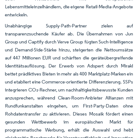
Lebensmitteleinzelhändlern, die eigene Retail-Media-Angebote
entwickeln.
Unabhängige Supply-Path-Partner zielen auf
transparenzsuchende Käufer ab. Die Übernahmen von Jun
Group und Captify durch Verve Group fügten Such-Intelligence
und Demand-Side-Stärke hinzu, steigerten die Nettoumsätze
auf 447 Millionen EUR und schärften die geräteübergreifende
Identitätsauflösung. Der Erwerb von Adspert durch Mirakl
bettet prädiktives Bieten in mehr als 400 Marktplatz-Marken ein
und etabliert eine Commerce-orientierte Differenzierung. SSPs
integrieren CO₂-Rechner, um nachhaltigkeitsbewusste Kunden
anzusprechen, während Clean-Room-Anbieter Allianzen mit
Rundfunkanstalten eingehen, um First-Party-Daten ohne
Rohdatentransfer zu aktivieren. Dieses Mosaik fördert einen
gesunden Wettbewerb im europäischen Markt für
programmatische Werbung, erhält die Auswahl und hebt
gleichzeitig Benchmarks für Verantwortlichkeit und Innovation