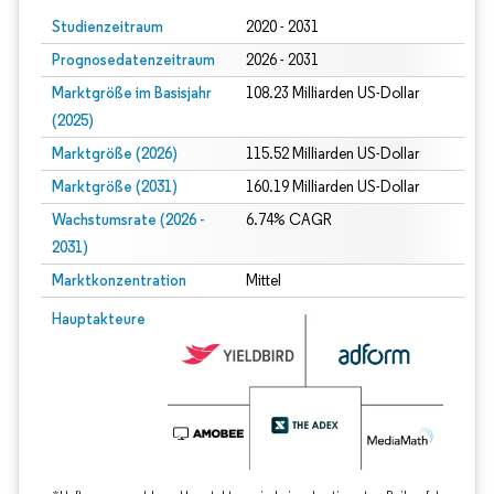
Studienzeitraum
2020 - 2031
Prognosedatenzeitraum
2026 - 2031
Marktgröße im Basisjahr
108.23 Milliarden US-Dollar
(2025)
Marktgröße (2026)
115.52 Milliarden US-Dollar
Marktgröße (2031)
160.19 Milliarden US-Dollar
Wachstumsrate (2026 -
6.74% CAGR
2031)
Marktkonzentration
Mittel
Bild © Mordor Intelligence. Wiederverwendung erfordert Namensnennung gem
Hauptakteure