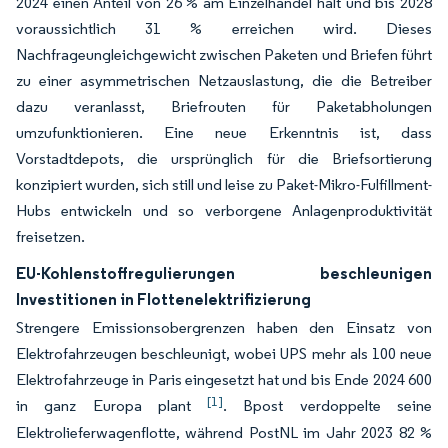
2024 einen Anteil von 26 % am Einzelhandel hält und bis 2028
voraussichtlich 31 % erreichen wird. Dieses
Nachfrageungleichgewicht zwischen Paketen und Briefen führt
zu einer asymmetrischen Netzauslastung, die die Betreiber
dazu veranlasst, Briefrouten für Paketabholungen
umzufunktionieren. Eine neue Erkenntnis ist, dass
Vorstadtdepots, die ursprünglich für die Briefsortierung
konzipiert wurden, sich still und leise zu Paket-Mikro-Fulfillment-
Hubs entwickeln und so verborgene Anlagenproduktivität
freisetzen.
EU-Kohlenstoffregulierungen beschleunigen
Investitionen in Flottenelektrifizierung
Strengere Emissionsobergrenzen haben den Einsatz von
Elektrofahrzeugen beschleunigt, wobei UPS mehr als 100 neue
Elektrofahrzeuge in Paris eingesetzt hat und bis Ende 2024 600
[1]
in ganz Europa plant
. Bpost verdoppelte seine
Elektrolieferwagenflotte, während PostNL im Jahr 2023 82 %