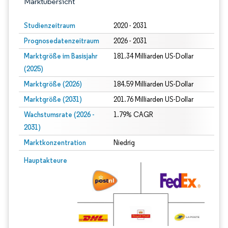
Marktübersicht
Studienzeitraum
2020 - 2031
Prognosedatenzeitraum
2026 - 2031
Marktgröße im Basisjahr
181.34 Milliarden US-Dollar
(2025)
Marktgröße (2026)
184.59 Milliarden US-Dollar
Marktgröße (2031)
201.76 Milliarden US-Dollar
Wachstumsrate (2026 -
1.79% CAGR
2031)
Marktkonzentration
Niedrig
Bild © Mordor Intelligence. Wiederverwendung erfordert Namensnennung gem
Hauptakteure