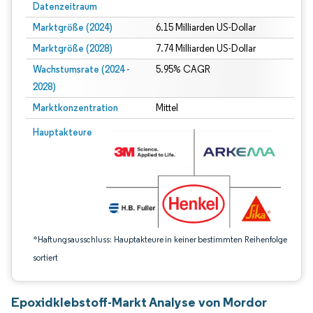
Datenzeitraum
Marktgröße (2024)
6.15 Milliarden US-Dollar
Marktgröße (2028)
7.74 Milliarden US-Dollar
Wachstumsrate (2024 -
5.95% CAGR
2028)
Marktkonzentration
Mittel
Bild © Mordor Intelligence. Wiederverwendung erfordert Namensnennung gem
Hauptakteure
*Haftungsausschluss: Hauptakteure in keiner bestimmten Reihenfolge
sortiert
Epoxidklebstoff-Markt Analyse von Mordor