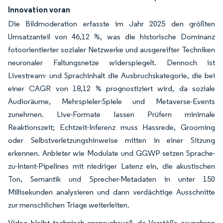
Innovation voran
Die Bildmoderation erfasste im Jahr 2025 den größten
Umsatzanteil von 46,12 %, was die historische Dominanz
fotoorientierter sozialer Netzwerke und ausgereifter Techniken
neuronaler Faltungsnetze widerspiegelt. Dennoch ist
Livestream- und Sprachinhalt die Ausbruchskategorie, die bei
einer CAGR von 18,12 % prognostiziert wird, da soziale
Audioräume, Mehrspieler-Spiele und Metaverse-Events
zunehmen. Live-Formate lassen Prüfern minimale
Reaktionszeit; Echtzeit-Inferenz muss Hassrede, Grooming
oder Selbstverletzungshinweise mitten in einer Sitzung
erkennen. Anbieter wie Modulate und GGWP setzen Sprache-
zu-Intent-Pipelines mit niedriger Latenz ein, die akustischen
Ton, Semantik und Sprecher-Metadaten in unter 150
Millisekunden analysieren und dann verdächtige Ausschnitte
zur menschlichen Triage weiterleiten.
Video bleibt technisch anspruchsvoll, da Verstöße asynchron