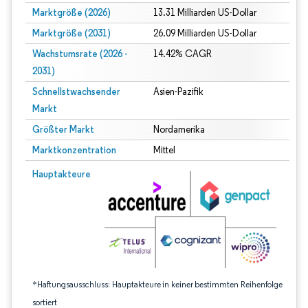
Marktgröße (2026)
13.31 Milliarden US-Dollar
Marktgröße (2031)
26.09 Milliarden US-Dollar
Wachstumsrate (2026 -
14.42% CAGR
2031)
Schnellstwachsender
Asien-Pazifik
Markt
Größter Markt
Nordamerika
Marktkonzentration
Mittel
Bild © Mordor Intelligence. Wiederverwendung erfordert Namensnennung gem
Hauptakteure
*Haftungsausschluss: Hauptakteure in keiner bestimmten Reihenfolge
sortiert