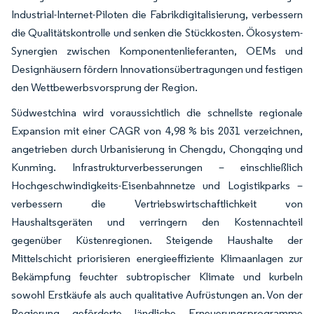
Industrial-Internet-Piloten die Fabrikdigitalisierung, verbessern
die Qualitätskontrolle und senken die Stückkosten. Ökosystem-
Synergien zwischen Komponentenlieferanten, OEMs und
Designhäusern fördern Innovationsübertragungen und festigen
den Wettbewerbsvorsprung der Region.
Südwestchina wird voraussichtlich die schnellste regionale
Expansion mit einer CAGR von 4,98 % bis 2031 verzeichnen,
angetrieben durch Urbanisierung in Chengdu, Chongqing und
Kunming. Infrastrukturverbesserungen – einschließlich
Hochgeschwindigkeits-Eisenbahnnetze und Logistikparks –
verbessern die Vertriebswirtschaftlichkeit von
Haushaltsgeräten und verringern den Kostennachteil
gegenüber Küstenregionen. Steigende Haushalte der
Mittelschicht priorisieren energieeffiziente Klimaanlagen zur
Bekämpfung feuchter subtropischer Klimate und kurbeln
sowohl Erstkäufe als auch qualitative Aufrüstungen an. Von der
Regierung geförderte ländliche Erneuerungsprogramme