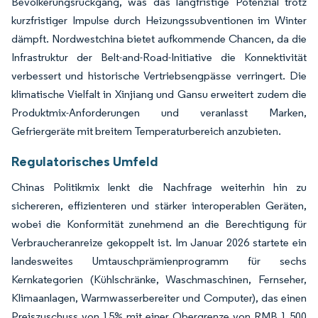
Bevölkerungsrückgang, was das langfristige Potenzial trotz
kurzfristiger Impulse durch Heizungssubventionen im Winter
dämpft. Nordwestchina bietet aufkommende Chancen, da die
Infrastruktur der Belt-and-Road-Initiative die Konnektivität
verbessert und historische Vertriebsengpässe verringert. Die
klimatische Vielfalt in Xinjiang und Gansu erweitert zudem die
Produktmix-Anforderungen und veranlasst Marken,
Gefriergeräte mit breitem Temperaturbereich anzubieten.
Regulatorisches Umfeld
Chinas Politikmix lenkt die Nachfrage weiterhin hin zu
sichereren, effizienteren und stärker interoperablen Geräten,
wobei die Konformität zunehmend an die Berechtigung für
Verbraucheranreize gekoppelt ist. Im Januar 2026 startete ein
landesweites Umtauschprämienprogramm für sechs
Kernkategorien (Kühlschränke, Waschmaschinen, Fernseher,
Klimaanlagen, Warmwasserbereiter und Computer), das einen
Preiszuschuss von 15% mit einer Obergrenze von RMB 1.500