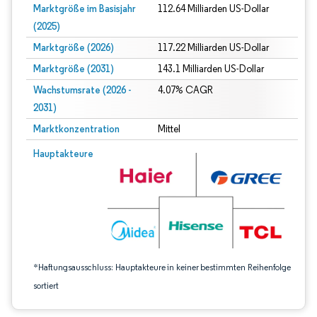
Marktgröße im Basisjahr
112.64 Milliarden US-Dollar
(2025)
Marktgröße (2026)
117.22 Milliarden US-Dollar
Marktgröße (2031)
143.1 Milliarden US-Dollar
Wachstumsrate (2026 -
4.07% CAGR
2031)
Marktkonzentration
Mittel
Bild © Mordor Intelligence. Wiederverwendung erfordert Namensnennung gem
Hauptakteure
*Haftungsausschluss: Hauptakteure in keiner bestimmten Reihenfolge
sortiert