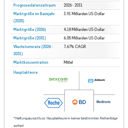
Prognosedatenzeitraum
2026 - 2031
Marktgröße im Basisjahr
3.91 Milliarden US-Dollar
(2025)
Marktgröße (2026)
4.18 Milliarden US-Dollar
Marktgröße (2031)
6.05 Milliarden US-Dollar
Wachstumsrate (2026 -
7.67% CAGR
2031)
Marktkonzentration
Mittel
Bild © Mordor Intelligence. Wiederverwendung erfordert Namensnennung gem
Hauptakteure
*Haftungsausschluss: Hauptakteure in keiner bestimmten Reihenfolge
sortiert