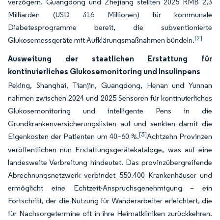
verzögern. Guangdong und Zhejiang stellten 2025 RMB 2,3
Milliarden (USD 316 Millionen) für kommunale
Diabetesprogramme bereit, die subventionierte
[2]
Glukosemessgeräte mit Aufklärungsmaßnahmen bündeln.
Ausweitung der staatlichen Erstattung für
kontinuierliches Glukosemonitoring und Insulinpens
Peking, Shanghai, Tianjin, Guangdong, Henan und Yunnan
nahmen zwischen 2024 und 2025 Sensoren für kontinuierliches
Glukosemonitoring und intelligente Pens in die
Grundkrankenversicherungslisten auf und senkten damit die
[3]
Eigenkosten der Patienten um 40–60 %.
Achtzehn Provinzen
veröffentlichen nun Erstattungsgerätekataloge, was auf eine
landesweite Verbreitung hindeutet. Das provinzübergreifende
Abrechnungsnetzwerk verbindet 550.400 Krankenhäuser und
ermöglicht eine Echtzeit-Anspruchsgenehmigung – ein
Fortschritt, der die Nutzung für Wanderarbeiter erleichtert, die
für Nachsorgetermine oft in ihre Heimatkliniken zurückkehren.