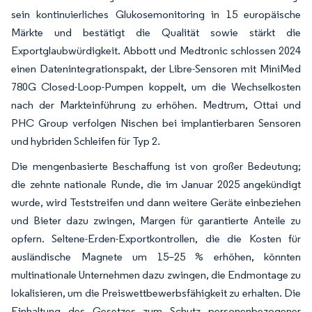
sein kontinuierliches Glukosemonitoring in 15 europäische
Märkte und bestätigt die Qualität sowie stärkt die
Exportglaubwürdigkeit. Abbott und Medtronic schlossen 2024
einen Datenintegrationspakt, der Libre-Sensoren mit MiniMed
780G Closed-Loop-Pumpen koppelt, um die Wechselkosten
nach der Markteinführung zu erhöhen. Medtrum, Ottai und
PHC Group verfolgen Nischen bei implantierbaren Sensoren
und hybriden Schleifen für Typ 2.
Die mengenbasierte Beschaffung ist von großer Bedeutung;
die zehnte nationale Runde, die im Januar 2025 angekündigt
wurde, wird Teststreifen und dann weitere Geräte einbeziehen
und Bieter dazu zwingen, Margen für garantierte Anteile zu
opfern. Seltene-Erden-Exportkontrollen, die die Kosten für
ausländische Magnete um 15–25 % erhöhen, könnten
multinationale Unternehmen dazu zwingen, die Endmontage zu
lokalisieren, um die Preiswettbewerbsfähigkeit zu erhalten. Die
Einhaltung des Gesetzes zum Schutz personenbezogener