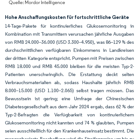
Quelle: Mordor Intelligence
Hohe Anschaffungskosten für fortschrittliche Geräte
14-Tage-Pakete für kontinuierliches Glukosemonitoring in
Kombination mit Transmittern verursachen jährliche Ausgaben
von RMB 24.000–36.000 (USD 3.300–4.950), was 86–129 % des
durchschnittlichen verfügbaren Einkommens in Landkreisen
der dritten Kategorie entspricht. Pumpen mit Preisen zwischen
RMB 18.000 und RMB 45.000 bleiben für die meisten Typ-2-
Patienten unerschwinglich. Die Erstattung deckt selten
Verbrauchsmaterialien ab, sodass Haushalte jährlich RMB
8.000–15.000 (USD 1.100–2.065) selbst tragen müssen. Das
Bewusstsein ist gering; eine Umfrage der Chinesischen
Diabetesgesellschaft aus dem Jahr 2024 ergab, dass 62 % der
Typ-2-Befragten die Verfügbarkeit von kontinuierlichem
Glukosemonitoring nicht kannten und 74 % glaubten, Pumpen
seien ausschließlich für den Krankenhauseinsatz bestimmt. Die
mengenbasierte Beschaffung wird die Streifenpreise um bis zu