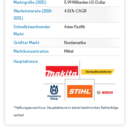
Marktgröße (2031)
5.99 Milliarden US-Dollar
Wachstumsrate (2026 -
4.01% CAGR
2031)
Schnellstwachsender
Asien-Pazifik
Markt
Größter Markt
Nordamerika
Marktkonzentration
Mittel
Bild © Mordor Intelligence. Wiederverwendung erfordert Namensnennung gem
Hauptakteure
*Haftungsausschluss: Hauptakteure in keiner bestimmten Reihenfolge
sortiert