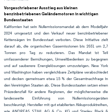
Vorgeschriebener Ausstieg aus kleinen
benzinbetriebenen Geländemotoren in wichtigen
Bundesstaaten
Kalifornien hat sein Nullemissionsmandat ab dem Modelljahr
2024 umgesetzt und den Verkauf neuer benzinbetriebener
Kettensägen im Bundesstaat verboten. Diese Initiative zielt
darauf ab, die organischen Gasemissionen bis 2031 um 2,7
Tonnen pro Tag zu reduzieren. Das Mandat ist Teil
umfassenderer Bemühungen, Umweltbedenken zu begegnen
und auf sauberere Energielösungen umzusteigen. New York
und Washington haben vergleichbare Zeitpläne verabschiedet
und decken gemeinsam etwa 15 % der Gesamtnachfrage in
den Vereinigten Staaten ab. Diese Bundesstaaten setzen einen
Präzedenzfall für andere Regionen, der möglicherweise die
landesweite Einführung von Nullemissionsgeräten
beschleunigt. Hersteller mit gut etablierten Akkuproduktreihen,
wie ANDREAS STIHL AG & Co. KG und Stanley Black &