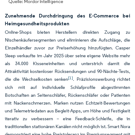
Quelle: Mordor Intelligence
Zunehmende Durchdringung des E-Commerce bei
Heimgesundheitsprodukten
Online-Shops bieten Herstellern direkten Zugang zu
Nischenkäufersegmenten und eliminieren die Aufschläge, die
Einzelhändler zuvor zur Preiserhöhung hinzufügten. Casper
Sleep verkaufte im Jahr 2025 über seine eigene Website mehr
als 34.000 Kisseneinheiten und unterstrich damit die
Attraktivität kostenloser Rücksendungen und 90-Nächte-Tests,
[1]
die die Wechselkosten senken
. Präzisionswerbung richtet
sich mit auf individuelle Schlafprofile abgestimmten
Botschaften an Seitenschläfer, Rückenschläfer oder Patienten
mit Nackenschmerzen. Marken nutzen Echtzeit-Bewertungen
und Telemetriedaten aus Begleit-Apps, um Höhe und Festigkeit
iterativ zu verbessern – eine Feedback-Schleife, die in
traditionellen stationären Kanälen nicht möglich ist. Smart Nora
demonstriert eine hohe Preistoleranz im Premiumsegment mit