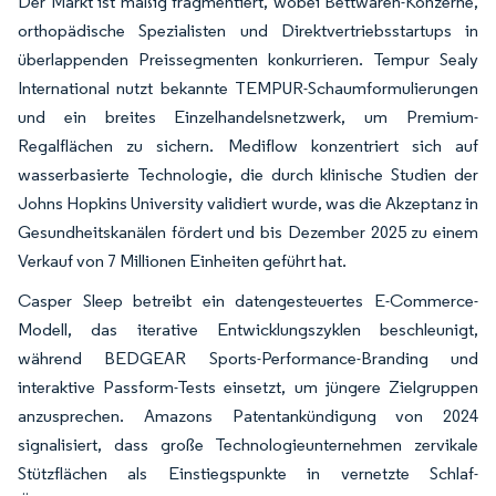
Der Markt ist mäßig fragmentiert, wobei Bettwaren-Konzerne,
orthopädische Spezialisten und Direktvertriebsstartups in
überlappenden Preissegmenten konkurrieren. Tempur Sealy
International nutzt bekannte TEMPUR-Schaumformulierungen
und ein breites Einzelhandelsnetzwerk, um Premium-
Regalflächen zu sichern. Mediflow konzentriert sich auf
wasserbasierte Technologie, die durch klinische Studien der
Johns Hopkins University validiert wurde, was die Akzeptanz in
Gesundheitskanälen fördert und bis Dezember 2025 zu einem
Verkauf von 7 Millionen Einheiten geführt hat.
Casper Sleep betreibt ein datengesteuertes E-Commerce-
Modell, das iterative Entwicklungszyklen beschleunigt,
während BEDGEAR Sports-Performance-Branding und
interaktive Passform-Tests einsetzt, um jüngere Zielgruppen
anzusprechen. Amazons Patentankündigung von 2024
signalisiert, dass große Technologieunternehmen zervikale
Stützflächen als Einstiegspunkte in vernetzte Schlaf-