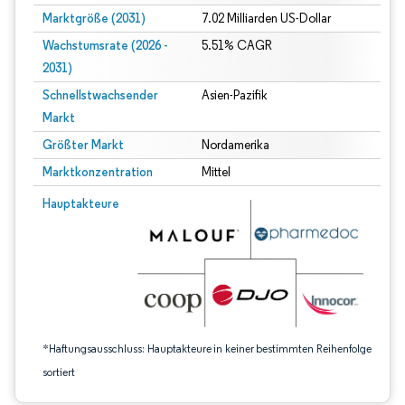
Marktgröße (2031)
7.02 Milliarden US-Dollar
Wachstumsrate (2026 -
5.51% CAGR
2031)
Schnellstwachsender
Asien-Pazifik
Markt
Größter Markt
Nordamerika
Marktkonzentration
Mittel
Bild © Mordor Intelligence. Wiederverwendung erfordert Namensnennung gem
Hauptakteure
*Haftungsausschluss: Hauptakteure in keiner bestimmten Reihenfolge
sortiert